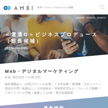
若手ハイキャリアのスカウト転職
掲載期間
26/08/06～26/08/19
＜電通G＞ビジネスプロデュース
（部長候補）
求人No.DIG-3786
Web・デジタルマーケティング
年収
600万円～1199万円
海外展開あり（日系グローバル企業）
大手企業
管理職・マネジャー
英語力不問
転勤なし
土日祝休み
年収600万以上
フレックス勤務
リモートワーク可能
副業してもOK
育児支援制度