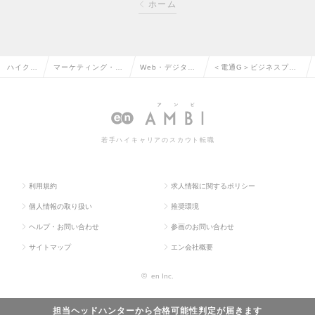
ホーム
ハイクラ
マーケティング・販
Web・デジタル
＜電通G＞ビジネスプロ
ス求人T
促企画・商品開発系
マーケティング
デュース（部長候補）の
OP
の転職
の転職
求人情報
若手ハイキャリアのスカウト転職
利用規約
求人情報に関するポリシー
個人情報の取り扱い
推奨環境
ヘルプ・お問い合わせ
参画のお問い合わせ
サイトマップ
エン会社概要
©
en Inc.
担当ヘッドハンターから
合格可能性判定
が届きます