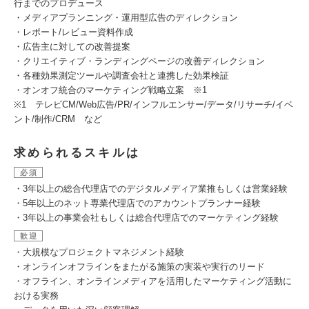
行までのプロデュース
・メディアプランニング・運用型広告のディレクション
・レポート/レビュー資料作成
・広告主に対しての改善提案
・クリエイティブ・ランディングページの改善ディレクション
・各種効果測定ツールや調査会社と連携した効果検証
・オンオフ統合のマーケティング戦略立案 ※1
※1 テレビCM/Web広告/PR/インフルエンサー/データ/リサーチ/イベ
ント/制作/CRM など
求められるスキルは
必須
・3年以上の総合代理店でのデジタルメディア業推もしくは営業経験
・5年以上のネット専業代理店でのアカウントプランナー経験
・3年以上の事業会社もしくは総合代理店でのマーケティング経験
歓迎
・大規模なプロジェクトマネジメント経験
・オンラインオフラインをまたがる施策の実装や実行のリード
・オフライン、オンラインメディアを活用したマーケティング活動に
おける実務