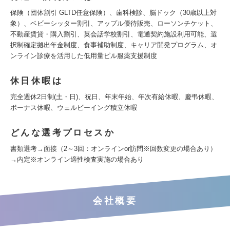
保険（団体割引 GLTD任意保険）、歯科検診、脳ドック（30歳以上対
象）、ベビーシッター割引、アップル優待販売、ローソンチケット、
不動産賃貸・購入割引、英会話学校割引、電通契約施設利用可能、選
択制確定拠出年金制度、食事補助制度、キャリア開発プログラム、オ
ンライン診療を活用した低用量ピル服薬支援制度
休日休暇は
完全週休2日制(土・日)、祝日、年末年始、年次有給休暇、慶弔休暇、
ボーナス休暇、ウェルビーイング積立休暇
どんな選考プロセスか
書類選考→面接（2～3回：オンラインor訪問※回数変更の場合あり）
→内定※オンライン適性検査実施の場合あり
会社概要