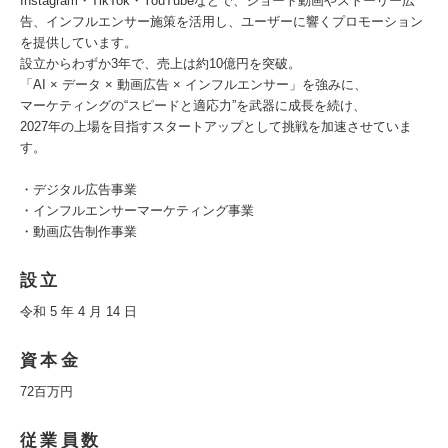
Instagram・TikTok・YouTubeなどで、ショート動画やストーリー広
告、インフルエンサー施策を活用し、ユーザーに響くプロモーション
を提供しています。
設立からわずか3年で、売上は約10億円を突破。
「AI × データ × 動画広告 × インフルエンサー」を強みに、
マーケティングの“スピードと適応力”を武器に成長を続け、
2027年の上場を目指すスタートアップとして挑戦を加速させていま
す。
・デジタル広告事業
・インフルエンサーマーケティング事業
・動画広告制作事業
設立
令和 5 年 4 月 14 日
資本金
72百万円
従業員数