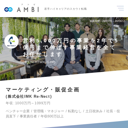
若手ハイキャリアのスカウト転職
掲載期間
26/07/31～26/08/13
営利5,000万円の事業を2年で5
億円まで伸ばす事業経営を全て
お任せします
求人No.HTWXL-1-HP
マーケティング・販促企画
株式会社IMK Re-Nect
年収
1000万円～1099万円
ベンチャー企業
管理職・マネジャー
転勤なし
土日祝休み
社長・役
員直下
事業責任者
年収600万以上