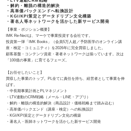
・LTV連動CRM戦略
・解約・離脱の構造的解決
・高単価バックエンドへ転換設計
・KGI/KPI策定とデータドリブン文化構築
・著名人等ネットワークを活かした新サービス開発
【事業・ポジション概要】
IMK Re-Nectは、マーケで事業投資する会社です。
投資第一弾「IMK Books」（会員5万人超／予防医学のオンライン講
座・検定・コミュニティ）を2026年に完全買収しました。
顧客基盤・コンテンツ資産・著者ネットワークは揃っています。次は
「100億の事業」に育てるフェーズ。
【お任せしたいこと】
買収した事業のトップ。PL全てに責任を持ち、経営者として事業を伸
ばす。
・中長期事業計画とPLマネジメント
・LTV連動のCRM戦略（メール・LINE・アプリ）
・解約・離脱の構造的解決（商品設計・価格戦略まで踏み込む）
・高単価バックエンド（講座・検定）への転換設計
・KGI/KPI策定とデータドリブン文化の構築
・著名人・医師ネットワークを活かした新サービス開発