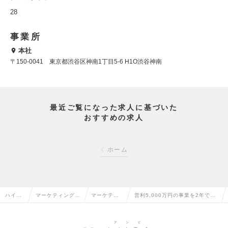
28
事業所
本社
〒150-0041 東京都渋谷区神南1丁目5-6 H1O渋谷神南
最近ご覧になった求人に基づいた
おすすめの求人
ホーム
ハイク
マーケティング・
マーケティ
営利5,000万円の事業を2年で5
ラス求
販促企画・商品開
ング・販促
億円まで伸ばす事業経営を全てお
人TOP
発系の転職
企画の転職
任せしますの求人情報