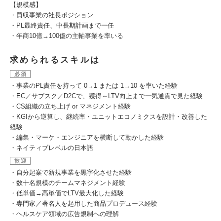
【規模感】
・買収事業の社長ポジション
・PL最終責任、中長期計画まで一任
・年商10億→100億の主軸事業を率いる
求められるスキルは
必須
・事業のPL責任を持って 0→1 または 1→10 を率いた経験
・EC／サブスク／D2Cで、獲得～LTV向上まで一気通貫で見た経験
・CS組織の立ち上げ or マネジメント経験
・KGIから逆算し、継続率・ユニットエコノミクスを設計・改善した
経験
・編集・マーケ・エンジニアを横断して動かした経験
・ネイティブレベルの日本語
歓迎
・自分起案で新規事業を黒字化させた経験
・数十名規模のチームマネジメント経験
・低単価→高単価でLTV最大化した経験
・専門家／著名人を起用した商品プロデュース経験
・ヘルスケア領域の広告規制への理解