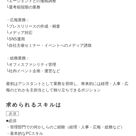
└エージェントとの連絡調整
└選考前段階の業務
・広報業務：
└プレスリリースの作成・精査
└メディア対応
└SNS運用
└自社主催セミナー・イベントへのメディア誘致
・総務業務：
└オフィスファシリティ管理
└社内イベント企画・運営など
最初はアシスタントとして業務を習得し、将来的には経理・人事・広
報のどれかを主担当として独り立ちできるポジション
求められるスキルは
必須
■必須
・管理部門での何かしらのご経験（経理・人事・広報・総務など）
・基本的なPCスキル