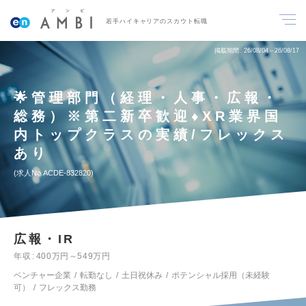
若手ハイキャリアのスカウト転職
掲載期間
26/08/04～26/08/17
🌟管理部門（経理・人事・広報・
総務）※第二新卒歓迎♦XR業界国
内トップクラスの実績/フレックス
あり
求人No.ACDE-832820
広報・IR
年収
400万円～549万円
ベンチャー企業
転勤なし
土日祝休み
ポテンシャル採用（未経験
可）
フレックス勤務