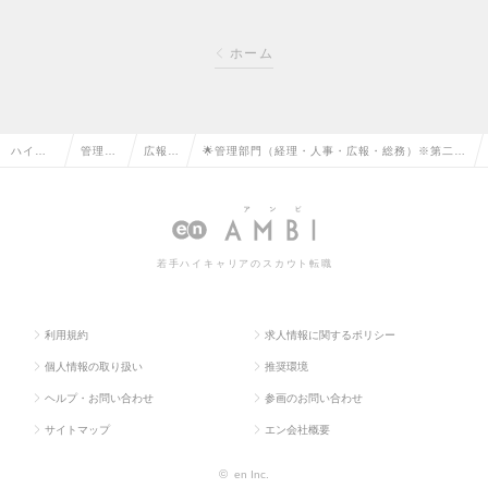
ホーム
ハイク
管理部
広報・
🌟管理部門（経理・人事・広報・総務）※第二新
ラス求
門系の
IRの
卒歓迎♦XR業界国内トップクラスの実績/フレッ
人TOP
転職
転職
クスありの求人情報
若手ハイキャリアのスカウト転職
利用規約
求人情報に関するポリシー
個人情報の取り扱い
推奨環境
ヘルプ・お問い合わせ
参画のお問い合わせ
サイトマップ
エン会社概要
©
en Inc.