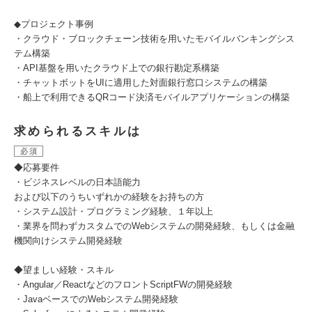
◆プロジェクト事例
・クラウド・ブロックチェーン技術を用いたモバイルバンキングシス
テム構築
・API基盤を用いたクラウド上での銀行勘定系構築
・チャットボットをUIに適用した対面銀行窓口システムの構築
・船上で利用できるQRコード決済モバイルアプリケーションの構築
求められるスキルは
必須
◆応募要件
・ビジネスレベルの日本語能力
および以下のうちいずれかの経験をお持ちの方
・システム設計・プログラミング経験、１年以上
・業界を問わずカスタムでのWebシステムの開発経験、もしくは金融
機関向けシステム開発経験
◆望ましい経験・スキル
・Angular／ReactなどのフロントScriptFWの開発経験
・JavaベースでのWebシステム開発経験