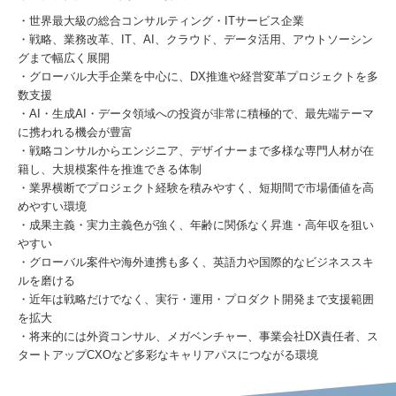
・世界最大級の総合コンサルティング・ITサービス企業
・戦略、業務改革、IT、AI、クラウド、データ活用、アウトソーシン
グまで幅広く展開
・グローバル大手企業を中心に、DX推進や経営変革プロジェクトを多
数支援
・AI・生成AI・データ領域への投資が非常に積極的で、最先端テーマ
に携われる機会が豊富
・戦略コンサルからエンジニア、デザイナーまで多様な専門人材が在
籍し、大規模案件を推進できる体制
・業界横断でプロジェクト経験を積みやすく、短期間で市場価値を高
めやすい環境
・成果主義・実力主義色が強く、年齢に関係なく昇進・高年収を狙い
やすい
・グローバル案件や海外連携も多く、英語力や国際的なビジネススキ
ルを磨ける
・近年は戦略だけでなく、実行・運用・プロダクト開発まで支援範囲
を拡大
・将来的には外資コンサル、メガベンチャー、事業会社DX責任者、ス
タートアップCXOなど多彩なキャリアパスにつながる環境