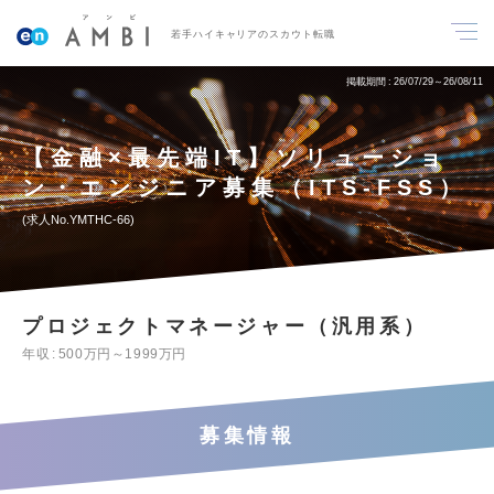
若手ハイキャリアのスカウト転職
掲載期間
26/07/29～26/08/11
【金融×最先端IT】ソリューショ
ン・エンジニア募集（ITS-FSS）
求人No.YMTHC-66
プロジェクトマネージャー（汎用系）
年収
500万円～1999万円
募集情報