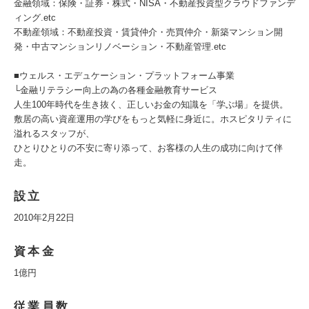
金融領域：保険・証券・株式・NISA・不動産投資型クラウドファンデ
ィング.etc
不動産領域：不動産投資・賃貸仲介・売買仲介・新築マンション開
発・中古マンションリノベーション・不動産管理.etc
■ウェルス・エデュケーション・プラットフォーム事業
└金融リテラシー向上の為の各種金融教育サービス
人生100年時代を生き抜く、正しいお金の知識を「学ぶ場」を提供。
敷居の高い資産運用の学びをもっと気軽に身近に。ホスピタリティに
溢れるスタッフが、
ひとりひとりの不安に寄り添って、お客様の人生の成功に向けて伴
走。
設立
2010年2月22日
資本金
1億円
従業員数