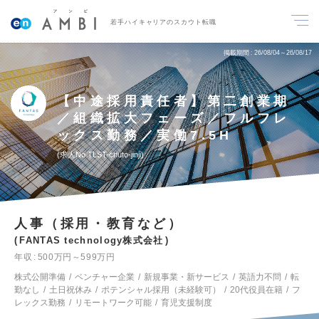
若手ハイキャリアのスカウト転職
掲載期間
26/08/04～26/08/17
【中途採用責任者】第二創業期
／組織拡大フェーズ／フルフレ
ックス勤務／実働7.5H
求人No.TLST-chuto-jinji
人事（採用・教育など）
FANTAS technology株式会社
年収
500万円～599万円
株式公開準備
ベンチャー企業
新規事業・新サービス
英語力不問
転
勤なし
土日祝休み
ポテンシャル採用（未経験可）
20代役員在籍
フ
レックス勤務
リモートワーク可能
育児支援制度