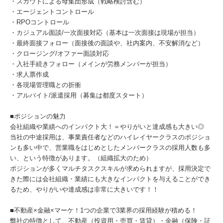
・スカウトによる母集団形成（戦略検討含む）
・エージェントコントロール
・RPOコントロール
・カジュアル面談/一次面接対応（基本は一次面接は現場が担当）
・最終面接フォロー（面接後の面談や、社内案内、不安解消など）
・クロージング/オファー面談対応
・入社手続きフォロー（メインが労務メンバーが担当）
・求人票作成
・各現場管理職との折衝
・アルバイト/派遣採用（募集は都度スタート）
■ポジションの魅力
会社組織や業績へのインパクト大！＝やりがいと達成感も大きい◎
当社の中途採用は、事業責任者などのハイレイヤークラスのポジショ
ンも多い中で、営業職をはじめとしたメンバークラスの採用人数も多
い、という特徴があります。（組織拡大のため）
ポジションが多くマルチタスクスキルが求められますが、採用決定で
きた際には会社組織・業績にも大きなインパクトを与えることができ
るため、やりがいや達成感は非常に大きいです！！
■不動産×金融×マーケ！1つの企業で3業界の採用経験が積める！
弊社の特徴として、不動産（投資用・売買・賃貸）・金融（保険・証