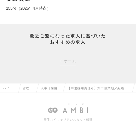
155名（2026年4月時点）
最近ご覧になった求人に基づいた
おすすめの求人
ホーム
ハイク
管理部
人事（採用・
【中途採用責任者】第二創業期／組織拡
ラス求
門系の
教育など）の
大フェーズ／フルフレックス勤務／実働
人TOP
転職
転職
7.5Hの求人情報
若手ハイキャリアのスカウト転職