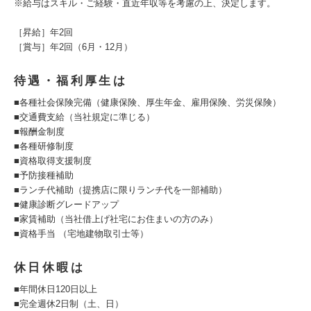
※給与はスキル・ご経験・直近年収等を考慮の上、決定します。
［昇給］年2回
［賞与］年2回（6月・12月）
待遇・福利厚生は
■各種社会保険完備（健康保険、厚生年金、雇用保険、労災保険）
■交通費支給（当社規定に準じる）
■報酬金制度
■各種研修制度
■資格取得支援制度
■予防接種補助
■ランチ代補助（提携店に限りランチ代を一部補助）
■健康診断グレードアップ
■家賃補助（当社借上げ社宅にお住まいの方のみ）
■資格手当 （宅地建物取引士等）
休日休暇は
■年間休日120日以上
■完全週休2日制（土、日）