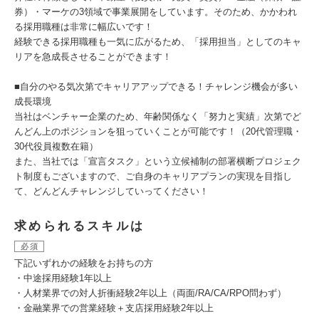
券）・マーケの3領域で事業展開をしています。そのため、かかわれ
る採用職種は非常に幅広いです！
経験できる採用職種も一気に広がるため、「採用担当」としてのキャ
リアを急成長させることができます！
■自分のやる気次第でキャリアアップできる！チャレンジ機会が多い
成長環境
当社はベンチャー企業のため、年齢関係なく「努力と実績」次第でど
んどん上のポジションを狙っていくことが可能です！（20代管理職・
30代役員複数在籍）
また、当社では「宣言タスク」という立候補制の部署横断プロジェク
ト制度もございますので、ご自身のキャリアプランの実現を目指し
て、どんどんチャレンジしていってください！
求められるスキルは
必須
下記いずれかの経験をお持ちの方
・中途採用経験1年以上
・人材業界での対人折衝経験2年以上（両面/RA/CA/RPO問わず）
・金融業界での営業経験＋支店採用経験2年以上