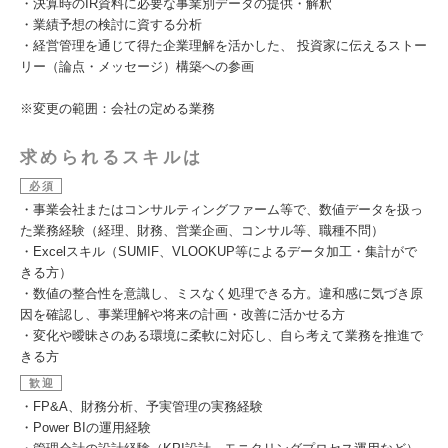
・決算時のIR資料に必要な事業別データの提供・解釈
・業績予想の検討に資する分析
・経営管理を通じて得た企業理解を活かした、 投資家に伝えるストー
リー（論点・メッセージ）構築への参画
※変更の範囲：会社の定める業務
求められるスキルは
必須
・事業会社またはコンサルティングファーム等で、数値データを扱っ
た業務経験（経理、財務、営業企画、コンサル等、職種不問）
・Excelスキル（SUMIF、VLOOKUP等によるデータ加工・集計がで
きる方）
・数値の整合性を意識し、ミスなく処理できる方。違和感に気づき原
因を確認し、事業理解や将来の計画・改善に活かせる方
・変化や曖昧さのある環境に柔軟に対応し、自ら考えて業務を推進で
きる方
歓迎
・FP&A、財務分析、予実管理の実務経験
・Power BIの運用経験