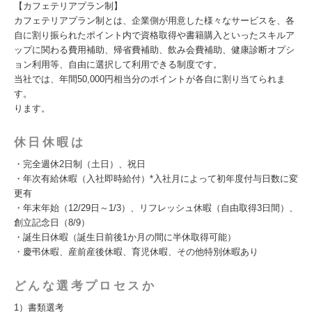
【カフェテリアプラン制】
カフェテリアプラン制とは、企業側が用意した様々なサービスを、各
自に割り振られたポイント内で資格取得や書籍購入といったスキルア
ップに関わる費用補助、帰省費補助、飲み会費補助、健康診断オプシ
ョン利用等、自由に選択して利用できる制度です。
当社では、年間50,000円相当分のポイントが各自に割り当てられま
す。
ります。
休日休暇は
・完全週休2日制（土日）、祝日
・年次有給休暇（入社即時給付）*入社月によって初年度付与日数に変
更有
・年末年始（12/29日～1/3）、リフレッシュ休暇（自由取得3日間）、
創立記念日（8/9）
・誕生日休暇（誕生日前後1か月の間に半休取得可能）
・慶弔休暇、産前産後休暇、育児休暇、その他特別休暇あり
どんな選考プロセスか
1）書類選考