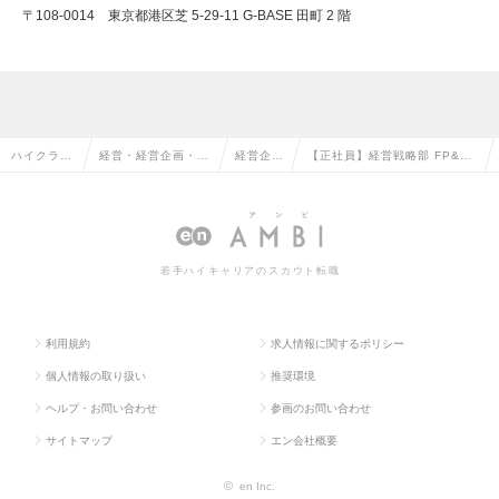
〒108-0014 東京都港区芝 5-29-11 G-BASE 田町 2 階
ハイクラス
経営・経営企画・事
経営企画
【正社員】経営戦略部 FP&A
求人TOP
業企画系の転職
の転職
（経営管理）の求人情報
若手ハイキャリアのスカウト転職
利用規約
求人情報に関するポリシー
個人情報の取り扱い
推奨環境
ヘルプ・お問い合わせ
参画のお問い合わせ
サイトマップ
エン会社概要
©
en Inc.