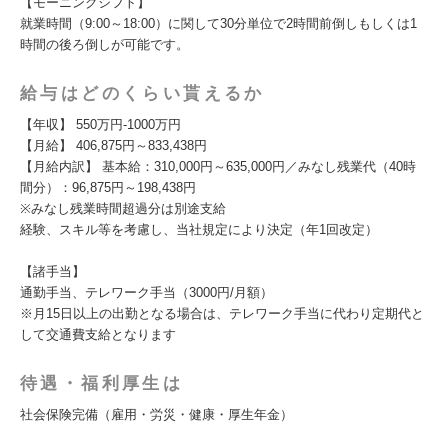
【モーニングシフト】
就業時間（9:00～18:00）に関して30分単位で2時間前倒しもしくは1
時間の後ろ倒しが可能です。
給与はどのくらい貰えるか
【年収】 550万円-1000万円
【月給】 406,875円～833,438円
【月給内訳】 基本給：310,000円～635,000円／みなし残業代（40時
間分）：96,875円～198,438円
※みなし残業時間超過分は別途支給
経験、スキル等を考慮し、当社規定により決定（年1回改定）
【諸手当】
通勤手当、テレワーク手当（3000円/月額）
※月15日以上の出勤となる場合は、テレワーク手当に代わり定期代と
して交通費支給となります
待遇・福利厚生は
社会保険完備（雇用・労災・健康・厚生年金）