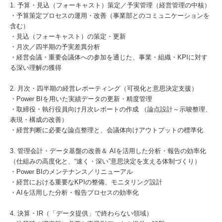
1. 予算・見込（フォーキャスト）策定／予実管理（経営管理の中核）
・予算策定プロセスの運用・改善（事業部とのコミュニケーションを
含む）
・見込（フォーキャスト）の策定・更新
・月次／四半期の予実差異分析
・経営会議・重要会議体への参加を通じた、事業・組織・KPIに対す
る深い理解の獲得
2. 月次・四半期の経営レポーティング（可視化と意思決定支援）
・Power BIを用いた実績データの更新・精度管理
・取締役・執行役員向け月次レポートの作成 （論点設計～示唆整理、
表現・構成の改善）
・経営判断に必要な論点整理と、会議体向けアウトプットの標準化
3. 管理会計・データ基盤の改善＆ AIを活用した分析・報告の効率化
（仕組みの高度化と、“速く・深い”意思決定を支える体制づくり）
・Power BIのメンテナンス／リニューアル
・経営における重要なKPIの整備、モニタリング設計
・AIを活用した分析・報告プロセスの効率化
4. 決算・IR（「データ提供」で終わらない領域）