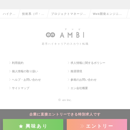
ハイクラ
技術系（IT・W
プロジェクトマネージャ
Web開発エンジニア
ス求人T
eb・通信系）
ー（Web・オープン系）
（テックリード）の
OP
の転職
の転職
求人情報
若手ハイキャリアのスカウト転職
利用規約
求人情報に関するポリシー
個人情報の取り扱い
推奨環境
ヘルプ・お問い合わせ
参画のお問い合わせ
サイトマップ
エン会社概要
©
en Inc.
企業に直接エントリーできる特別求人です
興味あり
エントリー