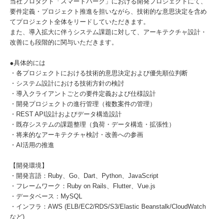
当社プロダクト「スマートパーク」における開発プロジェクトにて、
要件定義・プロジェクト推進を担いながら、技術的な意思決定を含め
てプロジェクト全体をリードしていただきます。
また、導入拡大に伴うシステム課題に対して、アーキテクチャ設計・
改善にも段階的に関与いただきます。
●具体的には
・各プロジェクトにおける技術的意思決定および優先順位判断
・システム設計における技術方針の検討
・導入クライアントごとの要件定義および仕様設計
・開発プロジェクトの進行管理（複数案件の管理）
・REST API設計およびデータ構造設計
・既存システムの課題整理（負荷・データ構造・拡張性）
・将来的なアーキテクチャ検討・改善への参画
・AI活用の推進
【開発環境】
・開発言語：Ruby、Go、Dart、Python、JavaScript
・フレームワーク：Ruby on Rails、Flutter、Vue.js
・データベース：MySQL
・インフラ：AWS (ELB/EC2/RDS/S3/Elastic Beanstalk/CloudWatch
など)