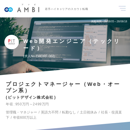
若手ハイキャリアのスカウト転職
掲載期間
26/08/05～26/08/18
Web開発エンジニア（テックリ
ード）
求人No.EWORF-002
プロジェクトマネージャー（Web・オー
プン系）
ピットデザイン株式会社
年収
950万円～2499万円
管理職・マネジャー
英語力不問
転勤なし
土日祝休み
社長・役員直
下
年収600万以上