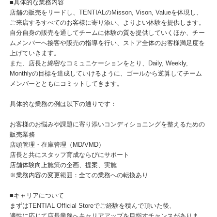
■具体的な業務内容
店舗の販売をリードし、TENTIALのMisson, Vison, Valueを体現し、
ご来店するすべてのお客様に寄り添い、よりよい体験を提供します。
自分自身の販売を通してチームに体験の質を提供していくほか、チー
ムメンバーへ接客や販売の指導を行い、ストア全体のお客様満足度を
上げていきます。
また、店長と綿密なコミュニケーションをとり、Daily, Weekly,
Monthlyの目標を達成していけるように、ゴールから逆算してチーム
メンバーとともにコミットしてきます。
具体的な業務の例は以下の通りです：
お客様のお悩みや課題に寄り添いコンディショニングを整えるための
販売業務
店頭管理・在庫管理（MD/VMD）
店長と共にスタッフ育成ならびにサポート
店舗体験向上施策の企画、提案、実施
※業務内容の変更範囲：全ての業務への転換あり
■キャリアについて
まずはTENTIAL Official Storeでご経験を積んで頂いた後、
適性に応じて店長業務へキャリアアップを目指すチャンスがありま