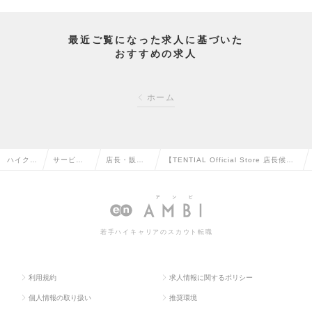
最近ご覧になった求人に基づいた
おすすめの求人
ホーム
ハイクラ
サービ
店長・販
【TENTIAL Official Store 店長候
ス求人T
ス・流通
売・店舗管
補】裁量ある環境で店舗づくりに挑
OP
系の転職
理の転職
戦！の求人情報
若手ハイキャリアのスカウト転職
利用規約
求人情報に関するポリシー
個人情報の取り扱い
推奨環境