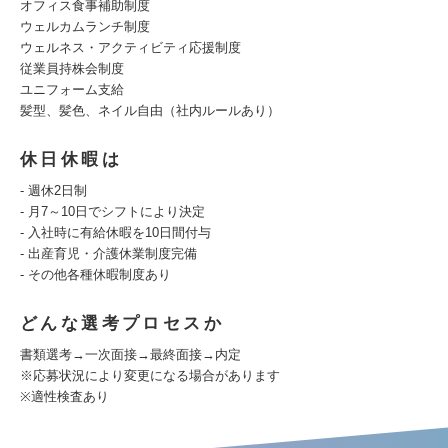
オフィス食事補助制度
ウェルカムランチ制度
ウェルネス・アクティビティ応援制度
従業員持株会制度
ユニフォーム支給
髪型、髪色、ネイル自由（社内ルールあり）
休日休暇は
- 週休2日制
- 月7～10日でシフトにより決定
- 入社時に有給休暇を10日間付与
- 出産育児・介護休業制度完備
- その他各種休暇制度あり
どんな選考プロセスか
書類選考→一次面接→最終面接→内定
※応募状況により変更になる場合があります
※適性検査あり