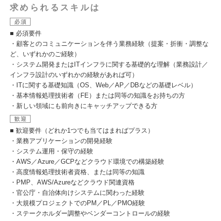
求められるスキルは
必須
■ 必須要件
・顧客とのコミュニケーションを伴う業務経験（提案・折衝・調整な
ど、いずれかのご経験）
・システム開発またはITインフラに関する基礎的な理解（業務設計／
インフラ設計のいずれかの経験があれば可）
・ITに関する基礎知識（OS、Web／AP／DBなどの基礎レベル）
・基本情報処理技術者（FE）または同等の知識をお持ちの方
・新しい領域にも前向きにキャッチアップできる方
歓迎
■ 歓迎要件（どれか1つでも当てはまればプラス）
・業務アプリケーションの開発経験
・システム運用・保守の経験
・AWS／Azure／GCPなどクラウド環境での構築経験
・高度情報処理技術者資格、または同等の知識
・PMP、AWS/Azureなどクラウド関連資格
・官公庁・自治体向けシステムに関わった経験
・大規模プロジェクトでのPM／PL／PMO経験
・ステークホルダー調整やベンダーコントロールの経験