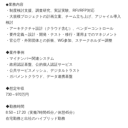
◆業務内容
・制度検討支援、調査研究、実証実験、RFI/RFP対応
・大規模プロジェクトの計画立案、チーム立ち上げ、アジャイル導入
検討
・アーキテクチャ設計（クラウド含む）、ベンダーコントロール
・要件定義～設計・開発・テスト・移行・運用までのマネジメント
・官公庁・外郭団体との折衝、WG参加、ステークホルダー調整
◆案件事例
・マイナンバー関連システム
・政府認証基盤、公的個人認証サービス
・公共サービスメッシュ、デジタルトラスト
・ガバメントクラウド、データ連携基盤
◆想定年収
730～970万円
◆勤務時間
8:50～17:20（実働7時間45分／休憩45分）
在宅勤務と出社のハイブリッド勤務