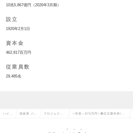
10兆5,867億円（2026年3月期）
設立
1920年2月1日
資本金
462,817百万円
従業員数
29,485名
ハイク
技術系（I
プロジェクト
✨年収～970万円✨🔴日立製作所/主
ラス求
T・Web・
マネージャー
任クラス🔴マイナンバー・データ基
人TO
通信系）の
（汎用系）の
幹システムのPLポジションの求人情