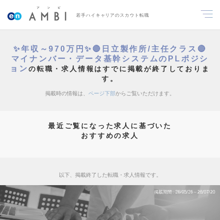
若手ハイキャリアのスカウト転職
✨年収～970万円✨🔴日立製作所/主任クラス🔴
マイナンバー・データ基幹システムのPLポジシ
ョン
の転職・求人情報はすでに掲載が終了しておりま
す。
掲載時の情報は、
ページ下部
からご覧いただけます。
最近ご覧になった求人に基づいた
おすすめの求人
以下、掲載終了した転職・求人情報です。
掲載期間
26/05/26～26/07/20