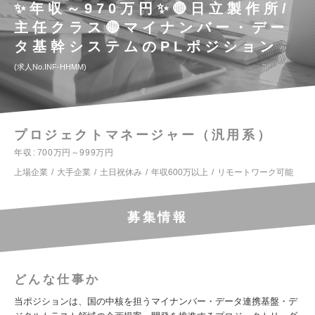
✨年収～970万円✨🔴日立製作所/
主任クラス🔴マイナンバー・デー
タ基幹システムのPLポジション
求人No.INF-HHMM
プロジェクトマネージャー（汎用系）
年収
700万円～999万円
上場企業
大手企業
土日祝休み
年収600万以上
リモートワーク可能
募集情報
どんな仕事か
当ポジションは、国の中核を担うマイナンバー・データ連携基盤・デ