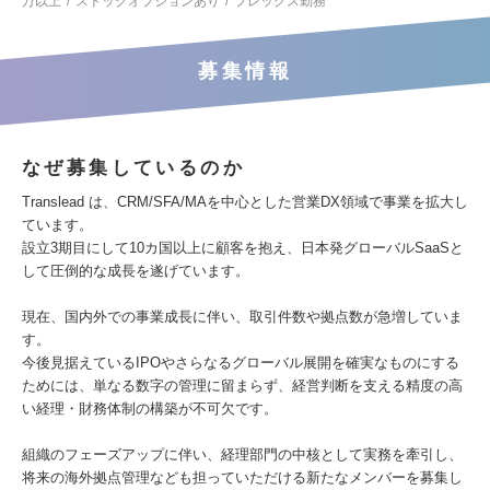
万以上
ストックオプションあり
フレックス勤務
募集情報
なぜ募集しているのか
Translead は、CRM/SFA/MAを中心とした営業DX領域で事業を拡大し
ています。
設立3期目にして10カ国以上に顧客を抱え、日本発グローバルSaaSと
して圧倒的な成長を遂げています。
現在、国内外での事業成長に伴い、取引件数や拠点数が急増していま
す。
今後見据えているIPOやさらなるグローバル展開を確実なものにする
ためには、単なる数字の管理に留まらず、経営判断を支える精度の高
い経理・財務体制の構築が不可欠です。
組織のフェーズアップに伴い、経理部門の中核として実務を牽引し、
将来の海外拠点管理なども担っていただける新たなメンバーを募集し