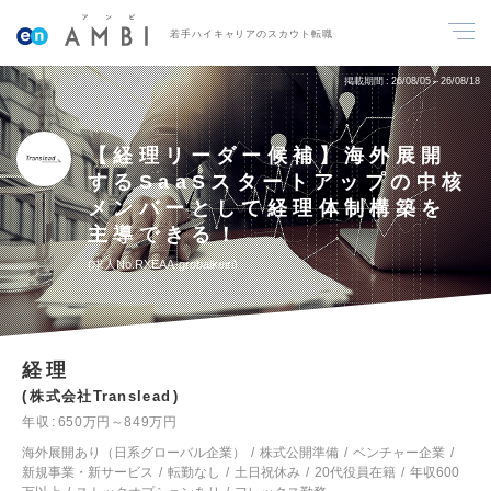
若手ハイキャリアのスカウト転職
掲載期間
26/08/05～26/08/18
【経理リーダー候補】海外展開
するSaaSスタートアップの中核
メンバーとして経理体制構築を
主導できる！
求人No.RXEAA-grobalkeiri
経理
株式会社Translead
年収
650万円～849万円
海外展開あり（日系グローバル企業）
株式公開準備
ベンチャー企業
新規事業・新サービス
転勤なし
土日祝休み
20代役員在籍
年収600