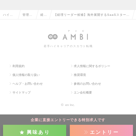
ハイク
管理部
経理
【経理リーダー候補】海外展開するSaaSスタート
ラス求
門系の
の転
アップの中核メンバーとして経理体制構築を主導
人TOP
転職
職
できる！の求人情報
若手ハイキャリアのスカウト転職
利用規約
求人情報に関するポリシー
個人情報の取り扱い
推奨環境
ヘルプ・お問い合わせ
参画のお問い合わせ
サイトマップ
エン会社概要
©
en Inc.
企業に直接エントリーできる特別求人です
興味あり
エントリー