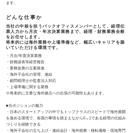
ます。
どんな仕事か
当社の中核を担うバックオフィスメンバーとして、経理伝
票入力から月次・年次決算業務まで、経理・財務業務全般
をお任せします。
将来的には海外業務や上場準備など、幅広いキャリアを築
いていただける環境です。
・月次/年度決算業務
・財務諸表等経営報告
・業務改善の立案推進
・海外子会社の管理、連結
・顧問税理士や監査法人対応
・上場準備に関する業務
※将来的に主要な海外拠点への出張の可能性もあります。
■当ポジションの魅力
・日本のスタートアップの中でもトップクラスのスピードで海外展開
を進める環境で、各国の事情を踏まえながら0→1である経理の仕組み
づくりを経験できる
・海外子会社の立ち上げ・連結会計・海外税務・移転価格・現地専門