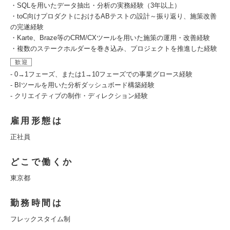
・SQLを用いたデータ抽出・分析の実務経験（3年以上）
・toC向けプロダクトにおけるABテストの設計～振り返り、施策改善
の完遂経験
・Karte、Braze等のCRM/CXツールを用いた施策の運用・改善経験
・複数のステークホルダーを巻き込み、プロジェクトを推進した経験
歓迎
- 0→1フェーズ、または1→10フェーズでの事業グロース経験
- BIツールを用いた分析ダッシュボード構築経験
- クリエイティブの制作・ディレクション経験
雇用形態は
正社員
どこで働くか
東京都
勤務時間は
フレックスタイム制