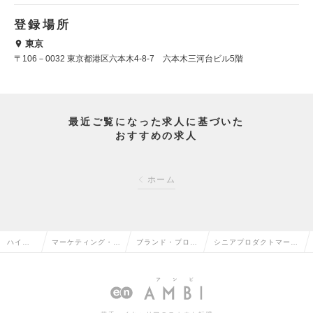
登録場所
東京
〒106－0032 東京都港区六本木4-8-7 六本木三河台ビル5階
最近ご覧になった求人に基づいた
おすすめの求人
ホーム
ハイク
マーケティング・販
ブランド・プロダ
シニアプロダクトマーケ
ラス求
促企画・商品開発系
クトマネージャー
ティングマネージャーの
人TOP
の転職
の転職
求人情報