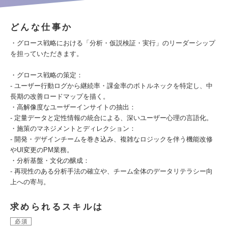
どんな仕事か
・グロース戦略における「分析・仮説検証・実行」のリーダーシップ
を担っていただきます。
・グロース戦略の策定：
- ユーザー行動ログから継続率・課金率のボトルネックを特定し、中
長期の改善ロードマップを描く。
・高解像度なユーザーインサイトの抽出：
- 定量データと定性情報の統合による、深いユーザー心理の言語化。
・施策のマネジメントとディレクション：
- 開発・デザインチームを巻き込み、複雑なロジックを伴う機能改修
やUI変更のPM業務。
・分析基盤・文化の醸成：
- 再現性のある分析手法の確立や、チーム全体のデータリテラシー向
上への寄与。
求められるスキルは
必須