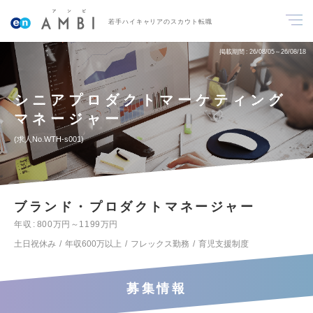
若手ハイキャリアのスカウト転職
掲載期間
26/08/05～26/08/18
シニアプロダクトマーケティング
マネージャー
求人No.WTH-s001
ブランド・プロダクトマネージャー
年収
800万円～1199万円
土日祝休み
年収600万以上
フレックス勤務
育児支援制度
募集情報