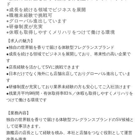
ド
●成長を続ける領域でビジネスを展開
●職種未経験で挑戦可
●グローバル進出しています
●研修制度が充実
●休暇も取得しやすくメリハリをつけて働ける環境
【求人の魅力】
●独自の世界観を香りで届ける体験型フレグランスブランド
●成長を続ける領域でビジネスを展開しており、将来性の高い企業で
す
●店長経験を活かしてSVに挑戦できます
●日本だけでなく海外にも店舗出店しておりグローバル進出していま
す
●研修制度が充実しており業界未経験の方も安心してご入社頂けます
●残業月平均9時間・有休取得率83％／休暇も取得しやすくメリハリを
つけて働ける環境です
【業務内容】
独自の世界観を香りで届ける体験型フレグランスブランドのSV候補と
して従事頂きます。
旗艦店の店長として経験を積み、本社と店舗をつなぐ役割として運営
改善を推進。