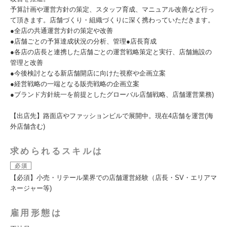
予算計画や運営方針の策定、スタッフ育成、マニュアル改善など行っ
て頂きます。店舗づくり・組織づくりに深く携わっていただきます。
●全店の共通運営方針の策定や改善
●店舗ごとの予算達成状況の分析、管理●店長育成
●各店の店長と連携した店舗ごとの運営戦略策定と実行、店舗施設の
管理と改善
●今後検討となる新店舗開店に向けた視察や企画立案
●経営戦略の一端となる販売戦略の企画立案
●ブランド方針統一を前提としたグローバル店舗戦略、店舗運営業務)
【出店先】路面店やファッションビルで展開中。現在4店舗を運営(海
外店舗含む)
求められるスキルは
必須
【必須】小売・リテール業界での店舗運営経験（店長・SV・エリアマ
ネージャー等)
雇用形態は