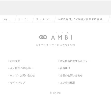
ハイク
サービ
スーパーバイ
～650万円／SV候補／職種未経験可／
ラス求
ス・流通
ザー（SV）
海外からも支持されるフレグランスブ
人TOP
系の転職
の転職
ランドの求人情報
若手ハイキャリアのスカウト転職
利用規約
求人情報に関するポリシー
個人情報の取り扱い
推奨環境
ヘルプ・お問い合わせ
参画のお問い合わせ
サイトマップ
エン会社概要
©
en Inc.