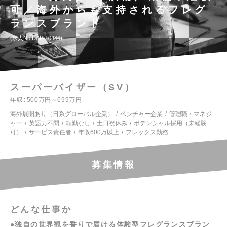
可／海外からも支持されるフレグ
ランスブランド
求人No.DAP-10486
スーパーバイザー（SV）
年収
500万円～699万円
海外展開あり（日系グローバル企業）
ベンチャー企業
管理職・マネジ
ャー
英語力不問
転勤なし
土日祝休み
ポテンシャル採用（未経験
可）
サービス責任者
年収600万以上
フレックス勤務
募集情報
どんな仕事か
●独自の世界観を香りで届ける体験型フレグランスブラン