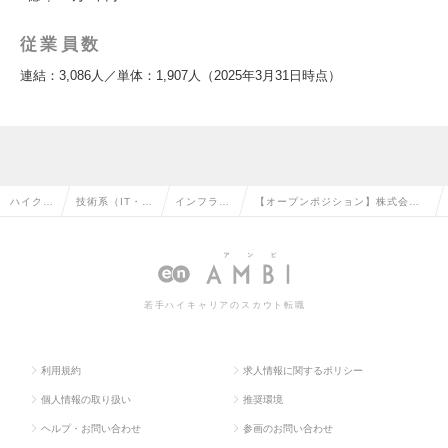
従業員数
連結：3,086人／単体：1,907人（2025年3月31日時点）
ハイクラ
技術系（IT・W
インフラエ
【オープンポジション】株式会社
ス求人T
eb・通信系）
ンジニアの
ラクス｜インフラエンジニア◆東京
OP
の転職
転職
の求人情報
若手ハイキャリアのスカウト転職
利用規約
求人情報に関するポリシー
個人情報の取り扱い
推奨環境
ヘルプ・お問い合わせ
参画のお問い合わせ