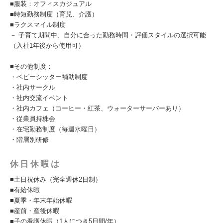
■服装：オフィスカジュアル
■時短勤務制度（育児、介護）
■ラクスマイル制度
－ 子育て期間中、自分に合った勤務時間・評価スタイルの選択可能
（入社1年後から使用可）
■その他制度：
・ベビーシッター補助制度
・社内サークル
・社内交流イベント
・社内カフェ（コーヒー・紅茶、ウォーターサーバーあり）
・従業員持株会
・在宅勤務制度（毎週水曜日）
・階層別研修
休日休暇は
■土日祝休み（完全週休2日制）
■有給休暇
■夏季・年末年始休暇
■産前・産後休暇
■子の看護休暇（1人につき5日間/年）