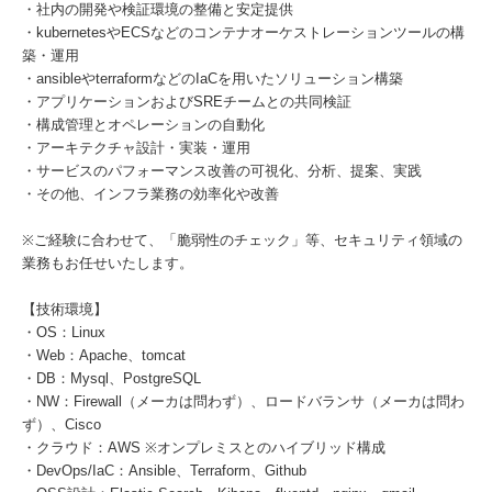
・社内の開発や検証環境の整備と安定提供
・kubernetesやECSなどのコンテナオーケストレーションツールの構
築・運用
・ansibleやterraformなどのIaCを用いたソリューション構築
・アプリケーションおよびSREチームとの共同検証
・構成管理とオペレーションの自動化
・アーキテクチャ設計・実装・運用
・サービスのパフォーマンス改善の可視化、分析、提案、実践
・その他、インフラ業務の効率化や改善
※ご経験に合わせて、「脆弱性のチェック」等、セキュリティ領域の
業務もお任せいたします。
【技術環境】
・OS：Linux
・Web：Apache、tomcat
・DB：Mysql、PostgreSQL
・NW：Firewall（メーカは問わず）、ロードバランサ（メーカは問わ
ず）、Cisco
・クラウド：AWS ※オンプレミスとのハイブリッド構成
・DevOps/IaC：Ansible、Terraform、Github