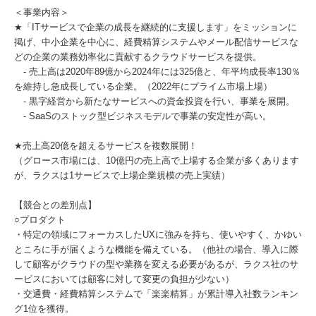
＜事業内容＞
★「ITサービスで企業の成長を継続的に支援します」をミッションに
掲げ、中小企業を中心に、経費精算システムやメール配信サービスな
どの企業の業務効率化に貢献するクラウドサービスを提供。
- 売上高は2020年89億から2024年には325億と、年平均成長率130％
を維持し急成長している企業。（2022年にプライム市場上場）
- 黒字経営から新たなサービスへの資金投資を行い、事業を展開。
- SaaSのストック型ビジネスモデルで事業の安定性が高い。
★売上高20億を超えるサービスを複数展開！
（グロース市場には、10億円の売上高で上場する企業が多くあります
が、ラクスは1サービスで上場企業規模の売上実績）
【競合との差別点】
○プロダクト
・特定の領域にフォーカスしたUXに強みを持ち、使いやすく、かゆい
ところに手が届くような機能を備えている。（他社の場合、導入に際
して顧客がクラウドの型や業務を変える必要があるが、ラクス社のサ
ービスにおいては顧客に対して変更の負担が少ない）
・交通費・経費精算システムで「楽楽精算」が累計導入社数ランキン
グ1位を獲得。