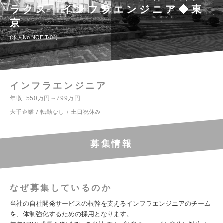
ラクス｜インフラエンジニア◆東
京
求人No.NOEIT-04
インフラエンジニア
年収
550万円～799万円
大手企業
転勤なし
土日祝休み
募集情報
なぜ募集しているのか
当社の自社開発サービスの根幹を支えるインフラエンジニアのチーム
を、体制強化するための採用となります。