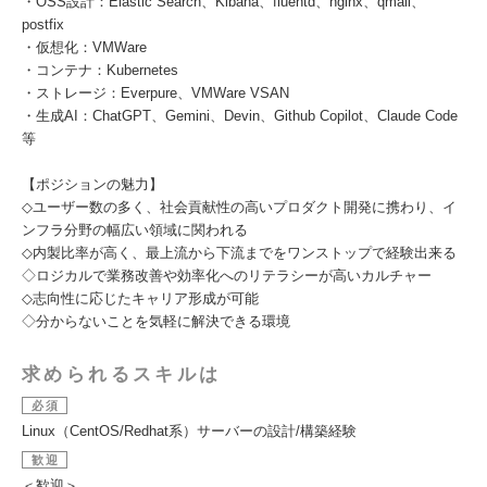
・OSS設計：Elastic Search、Kibana、fluentd、nginx、qmail、
postfix
・仮想化：VMWare
・コンテナ：Kubernetes
・ストレージ：Everpure、VMWare VSAN
・生成AI：ChatGPT、Gemini、Devin、Github Copilot、Claude Code
等
【ポジションの魅力】
◇ユーザー数の多く、社会貢献性の高いプロダクト開発に携わり、イ
ンフラ分野の幅広い領域に関われる
◇内製比率が高く、最上流から下流までをワンストップで経験出来る
◇ロジカルで業務改善や効率化へのリテラシーが高いカルチャー
◇志向性に応じたキャリア形成が可能
◇分からないことを気軽に解決できる環境
求められるスキルは
必須
Linux（CentOS/Redhat系）サーバーの設計/構築経験
歓迎
＜歓迎＞