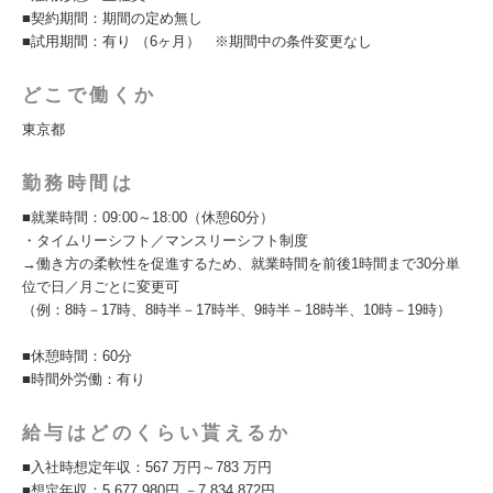
■契約期間：期間の定め無し
■試用期間：有り （6ヶ月） ※期間中の条件変更なし
どこで働くか
東京都
勤務時間は
■就業時間：09:00～18:00（休憩60分）
・タイムリーシフト／マンスリーシフト制度
→働き方の柔軟性を促進するため、就業時間を前後1時間まで30分単
位で日／月ごとに変更可
（例：8時－17時、8時半－17時半、9時半－18時半、10時－19時）
■休憩時間：60分
■時間外労働：有り
給与はどのくらい貰えるか
■入社時想定年収：567 万円～783 万円
■想定年収：5,677,980円 －7,834,872円