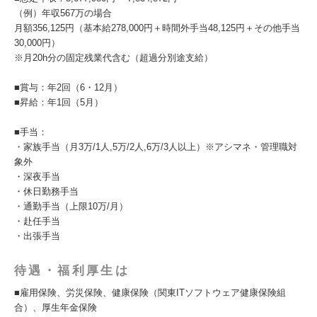
（例）年収567万の場合
月額356,125円（基本給278,000円＋時間外手当48,125円＋その他手当
30,000円）
※月20h分の固定残業代含む（超過分別途支給）
■賞与：年2回（6・12月）
■昇給：年1回（5月）
■手当：
・家族手当（月3万/1人,5万/2人,6万/3人以上）※アシマネ・管理職対
象外
・深夜手当
・休日勤務手当
・通勤手当（上限10万/月）
・赴任手当
・出張手当
待遇・福利厚生は
■雇用保険、労災保険、健康保険（関東ITソフトウェア健康保険組
合）、厚生年金保険