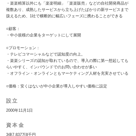
・楽楽精算以外にも「楽楽明細」「楽楽販売」などの自社開発商品が
複数あり、成熟したサービスから立ち上げたばかりの新サービスまで
扱えるため、1社で横断的に幅広いフェーズに携わることができる
○顧客：
・中小規模の企業をターゲットにして展開
○プロモーション：
・テレビコマーシャルなどで認知度の向上。
・楽楽シリーズの認知が取れているので、導入の際に第一想起しても
らいやすく、インバウンドでのお問い合わせが多い
・オフライン・オンラインともマーケティング人材を充実させている
○価格：安くはないが中小企業が導入しやすい価格に設定
設立
2000年11月1日
資本金
3億7,837万8千円