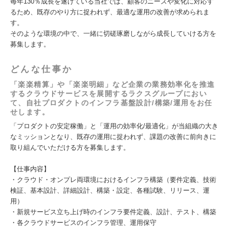
毎年130％成長を遂げている当社では、顧客のニーズや変化に対応す
るため、既存のやり方に捉われず、最適な運用の改善が求められま
す。
そのような環境の中で、一緒に切磋琢磨しながら成長していける方を
募集します。
どんな仕事か
「楽楽精算」や「楽楽明細」など企業の業務効率化を推進
するクラウドサービスを展開するラクスグループにおい
て、自社プロダクトのインフラ基盤設計/構築/運用をお任
せします。
「プロダクトの安定稼働」と「運用の効率化/最適化」が当組織の大き
なミッションとなり、既存の運用に捉われず、課題の改善に前向きに
取り組んでいただける方を募集します。
【仕事内容】
・クラウド・オンプレ両環境におけるインフラ構築（要件定義、技術
検証、基本設計、詳細設計、構築・設定、各種試験、リリース、運
用）
・新規サービス立ち上げ時のインフラ要件定義、設計、テスト、構築
・各クラウドサービスのインフラ管理、運用保守