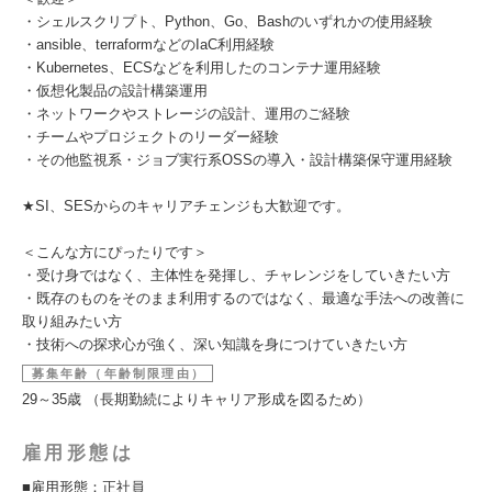
・シェルスクリプト、Python、Go、Bashのいずれかの使用経験
・ansible、terraformなどのIaC利用経験
・Kubernetes、ECSなどを利用したのコンテナ運用経験
・仮想化製品の設計構築運用
・ネットワークやストレージの設計、運用のご経験
・チームやプロジェクトのリーダー経験
・その他監視系・ジョブ実行系OSSの導入・設計構築保守運用経験
★SI、SESからのキャリアチェンジも大歓迎です。
＜こんな方にぴったりです＞
・受け身ではなく、主体性を発揮し、チャレンジをしていきたい方
・既存のものをそのまま利用するのではなく、最適な手法への改善に
取り組みたい方
・技術への探求心が強く、深い知識を身につけていきたい方
募集年齢（年齢制限理由）
29～35歳 （長期勤続によりキャリア形成を図るため）
雇用形態は
■雇用形態：正社員