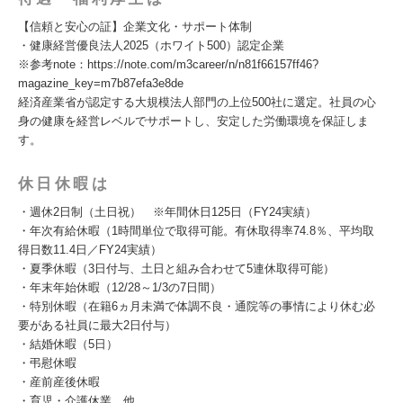
【信頼と安心の証】企業文化・サポート体制
・健康経営優良法人2025（ホワイト500）認定企業
※参考note：https://note.com/m3career/n/n81f66157ff46?
magazine_key=m7b87efa3e8de
経済産業省が認定する大規模法人部門の上位500社に選定。社員の心
身の健康を経営レベルでサポートし、安定した労働環境を保証しま
す。
休日休暇は
・週休2日制（土日祝） ※年間休日125日（FY24実績）
・年次有給休暇（1時間単位で取得可能。有休取得率74.8％、平均取
得日数11.4日／FY24実績）
・夏季休暇（3日付与、土日と組み合わせて5連休取得可能）
・年末年始休暇（12/28～1/3の7日間）
・特別休暇（在籍6ヵ月未満で体調不良・通院等の事情により休む必
要がある社員に最大2日付与）
・結婚休暇（5日）
・弔慰休暇
・産前産後休暇
・育児・介護休業、他