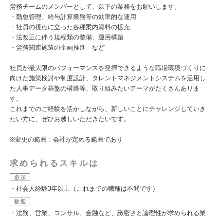
労務チームのメンバーとして、以下の業務をお願いします。
・勤怠管理、給与計算業務等の効率的な運用
・社員の視点に立った各種案内資料の拡充
・法改正に伴う規程類の整備、運用構築
・労務関連施策の企画推進 など
社員が最大限のパフォーマンスを発揮できるような職場環境づくりに
向けた施策検討や制度設計、タレントマネジメントシステムを活用し
た人事データ基盤の構築等、取り組みたいテーマがたくさんありま
す。
これまでのご経験を活かしながら、新しいことにチャレンジしていき
たい方に、ぜひお越しいただきたいです。
※変更の範囲：会社が定める範囲であり
求められるスキルは
必須
・社会人経験3年以上（これまでの職種は不問です）
歓迎
・法務、営業、コンサル、金融など、緻密さと論理性が求められる業