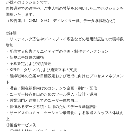
が我々のミッションです。
面接過程での適性や、ご本人様の希望をお伺いした上でポジションを
調整いたします。
（広告運用、CRM、SEO、ディレクター職、データ系職種など）
◎詳細
・リスティング広告やディスプレイ広告などの運用型広告での獲得数
増加
・配信する広告クリエイティブの企画・制作ディレクション
・新規広告媒体の開拓
・予算策定および実績管理
・KPIモニタリングおよび施策立案の支援
・組織戦略の立案や目標設定および達成に向けたプロセスマネジメン
ト
・潜在／顕在顧客向けのコンテンツ企画・制作・配信
・ユーザー接点創出のためのツール導入・設計・運用
・営業部門と連携してのユーザー体験向上
・価値あるデータ蓄積・活用のためのデータ基盤設計
・サービスのコミュニケーション最適化による派遣スタッフの体験向
上
◎担当サービス例