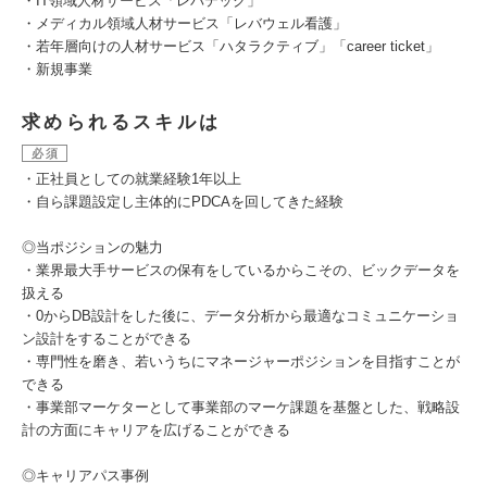
・IT領域人材サービス「レバテック」
・メディカル領域人材サービス「レバウェル看護」
・若年層向けの人材サービス「ハタラクティブ」「career ticket」
・新規事業
求められるスキルは
必須
・正社員としての就業経験1年以上
・自ら課題設定し主体的にPDCAを回してきた経験
◎当ポジションの魅力
・業界最大手サービスの保有をしているからこその、ビックデータを
扱える
・0からDB設計をした後に、データ分析から最適なコミュニケーショ
ン設計をすることができる
・専門性を磨き、若いうちにマネージャーポジションを目指すことが
できる
・事業部マーケターとして事業部のマーケ課題を基盤とした、戦略設
計の方面にキャリアを広げることができる
◎キャリアパス事例