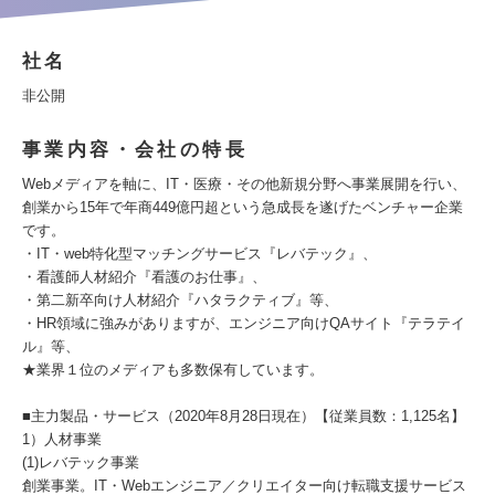
社名
非公開
事業内容・会社の特長
Webメディアを軸に、IT・医療・その他新規分野へ事業展開を行い、
創業から15年で年商449億円超という急成長を遂げたベンチャー企業
です。
・IT・web特化型マッチングサービス『レバテック』、
・看護師人材紹介『看護のお仕事』、
・第二新卒向け人材紹介『ハタラクティブ』等、
・HR領域に強みがありますが、エンジニア向けQAサイト『テラテイ
ル』等、
★業界１位のメディアも多数保有しています。
■主力製品・サービス（2020年8月28日現在）【従業員数：1,125名】
1）人材事業
(1)レバテック事業
創業事業。IT・Webエンジニア／クリエイター向け転職支援サービス