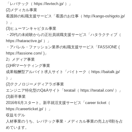
「レバテック（ https://levtech.jp/ ）」
(2)メディカル事業
看護師の転職支援サービス「看護のお仕事（ http://kango-oshigoto.jp/
）」
(3)ヒューマンキャピタル事業
・20代の未経験からの正社員就職支援サービス「ハタラクティブ（
https://hataractive.jp/ ）」
・アパレル・ファッション業界の転職支援サービス「FASSIONE (
https://fassione.com/ )」
2）メディア事業
(1)HRマーケティング事業
成果報酬型アルバイト求人サイト「バイトーク（ https://baitalk.jp/
）」
(2)テクノロジーメディアラボ事業
エンジニア特化型のQ&Aサイト「teratail（ https://teratail.com/ ）」
(3)新卒事業
2016年6月スタート。新卒就活支援サービス「career ticket（
https://careerticket.jp/ ）」
収益モデル
人材事業のうち、レバテック事業・メディカル事業の売上が8割を占
めています。