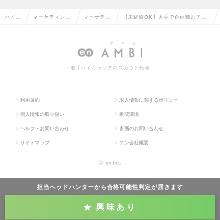
ハイク
マーケティン
マーケティ
【未経験OK】大手で企画積むチャ
ラス求
グ・販促企画・
ング・販促
ンス！🎖️キャリアの広がり🎖️裁量権も
人TOP
商品開発系の転
企画の転職
って仕事ができる🔶の求人情報
職
若手ハイキャリアのスカウト転職
利用規約
求人情報に関するポリシー
個人情報の取り扱い
推奨環境
ヘルプ・お問い合わせ
参画のお問い合わせ
サイトマップ
エン会社概要
©
en Inc.
担当ヘッドハンターから
合格可能性判定
が届きます
興味あり