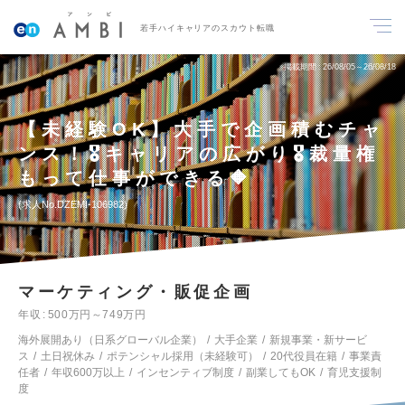
若手ハイキャリアのスカウト転職
掲載期間
26/08/05～26/08/18
【未経験OK】大手で企画積むチャ
ンス！🎖️キャリアの広がり🎖️裁量権
もって仕事ができる🔶
求人No.DZEMI-106982
マーケティング・販促企画
年収
500万円～749万円
海外展開あり（日系グローバル企業）
大手企業
新規事業・新サービ
ス
土日祝休み
ポテンシャル採用（未経験可）
20代役員在籍
事業責
任者
年収600万以上
インセンティブ制度
副業してもOK
育児支援制
度