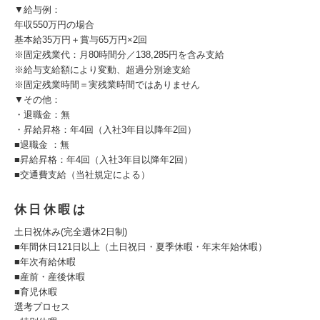
▼給与例：
年収550万円の場合
基本給35万円＋賞与65万円×2回
※固定残業代：月80時間分／138,285円を含み支給
※給与支給額により変動、超過分別途支給
※固定残業時間＝実残業時間ではありません
▼その他：
・退職金：無
・昇給昇格：年4回（入社3年目以降年2回）
■退職金 ：無
■昇給昇格：年4回（入社3年目以降年2回）
■交通費支給（当社規定による）
休日休暇は
土日祝休み(完全週休2日制)
■年間休日121日以上（土日祝日・夏季休暇・年末年始休暇）
■年次有給休暇
■産前・産後休暇
■育児休暇
選考プロセス