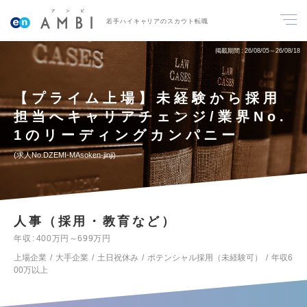
若手ハイキャリアのスカウト転職
掲載期間
26/08/05～26/08/18
【プライム上場】未経験から採用
担当へキャリアチェンジ/業界No.
1のリーディングカンパニー
求人No.DZEMI-MAsoken-jinji
人事（採用・教育など）
年収
400万円～699万円
上場企業
大手企業
土日祝休み
ポテンシャル採用（未経験可）
年収6
00万以上