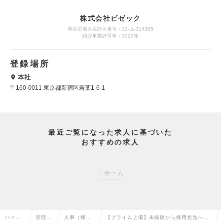
株式会社ビゼック
厚生労働大臣許可番号：13-ユ-314305
紹介事業許可年：2022年
登録場所
本社
〒160-0011 東京都新宿区若葉1-6-1
最近ご覧になった求人に基づいた
おすすめの求人
ホーム
ハイク
管理部
人事（採
【プライム上場】未経験から採用担当へキ