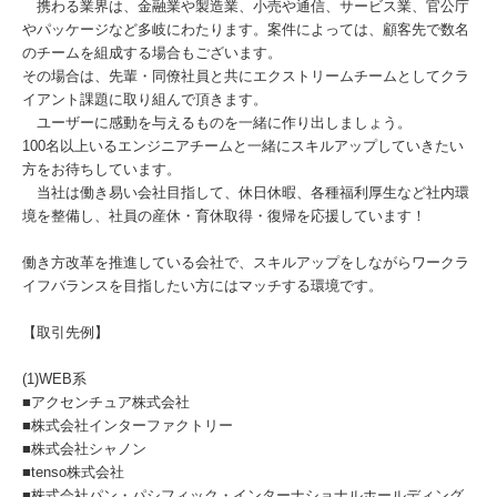
携わる業界は、金融業や製造業、小売や通信、サービス業、官公庁
やパッケージなど多岐にわたります。案件によっては、顧客先で数名
のチームを組成する場合もございます。
その場合は、先輩・同僚社員と共にエクストリームチームとしてクラ
イアント課題に取り組んで頂きます。
ユーザーに感動を与えるものを一緒に作り出しましょう。
100名以上いるエンジニアチームと一緒にスキルアップしていきたい
方をお待ちしています。
当社は働き易い会社目指して、休日休暇、各種福利厚生など社内環
境を整備し、社員の産休・育休取得・復帰を応援しています！
働き方改革を推進している会社で、スキルアップをしながらワークラ
イフバランスを目指したい方にはマッチする環境です。
【取引先例】
(1)WEB系
■アクセンチュア株式会社
■株式会社インターファクトリー
■株式会社シャノン
■tenso株式会社
■株式会社パン・パシフィック・インターナショナルホールディング