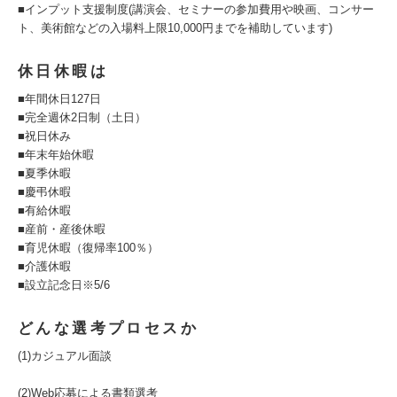
■インプット支援制度(講演会、セミナーの参加費用や映画、コンサー
ト、美術館などの入場料上限10,000円までを補助しています)
休日休暇は
■年間休日127日
■完全週休2日制（土日）
■祝日休み
■年末年始休暇
■夏季休暇
■慶弔休暇
■有給休暇
■産前・産後休暇
■育児休暇（復帰率100％）
■介護休暇
■設立記念日※5/6
どんな選考プロセスか
(1)カジュアル面談
(2)Web応募による書類選考