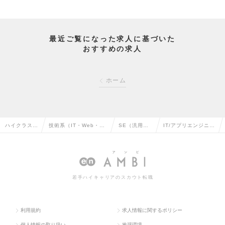
最近ご覧になった求人に基づいた
おすすめの求人
ホーム
ハイクラス求
技術系（IT・Web・通
SE（汎用
IT/アプリエンジニア
人TOP
信系）の転職
系）の転職
の求人情報
若手ハイキャリアのスカウト転職
利用規約
求人情報に関するポリシー
個人情報の取り扱い
推奨環境