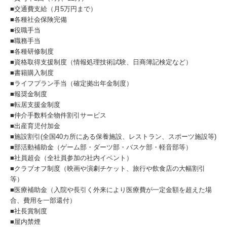
■交通費支給（月5万円まで）
■各種社会保険完備
■役職手当
■職務手当
■各種研修制度
■資格取得支援制度（情報処理技術試験、日商簿記検定など）
■書籍購入制度
■ライフプラン手当（確定拠出年金制度）
■報奨金制度
■転居支援金制度
■仲介手数料全物件割引サービス
■出産育児付加金
■施設割引(全国40カ所にある保養施設、レストラン、スポーツ施設等)
■部活動補助金（ゲーム部・ダーツ部・バスケ部・軽音部等）
■社員超会（全社員参加の社内イベント）
■クラブオフ制度（映画や演劇チケット、旅行や飲食店の大幅割引
等）
■医療補助金（入院や長引く外来により医療費が一定金額を超えた場
合、費用を一部還付）
■社長賞制度
■屋内禁煙