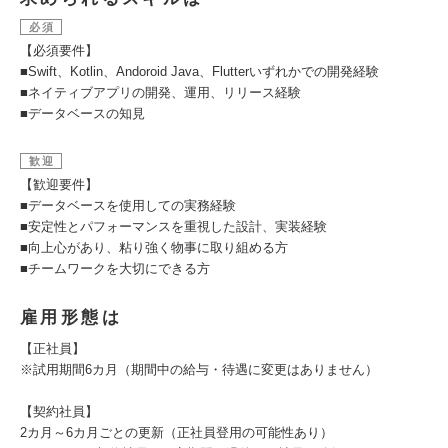
必須
【必須要件】
■Swift、Kotlin、Andoroid Java、Flutterいずれかでの開発経験
■ネイティブアプリの開発、運用、リリース経験
■データベースの知見
歓迎
【歓迎要件】
■データベースを使用しての実務経験
■安定性とパフォーマンスを重視した設計、実装経験
■向上心があり、粘り強く物事に取り組める方
■チームワークを大切にできる方
雇用形態は
【正社員】
※試用期間6カ月（期間中の給与・待遇に変更はありません）
【契約社員】
2カ月～6カ月ごとの更新（正社員登用の可能性あり）