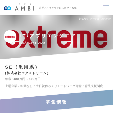
若手ハイキャリアのスカウト転職
掲載期間
26/08/06～26/08/19
IT/アプリエンジニア
求人No.IIKIF-0000
SE（汎用系）
株式会社エクストリーム
年収
400万円～749万円
上場企業
転勤なし
土日祝休み
リモートワーク可能
育児支援制度
募集情報