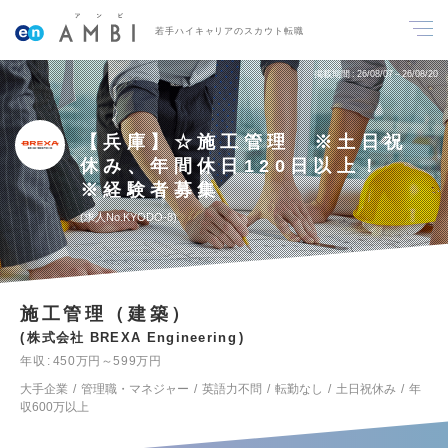
若手ハイキャリアのスカウト転職
掲載期間
26/08/07～26/08/20
【兵庫】☆施工管理 ※土日祝
休み、年間休日120日以上！
※経験者募集
求人No.KYODO-8
施工管理（建築）
株式会社 BREXA Engineering
年収
450万円～599万円
大手企業
管理職・マネジャー
英語力不問
転勤なし
土日祝休み
年
収600万以上