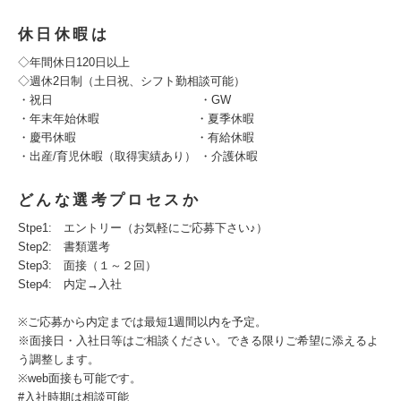
休日休暇は
◇年間休日120日以上
◇週休2日制（土日祝、シフト勤相談可能）
・祝日 ・GW
・年末年始休暇 ・夏季休暇
・慶弔休暇 ・有給休暇
・出産/育児休暇（取得実績あり） ・介護休暇
どんな選考プロセスか
Stpe1: エントリー（お気軽にご応募下さい♪）
Step2: 書類選考
Step3: 面接（１～２回）
Step4: 内定→入社
※ご応募から内定までは最短1週間以内を予定。
※面接日・入社日等はご相談ください。できる限りご希望に添えるよ
う調整します。
※web面接も可能です。
#入社時期は相談可能