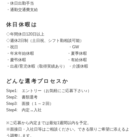
・休日出勤手当
・通勤交通費支給
休日休暇は
◇年間休日120日以上
◇週休2日制（土日祝、シフト勤相談可能）
・祝日 ・GW
・年末年始休暇 ・夏季休暇
・慶弔休暇 ・有給休暇
・出産/育児休暇（取得実績あり） ・介護休暇
どんな選考プロセスか
Stpe1: エントリー（お気軽にご応募下さい♪）
Step2: 書類選考
Step3: 面接（１～２回）
Step4: 内定→入社
※ご応募から内定までは最短1週間以内を予定。
※面接日・入社日等はご相談ください。できる限りご希望に添えるよ
う調整します。