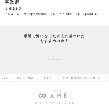
事業所
東京支店
〒104-0061 東京都中央区銀座６丁目１７-１ 銀座６丁目-SQUARE 4F
最近ご覧になった求人に基づいた
おすすめの求人
ホーム
ハイク
技術系（建築・設
施工管理
【広島】地域密着☆施工管理 ※土
ラス求
備・土木・プラン
（建築）
日祝休み、年間休日120日以上！
人TOP
ト）の転職
の転職
※経験者募集の求人情報
若手ハイキャリアのスカウト転職