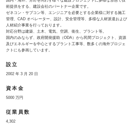
国内・海外、分野を問わず様々な建設プロジェクトに多様な形態で技
術提供をする、建設会社のパートナー企業です。
ゼネコン・サブコン等、エンジニアを必要とする企業様に対する施工
管理、CAD オペレーター、設計、安全管理等、多様な人材派遣および
人材紹介事業を行っております。
対応分野は建築、土木、電気、空調、衛生、プラント等。
国内のみならず、政府開発援助（ODA）から民間プロジェクト、資源
及びエネルギーを中心とするプラント工事等、数多くの海外プロジェ
クトにも参画しています。
設立
2002 年 3 月 20 日
資本金
5000 万円
従業員数
4,302