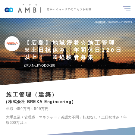
若手ハイキャリアのスカウト転職
掲載期間
26/08/06～26/08/19
【広島】地域密着☆施工管理
※土日祝休み、年間休日120日
以上！ ※経験者募集
求人No.KYODO-29
施工管理（建築）
株式会社 BREXA Engineering
年収
450万円～599万円
大手企業
管理職・マネジャー
英語力不問
転勤なし
土日祝休み
年
収600万以上