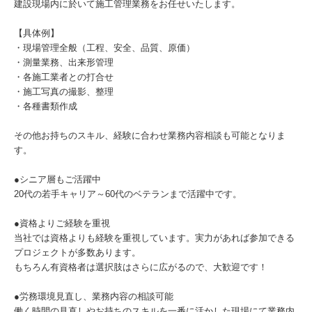
建設現場内に於いて施工管理業務をお任せいたします。
【具体例】
・現場管理全般（工程、安全、品質、原価）
・測量業務、出来形管理
・各施工業者との打合せ
・施工写真の撮影、整理
・各種書類作成
その他お持ちのスキル、経験に合わせ業務内容相談も可能となりま
す。
●シニア層もご活躍中
20代の若手キャリア～60代のベテランまで活躍中です。
●資格よりご経験を重視
当社では資格よりも経験を重視しています。実力があれば参加できる
プロジェクトが多数あります。
もちろん有資格者は選択肢はさらに広がるので、大歓迎です！
●労務環境見直し、業務内容の相談可能
働く時間の見直しやお持ちのスキルを一番に活かした現場にて業務内