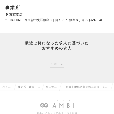
事業所
東京支店
〒104-0061 東京都中央区銀座６丁目１７-１ 銀座６丁目-SQUARE 4F
最近ご覧になった求人に基づいた
おすすめの求人
ホーム
ハイク
技術系（建築・設
施工管理
【宮城】地域密着☆施工管理 ※土
ラス求
備・土木・プラン
（建築）
日祝休み、年間休日120日以上！
人TOP
ト）の転職
の転職
※経験者募集の求人情報
若手ハイキャリアのスカウト転職