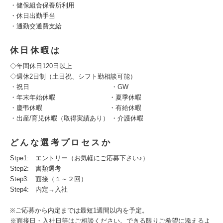
・健保組合保養所利用
・休日出勤手当
・通勤交通費支給
休日休暇は
◇年間休日120日以上
◇週休2日制（土日祝、シフト勤相談可能）
・祝日 ・GW
・年末年始休暇 ・夏季休暇
・慶弔休暇 ・有給休暇
・出産/育児休暇（取得実績あり） ・介護休暇
どんな選考プロセスか
Stpe1: エントリー（お気軽にご応募下さい♪）
Step2: 書類選考
Step3: 面接（１～２回）
Step4: 内定→入社
※ご応募から内定までは最短1週間以内を予定。
※面接日・入社日等はご相談ください。できる限りご希望に添えるよ