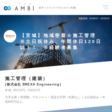
若手ハイキャリアのスカウト転職
掲載期間
26/08/07～26/08/20
【宮城】地域密着☆施工管理
※土日祝休み、年間休日120日
以上！ ※経験者募集
求人No.KYODO-40
施工管理（建築）
株式会社 BREXA Engineering
年収
450万円～599万円
大手企業
管理職・マネジャー
英語力不問
転勤なし
土日祝休み
年
収600万以上