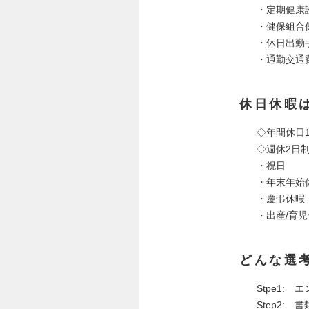
・定期健康
・健保組合
・休日出勤
・通勤交通
休日休暇
◇年間休日1
◇週休2日
・祝
・年末
・慶
・出産/育
どんな選
Stpe1:
Step2: 