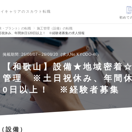
ハイキャリアのスカウト転職
初めて
木・プラント）の転職
施工管理（設備）の転職
祝休み、年間休日120日以上！ ※経験者募集の求人情報
掲載期間
26/08/07～26/08/20
求人No.KYODO-46
【和歌山】設備★地域密着
管理 ※土日祝休み、年間休
0日以上！ ※経験者募集
（設備）