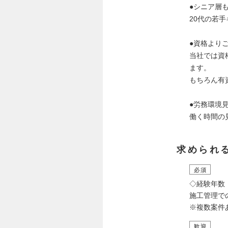
●シニア層
20代の若
●資格より
当社では資
ます。
もちろん有
●労務環境
働く時間の
求められ
必須
◇経験年数
施工管理で
※複数案件
歓迎