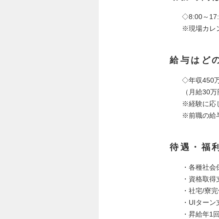
◇8:00～17:
※現場カレ
給与はど
◇年収450万
（月給30万
※経験に応
※前職の給
待遇・福
・各種社会
・資格取得
・社宅/寮
・UIター
・昇給年1