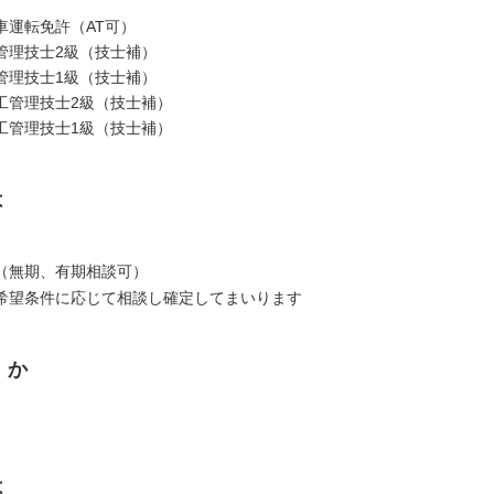
車運転免許（AT可）
管理技士2級（技士補）
管理技士1級（技士補）
工管理技士2級（技士補）
工管理技士1級（技士補）
は
（無期、有期相談可）
希望条件に応じて相談し確定してまいります
くか
は