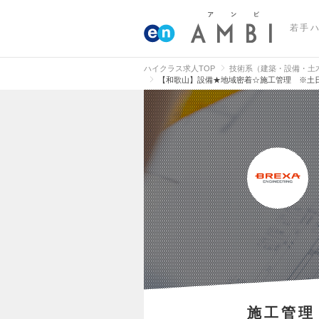
若手
ハイクラス求人TOP
技術系（建築・設備・土
【和歌山】設備★地域密着☆施工管理 ※土日
施工管理