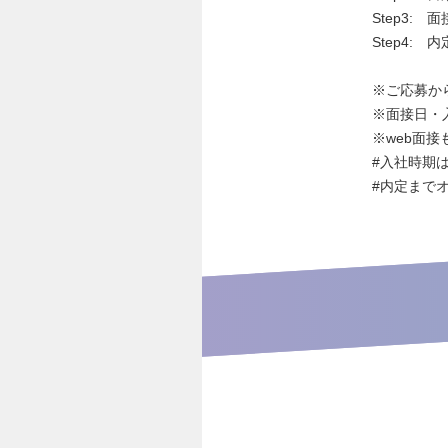
Step3:
Step4: 
※ご応募か
※面接日・
※web面接
#入社時期
#内定まで