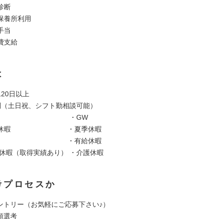
診断
保養所利用
手当
費支給
は
20日以上
制（土日祝、シフト勤相談可能）
日 ・GW
年始休暇 ・夏季休暇
弔休暇 ・有給休暇
児休暇（取得実績あり） ・介護休暇
考プロセスか
 エントリー（お気軽にご応募下さい♪）
書類選考