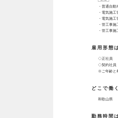
・普通自動
・電気施工
・電気施工
・管工事施
・管工事施
雇用形態
◇正社員
◇契約社員
※ご年齢と
どこで働
和歌山県
勤務時間