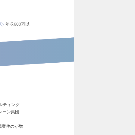
年収600万以
サルティング
レーン集団
場案件のが増