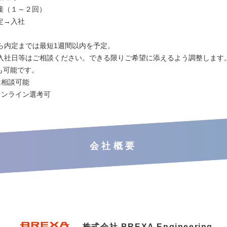
 面接（１～２回）
内定→入社
ら内定までは最短1週間以内を予定。
入社日等はご相談ください。できる限りご希望に添えるよう調整します
も可能です。
は相談可能
オンライン選考可
会社概要
株式会社 BREXA Engineering