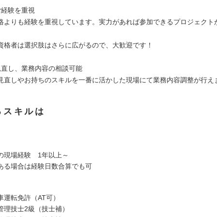
ご経験を重視
格よりも経験を重視しています。実力があれば参加できるプロジェクト
資格者は選択肢はさらに広がるので、大歓迎です！
見直し、業務内容の相談可能
見直しやお持ちのスキルを一番に活かした現場にて業務内容調整が行え
るスキルは
の現場経験 1年以上～
ある場合は経験日数合算でも可
車運転免許（AT可）
管理技士2級（技士補）