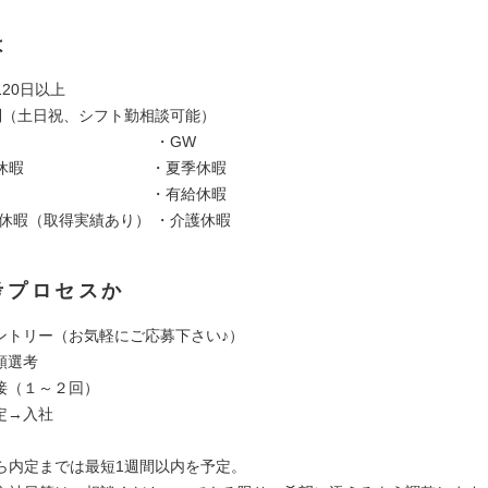
は
20日以上
制（土日祝、シフト勤相談可能）
日 ・GW
年始休暇 ・夏季休暇
弔休暇 ・有給休暇
児休暇（取得実績あり） ・介護休暇
考プロセスか
 エントリー（お気軽にご応募下さい♪）
書類選考
 面接（１～２回）
内定→入社
ら内定までは最短1週間以内を予定。