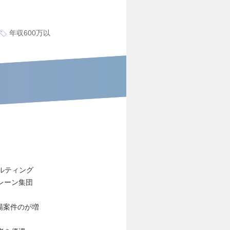
年収600万以
サルティング
レーン集団
場案件のが増