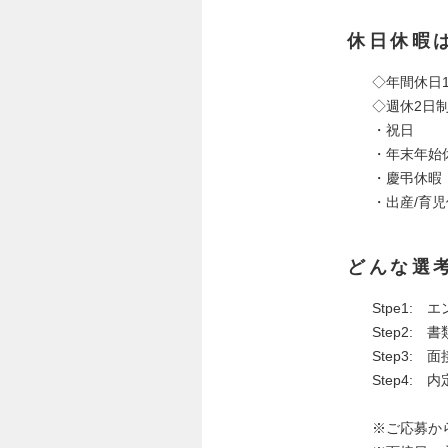
休日休暇
◇年間休日1
◇週休2日
・祝
・年末
・慶
・出産/育
どんな選
Stpe1:
Step2: 
Step3:
Step4: 
※ご応募か