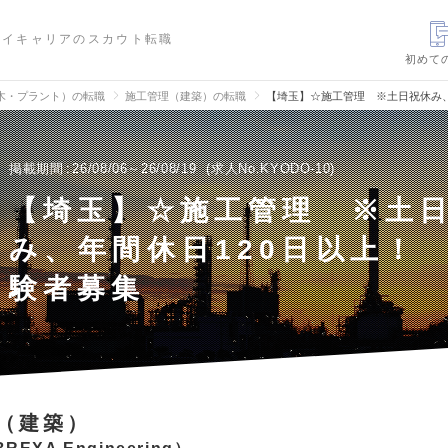
ハイキャリアのスカウト転職
初めて
木・プラント）の転職
施工管理（建築）の転職
【埼玉】☆施工管理 ※土日祝休み、
掲載期間
26/08/06～26/08/19
求人No.KYODO-10
【埼玉】☆施工管理 ※土
み、年間休日120日以上！
験者募集
（建築）