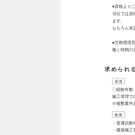
●資格より
当社では資
ます。
もちろん有
●労務環境
働く時間の
求められ
必須
◇経験年数
施工管理で
※複数案件
歓迎
・普通自動
・建築施工