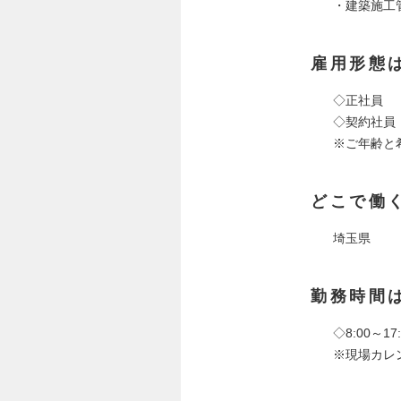
・建築施工
雇用形態
◇正社員
◇契約社員
※ご年齢と
どこで働
埼玉県
勤務時間
◇8:00～17:
※現場カレ