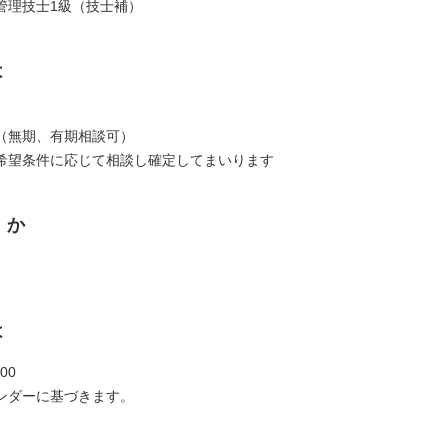
管理技士1級（技士補）
は
（無期、有期相談可）
希望条件に応じて相談し確定してまいります
くか
は
00
ンダーに基づきます。