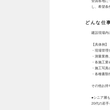
全国各地に
し、希望条
どんな仕
建設現場内
【具体例】
・現場管理
・測量業務
・各施工業
・施工写真
・各種書類
その他お持
●シニア層
20代の若