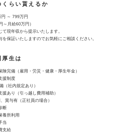
のくらい貰えるか
円 ～ 799万円
円～月給60万円）
じて現年収から提示いたします。
与を保証いたしますのでお気軽にご相談ください。
利厚生は
保険完備（雇用・労災・健康・厚生年金）
支援制度
完備（社内規定あり）
ン支援あり（引っ越し費用補助）
回、賞与有（正社員の場合）
診断
保養所利用
手当
費支給