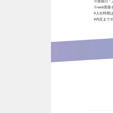
※面接日・
※web面接
#入社時期
#内定まで