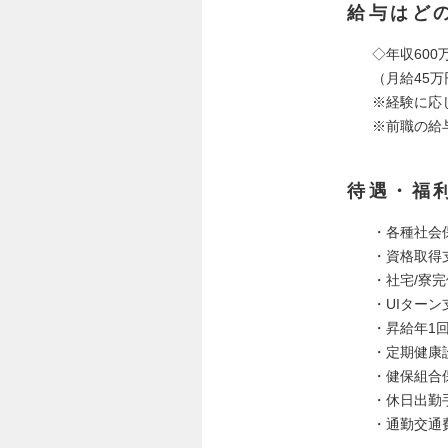
給与はど
◇年収600万
（月給45万
※経験に応
※前職の給
待遇・福
・各種社会
・資格取得
・社宅/寮
・UIター
・昇給年1
・定期健康
・健保組合
・休日出勤
・通勤交通