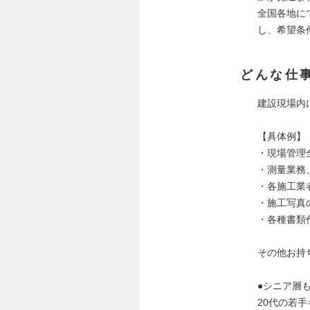
全国各地に
し、希望条
どんな仕
建設現場内
【具体例】
・現場管理
・測量業務
・各施工業
・施工写真
・各種書類
その他お持
●シニア層
20代の若