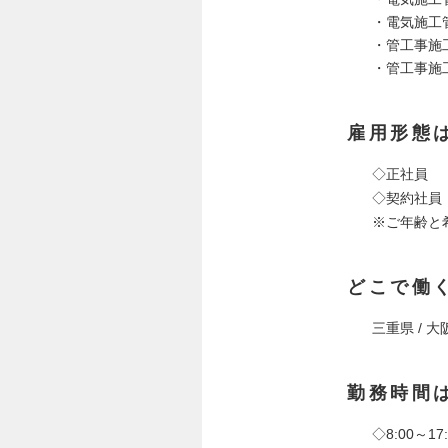
・電気施工
・管工事施
・管工事施
雇用形態
◇正社員
◇契約社員
※ご年齢と
どこで働
三重県 / 大阪
勤務時間
◇8:00～17: