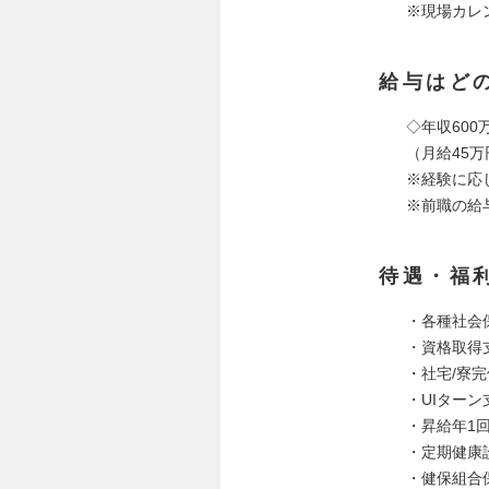
※現場カレ
給与はど
◇年収600万
（月給45万
※経験に応
※前職の給
待遇・福
・各種社会
・資格取得
・社宅/寮
・UIター
・昇給年1
・定期健康
・健保組合