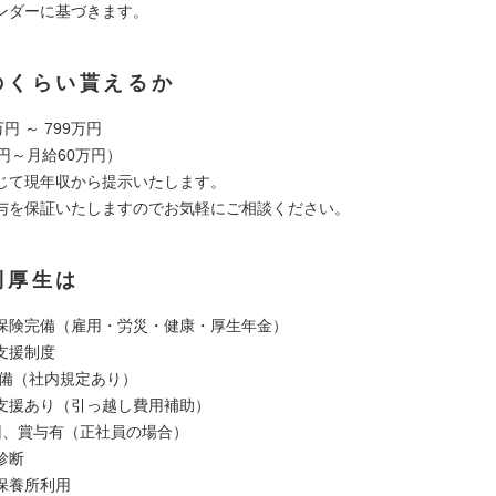
ンダーに基づきます。
のくらい貰えるか
円 ～ 799万円
円～月給60万円）
じて現年収から提示いたします。
与を保証いたしますのでお気軽にご相談ください。
利厚生は
保険完備（雇用・労災・健康・厚生年金）
支援制度
完備（社内規定あり）
ン支援あり（引っ越し費用補助）
回、賞与有（正社員の場合）
診断
保養所利用