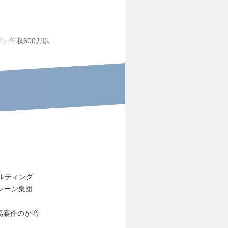
年収600万以
サルティング
レーン集団
場案件のが増