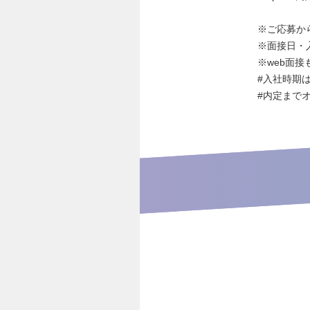
※ご応募か
※面接日・
※web面接
#入社時期
#内定まで