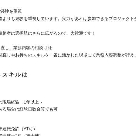
ご経験を重視
格よりも経験を重視しています。実力があれば参加できるプロジェクト
資格者は選択肢はさらに広がるので、大歓迎です！
見直し、業務内容の相談可能
見直しやお持ちのスキルを一番に活かした現場にて業務内容調整が行え
るスキルは
の現場経験 1年以上～
ある場合は経験日数合算でも可
車運転免許（AT可）
管理技士2級（技士補）