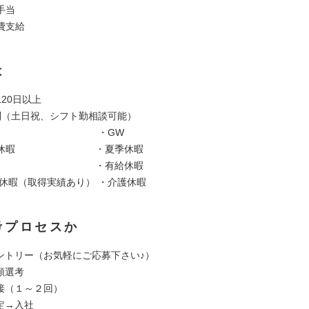
手当
費支給
は
20日以上
制（土日祝、シフト勤相談可能）
日 ・GW
年始休暇 ・夏季休暇
弔休暇 ・有給休暇
児休暇（取得実績あり） ・介護休暇
考プロセスか
 エントリー（お気軽にご応募下さい♪）
書類選考
 面接（１～２回）
内定→入社