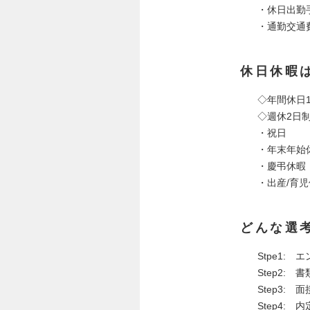
・休日出勤
・通勤交通
休日休暇
◇年間休日1
◇週休2日
・祝
・年末
・慶
・出産/育
どんな選
Stpe1:
Step2: 
Step3:
Step4: 