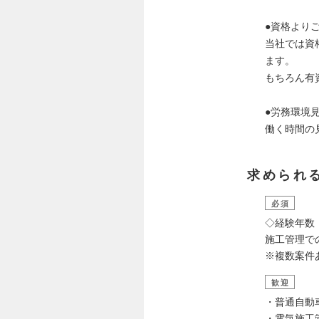
●資格より
当社では資
ます。
もちろん有
●労務環境
働く時間の
求められ
必須
◇経験年数
施工管理で
※複数案件
歓迎
・普通自動
・電気施工