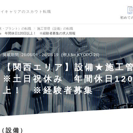
ハイキャリアのスカウト転職
初めて
木・プラント）の転職
施工管理（設備）の転職
 年間休日120日以上！ ※経験者募集の求人情報
掲載期間
26/08/06～26/08/19
求人No.KYODO-26
【関西エリア】設備★施
※土日祝休み 年間休日12
上！ ※経験者募集
（設備）