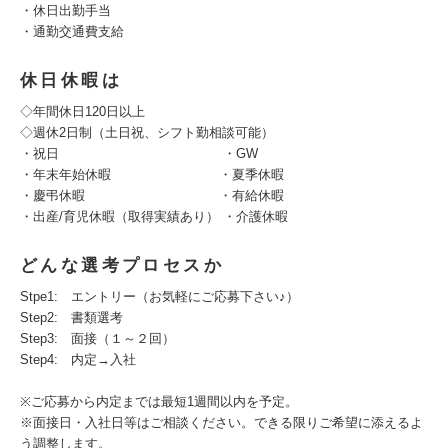
・休日出勤手当
・通勤交通費支給
休日休暇は
◇年間休日120日以上
◇週休2日制（土日祝、シフト勤相談可能）
・祝日 ・GW
・年末年始休暇 ・夏季休暇
・慶弔休暇 ・有給休暇
・出産/育児休暇（取得実績あり） ・介護休暇
どんな選考プロセスか
Stpe1: エントリー（お気軽にご応募下さい♪）
Step2: 書類選考
Step3: 面接（１～２回）
Step4: 内定→入社
※ご応募から内定までは最短1週間以内を予定。
※面接日・入社日等はご相談ください。できる限りご希望に添えるよ
う調整します。