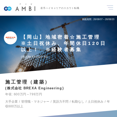
若手ハイキャリアのスカウト転職
掲載期間
26/08/07～26/08/20
【岡山】地域密着☆施工管理
※土日祝休み、年間休日120日
以上！ ※経験者募集
求人No.KYODO-30
施工管理（建築）
株式会社 BREXA Engineering
年収
600万円～799万円
大手企業
管理職・マネジャー
英語力不問
転勤なし
土日祝休み
年
収600万以上