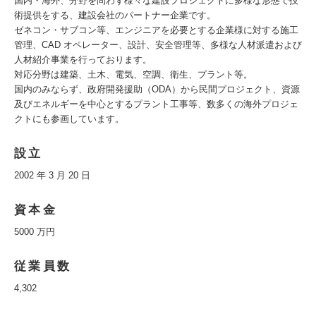
国内・海外、分野を問わず様々な建設プロジェクトに多様な形態で技
術提供をする、建設会社のパートナー企業です。
ゼネコン・サブコン等、エンジニアを必要とする企業様に対する施工
管理、CAD オペレーター、設計、安全管理等、多様な人材派遣および
人材紹介事業を行っております。
対応分野は建築、土木、電気、空調、衛生、プラント等。
国内のみならず、政府開発援助（ODA）から民間プロジェクト、資源
及びエネルギーを中心とするプラント工事等、数多くの海外プロジェ
クトにも参画しています。
設立
2002 年 3 月 20 日
資本金
5000 万円
従業員数
4,302