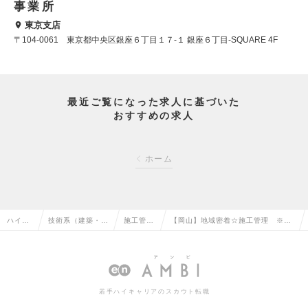
事業所
東京支店
〒104-0061 東京都中央区銀座６丁目１７-１ 銀座６丁目-SQUARE 4F
最近ご覧になった求人に基づいた
おすすめの求人
ホーム
ハイク
技術系（建築・設
施工管理
【岡山】地域密着☆施工管理 ※土
ラス求
備・土木・プラン
（建築）
日祝休み、年間休日120日以上！
人TOP
ト）の転職
の転職
※経験者募集の求人情報
若手ハイキャリアのスカウト転職