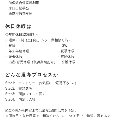
・健保組合保養所利用
・休日出勤手当
・通勤交通費支給
休日休暇は
◇年間休日120日以上
◇週休2日制（土日祝、シフト勤相談可能）
・祝日 ・GW
・年末年始休暇 ・夏季休暇
・慶弔休暇 ・有給休暇
・出産/育児休暇（取得実績あり） ・介護休暇
どんな選考プロセスか
Stpe1: エントリー（お気軽にご応募下さい♪）
Step2: 書類選考
Step3: 面接（１～２回）
Step4: 内定→入社
※ご応募から内定までは最短1週間以内を予定。
※面接日・入社日等はご相談ください。できる限りご希望に添えるよ