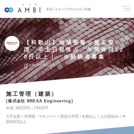
若手ハイキャリアのスカウト転職
掲載期間
26/08/07～26/08/20
【和歌山】地域密着☆施工管
理 ※土日祝休み、年間休日12
0日以上！ ※経験者募集
求人No.KYODO-33
施工管理（建築）
株式会社 BREXA Engineering
年収
600万円～799万円
大手企業
管理職・マネジャー
英語力不問
転勤なし
土日祝休み
年
収600万以上