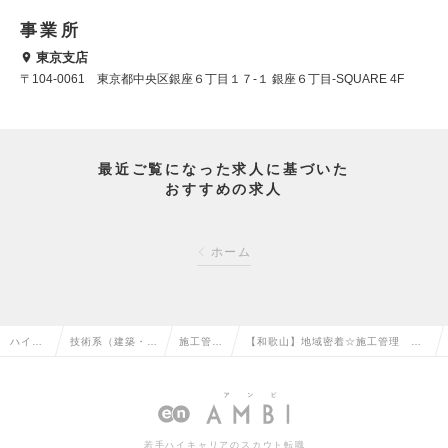
事業所
東京支店
〒104-0061 東京都中央区銀座６丁目１７-１ 銀座６丁目-SQUARE 4F
最近ご覧になった求人に基づいた
おすすめの求人
ホーム
ハイク
技術系（建築・設
施工管理
【和歌山】地域密着☆施工管理 ※
ラス求
備・土木・プラン
（建築）
土日祝休み、年間休日120日以上！
人TOP
ト）の転職
の転職
※経験者募集の求人情報
若手ハイキャリアのスカウト転職