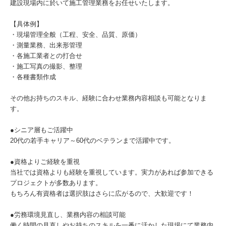
建設現場内に於いて施工管理業務をお任せいたします。
【具体例】
・現場管理全般（工程、安全、品質、原価）
・測量業務、出来形管理
・各施工業者との打合せ
・施工写真の撮影、整理
・各種書類作成
その他お持ちのスキル、経験に合わせ業務内容相談も可能となりま
す。
●シニア層もご活躍中
20代の若手キャリア～60代のベテランまで活躍中です。
●資格よりご経験を重視
当社では資格よりも経験を重視しています。実力があれば参加できる
プロジェクトが多数あります。
もちろん有資格者は選択肢はさらに広がるので、大歓迎です！
●労務環境見直し、業務内容の相談可能
働く時間の見直しやお持ちのスキルを一番に活かした現場にて業務内