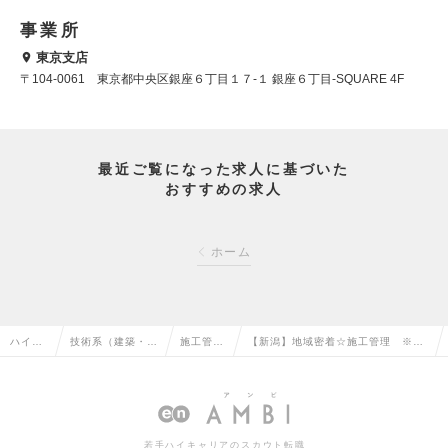
事業所
東京支店
〒104-0061 東京都中央区銀座６丁目１７-１ 銀座６丁目-SQUARE 4F
最近ご覧になった求人に基づいた
おすすめの求人
ホーム
ハイク
技術系（建築・設
施工管理
【新潟】地域密着☆施工管理 ※土
ラス求
備・土木・プラン
（建築）
日祝休み、年間休日120日以上！
人TOP
ト）の転職
の転職
※経験者募集の求人情報
若手ハイキャリアのスカウト転職