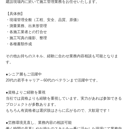
建設現場内に於いて施工管理業務をお任せいたします。
【具体例】
・現場管理全般（工程、安全、品質、原価）
・測量業務、出来形管理
・各施工業者との打合せ
・施工写真の撮影、整理
・各種書類作成
その他お持ちのスキル、経験に合わせ業務内容相談も可能となりま
す。
●シニア層もご活躍中
20代の若手キャリア～60代のベテランまで活躍中です。
●資格よりご経験を重視
当社では資格よりも経験を重視しています。実力があれば参加できる
プロジェクトが多数あります。
もちろん有資格者は選択肢はさらに広がるので、大歓迎です！
●労務環境見直し、業務内容の相談可能
働く時間の見直しやお持ちのスキルを一番に活かした現場にて業務内