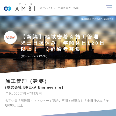
若手ハイキャリアのスカウト転職
掲載期間
26/08/07～26/08/20
【新潟】地域密着☆施工管理
※土日祝休み、年間休日120日
以上！ ※経験者募集
求人No.KYODO-39
施工管理（建築）
株式会社 BREXA Engineering
年収
600万円～799万円
大手企業
管理職・マネジャー
英語力不問
転勤なし
土日祝休み
年
収600万以上