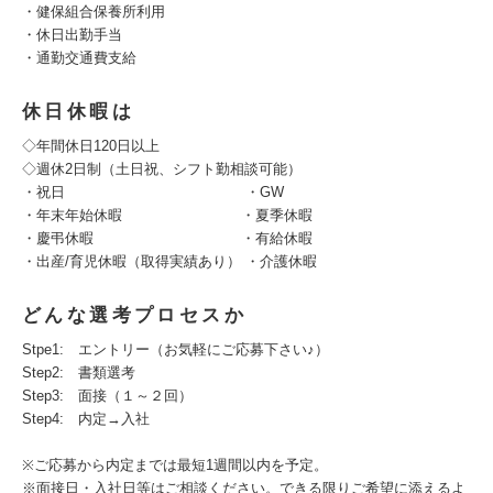
・健保組合保養所利用
・休日出勤手当
・通勤交通費支給
休日休暇は
◇年間休日120日以上
◇週休2日制（土日祝、シフト勤相談可能）
・祝日 ・GW
・年末年始休暇 ・夏季休暇
・慶弔休暇 ・有給休暇
・出産/育児休暇（取得実績あり） ・介護休暇
どんな選考プロセスか
Stpe1: エントリー（お気軽にご応募下さい♪）
Step2: 書類選考
Step3: 面接（１～２回）
Step4: 内定→入社
※ご応募から内定までは最短1週間以内を予定。
※面接日・入社日等はご相談ください。できる限りご希望に添えるよ