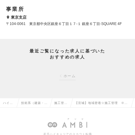
事業所
東京支店
〒104-0061 東京都中央区銀座６丁目１７-１ 銀座６丁目-SQUARE 4F
最近ご覧になった求人に基づいた
おすすめの求人
ホーム
ハイク
技術系（建築・設
施工管理
【宮城】地域密着☆施工管理 ※土
ラス求
備・土木・プラン
（建築）
日祝休み、年間休日120日以上！
人TOP
ト）の転職
の転職
※経験者募集の求人情報
若手ハイキャリアのスカウト転職