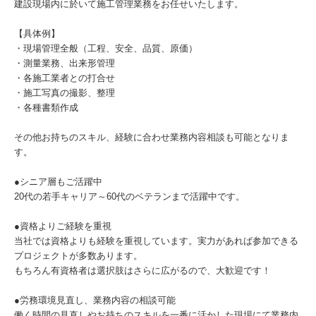
建設現場内に於いて施工管理業務をお任せいたします。
【具体例】
・現場管理全般（工程、安全、品質、原価）
・測量業務、出来形管理
・各施工業者との打合せ
・施工写真の撮影、整理
・各種書類作成
その他お持ちのスキル、経験に合わせ業務内容相談も可能となりま
す。
●シニア層もご活躍中
20代の若手キャリア～60代のベテランまで活躍中です。
●資格よりご経験を重視
当社では資格よりも経験を重視しています。実力があれば参加できる
プロジェクトが多数あります。
もちろん有資格者は選択肢はさらに広がるので、大歓迎です！
●労務環境見直し、業務内容の相談可能
働く時間の見直しやお持ちのスキルを一番に活かした現場にて業務内