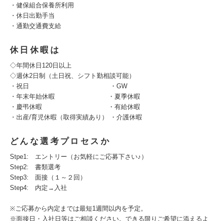
・健保組合保養所利用
・休日出勤手当
・通勤交通費支給
休日休暇は
◇年間休日120日以上
◇週休2日制（土日祝、シフト勤相談可能）
・祝日 ・GW
・年末年始休暇 ・夏季休暇
・慶弔休暇 ・有給休暇
・出産/育児休暇（取得実績あり） ・介護休暇
どんな選考プロセスか
Stpe1: エントリー（お気軽にご応募下さい♪）
Step2: 書類選考
Step3: 面接（１～２回）
Step4: 内定→入社
※ご応募から内定までは最短1週間以内を予定。
※面接日・入社日等はご相談ください。できる限りご希望に添えるよ