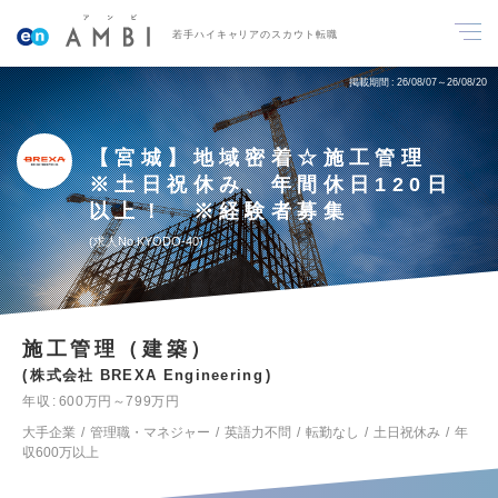
若手ハイキャリアのスカウト転職
掲載期間
26/08/07～26/08/20
【宮城】地域密着☆施工管理
※土日祝休み、年間休日120日
以上！ ※経験者募集
求人No.KYODO-40
施工管理（建築）
株式会社 BREXA Engineering
年収
600万円～799万円
大手企業
管理職・マネジャー
英語力不問
転勤なし
土日祝休み
年
収600万以上