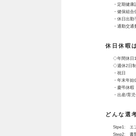
・定期健康
・健保組合
・休日出勤
・通勤交通
休日休暇
◇年間休日1
◇週休2日
・祝
・年末
・慶
・出産/育
どんな選
Stpe1:
Step2: 