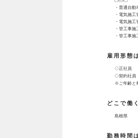
・普通自動
・電気施工
・電気施工
・管工事施
・管工事施
雇用形態
◇正社員
◇契約社員
※ご年齢と
どこで働
島根県
勤務時間