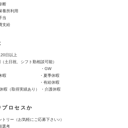
診断
保養所利用
手当
費支給
は
20日以上
制（土日祝、シフト勤相談可能）
日 ・GW
年始休暇 ・夏季休暇
弔休暇 ・有給休暇
児休暇（取得実績あり） ・介護休暇
考プロセスか
 エントリー（お気軽にご応募下さい♪）
書類選考