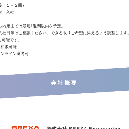
 面接（１～２回）
内定→入社
ら内定までは最短1週間以内を予定。
入社日等はご相談ください。できる限りご希望に添えるよう調整します
も可能です。
は相談可能
オンライン選考可
会社概要
株式会社 BREXA Engineering