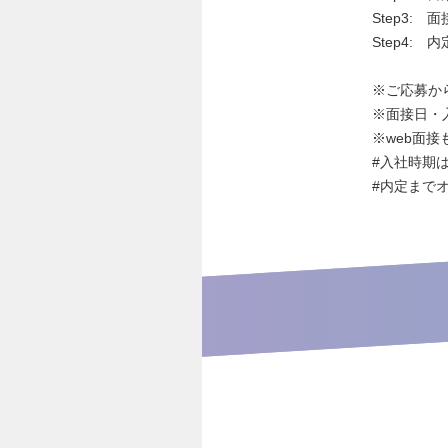
Step3:
Step4: 
※ご応募か
※面接日・
※web面接
#入社時期
#内定まで