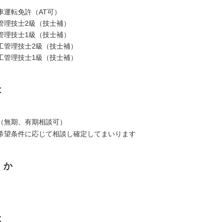
車運転免許（AT可）
管理技士2級（技士補）
管理技士1級（技士補）
工管理技士2級（技士補）
工管理技士1級（技士補）
は
（無期、有期相談可）
希望条件に応じて相談し確定してまいります
くか
は