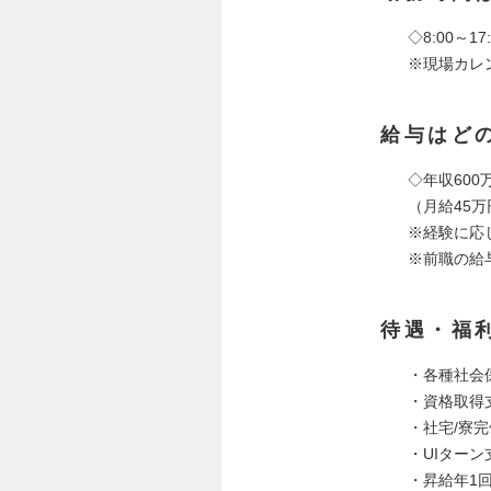
◇8:00～17:
※現場カレ
給与はど
◇年収600万
（月給45万
※経験に応
※前職の給
待遇・福
・各種社会
・資格取得
・社宅/寮
・UIター
・昇給年1