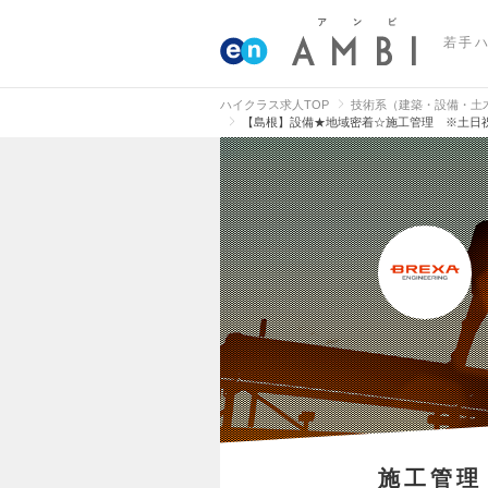
若手
ハイクラス求人TOP
技術系（建築・設備・土
【島根】設備★地域密着☆施工管理 ※土日祝
施工管理