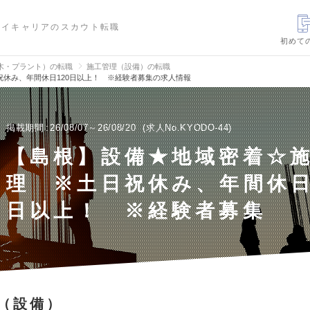
ハイキャリアのスカウト転職
初めて
木・プラント）の転職
施工管理（設備）の転職
休み、年間休日120日以上！ ※経験者募集の求人情報
掲載期間
26/08/07～26/08/20
求人No.KYODO-44
【島根】設備★地域密着☆
理 ※土日祝休み、年間休日
日以上！ ※経験者募集
（設備）