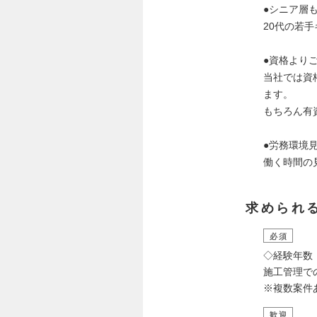
●シニア層
20代の若
●資格より
当社では資
ます。
もちろん有
●労務環境
働く時間の
求められ
必須
◇経験年数
施工管理で
※複数案件
歓迎