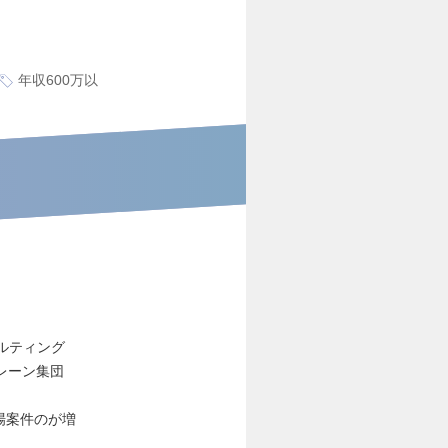
年収600万以
サルティング
レーン集団
場案件のが増