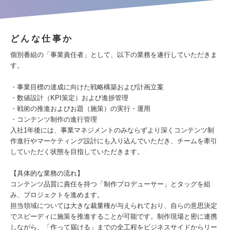
どんな仕事か
個別番組の「事業責任者」として、以下の業務を遂行していただきま
す。
・事業目標の達成に向けた戦略構築および計画立案
・数値設計（KPI策定）および進捗管理
・戦術の推進およびお題（施策）の実行・運用
・コンテンツ制作の進行管理
入社1年後には、事業マネジメントのみならずより深くコンテンツ制
作進行やマーケティング設計にも入り込んでいただき、チームを牽引
していただく状態を目指していただきます。
【具体的な業務の流れ】
コンテンツ品質に責任を持つ「制作プロデューサー」とタッグを組
み、プロジェクトを進めます。
担当領域については大きな裁量権が与えられており、自らの意思決定
でスピーディに施策を推進することが可能です。制作現場と密に連携
しながら、「作って届ける」までの全工程をビジネスサイドからリー