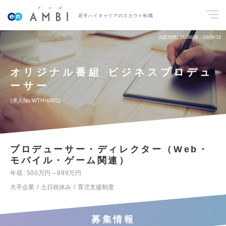
若手ハイキャリアのスカウト転職
掲載期間
26/08/06～26/08/19
オリジナル番組 ビジネスプロデュ
ーサー
求人No.WTH-s001
プロデューサー・ディレクター（Web・
モバイル・ゲーム関連）
年収
500万円～899万円
大手企業
土日祝休み
育児支援制度
募集情報