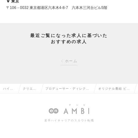
東京
〒106－0032 東京都港区六本木4-8-7 六本木三河台ビル5階
最近ご覧になった求人に基づいた
おすすめの求人
ホーム
ハイク
クリエイ
プロデューサー・ディレクタ
オリジナル番組 ビジ
ラス求
ティブ系
ー（Web・モバイル・ゲーム
ネスプロデューサー
人TOP
の転職
関連）の転職
の求人情報
若手ハイキャリアのスカウト転職