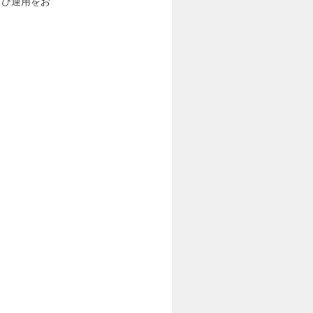
よび運用をお
）