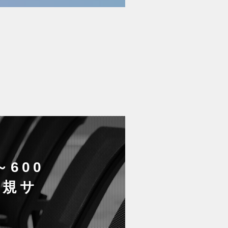
600
新規サ