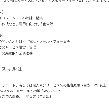
ス予定の新規サービスにおける、カスタマーサポート部門の立ち上げお
。
前】
オペレーションの設計・構築
ル作成など、運用に向けた準備全般
後】
の問い合わせ対応（電話・メール・フォーム等）
でのサービス運営・管理
ーの継続的な業務改善
るスキルは
ーサポート、もしくは個人向けサービスでの接客経験（目安：2年以上
PCスキル、ITツールへの抵抗がないこと
ィスでの勤務が可能な方（フル出社）