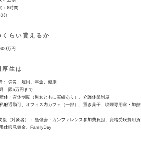
間：8時間
0分
のくらい貰えるか
 600万円
利厚生は
備： 労災、雇用、年金、健康
 月上限5万円まで
 産休・育休制度（男女ともに実績あり）、介護休業制度
 私服通勤可、オフィス内カフェ（一部）、置き菓子、喫煙専用室・加熱
支援（対象者）： 勉強会・カンファレンス参加費負担、資格受験費用負
弔休暇見舞金、FamilyDay