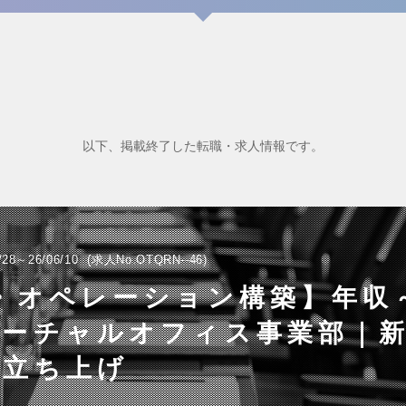
以下、掲載終了した転職・求人情報です。
/28～26/06/10
求人No.OTQRN--46
・オペレーション構築】年収～
バーチャルオフィス事業部｜
ス立ち上げ