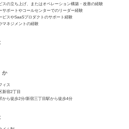
ビスの立ち上げ、またはオペレーション構築・改善の経験
ーサポートやコールセンターでのリーダー経験
ービスやSaaSプロダクトのサポート経験
やマネジメントの経験
は
くか
フィス
区新宿2丁目
駅から徒歩2分/新宿三丁目駅から徒歩4分
は
タイム制