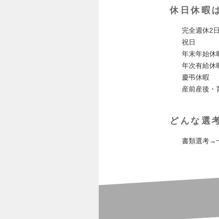
休日休暇
完全週休2
祝日
年末年始休
年次有給休
慶弔休暇
産前産後・
どんな選
書類選考→