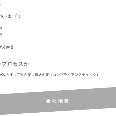
は
日制（土・日）
暇
暇
育児休暇
考プロセスか
一次面接→二次面接→最終面接（コンプライアンスチェック）
会社概要