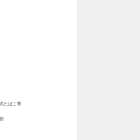
式たばこ専
担