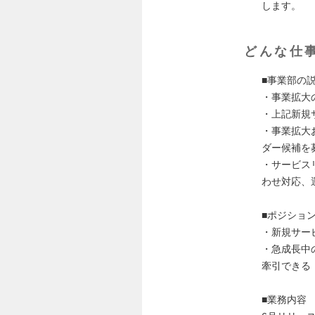
します。
どんな仕
■事業部の
・事業拡大
・上記新規
・事業拡大
ダー候補を
・サービス
わせ対応、
■ポジショ
・新規サー
・急成長中
牽引できる
■業務内容