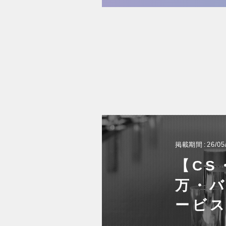
掲載期間
26/05
【CS
万・
ービ