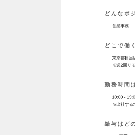
どんなポ
営業事務
どこで働
東京都目黒
※週2回リ
勤務時間
10:00 - 
※出社する場
給与はど