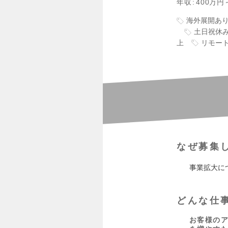
年収
400万円
海外展開あ
土日祝休
上
リモー
なぜ募集
事業拡大に
どんな仕
お客様の