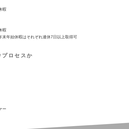
児休暇
休暇
年末年始休暇はそれぞれ連休7日以上取得可
考プロセスか
ァー