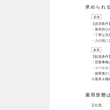
求められ
必須
【必須条件
・基本的な
・丁寧な言
・人の役に
歓迎
【歓迎条件
・営業事務
・コールセ
・接客業の
※業界＆職
雇用形態
正社員