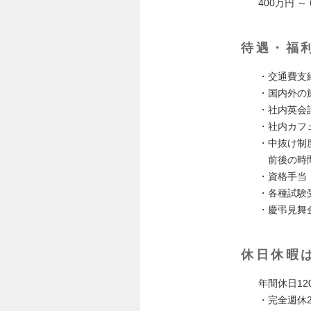
400万円 ～
待遇・福
・交通費支
・国内外の
・社内英会
・社内カフ
・中抜け制
前後の時間
・資格手当
・各種試験
・慶弔見舞
休日休暇
年間休日12
・完全週休