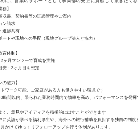
ために、営業のサポートとして事業部の売上に貢献して頂きたく存
業務】
領収書、契約書等の証憑管理やご案内
ョン請求
・進捗共有
ポートや現地への手配（現地グループ法人と協力）
教育体制】
～2ヶ月マンツーで育成を実施
目安：3ヶ月目を想定
ンの魅力】
ートワーク可能、ご家庭がある方も働きやすい環境です
20時間以内、限られた業務時間内で効率を高め、パフォーマンスを発揮
よく、意見やアイディアを積極的に出すことができます
中に英語が学べる福利厚生や、海外への旅行補助を負担する独自の制度
ヶ月かけてゆっくりフォローアップを行う体制があります。