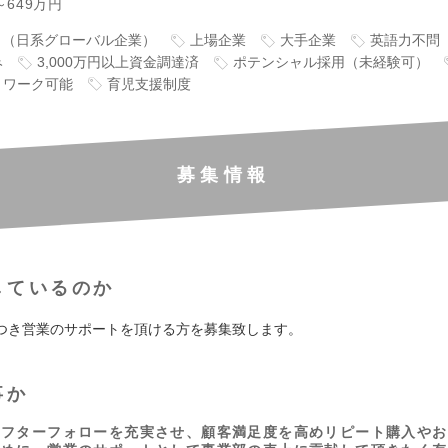
～649万円
り（日系グローバル企業）
上場企業
大手企業
英語力不問
み
3,000万円以上資金調達済
ポテンシャル採用（未経験可）
トワーク可能
育児支援制度
募集情報
しているのか
つき営業のサポートを頂ける方を募集致します。
事か
アフターフォローを充実させ、顧客満足度を高めリピート購入やお