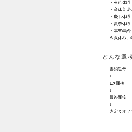
・有給休暇
・産休育
・慶弔休暇
・夏季休暇
・年末年始
※夏休み、
どんな選
書類選考
↓
1次面接
↓
最終面接
↓
内定＆オフ