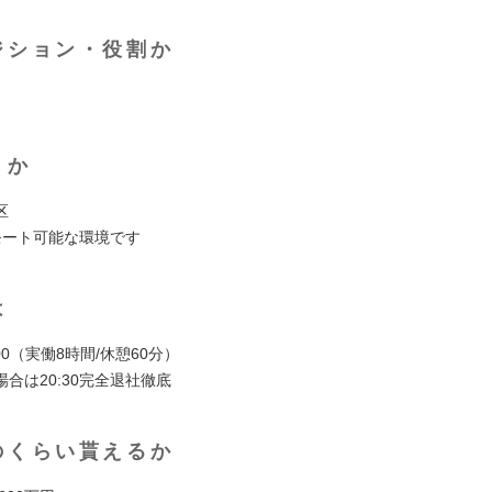
ジション・役割か
くか
区
モート可能な環境です
は
19:00（実働8時間/休憩60分）
合は20:30完全退社徹底
のくらい貰えるか