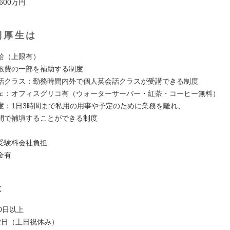
 600万円
利厚生は
給（上限有）
旅費の一部を補助する制度
話クラス：勤務時間内外で個人英会話クラスが受講できる制度
ェ：オフィスグリコ有（ウォーターサーバー・紅茶・コーヒー無料）
度：1日3時間まで私用の用事や予定のために業務を離れ、
で補填することができる制度
受験料会社負担
金有
は
0日以上
2日（土日祝休み）