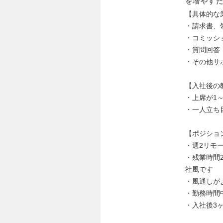
を増やす
【具体的な
・請求書、
・コミッシ
・質問回答
・その他サ
【入社後の
・上席が1
・一人立ち
【ポジショ
・週2リモ
・残業時間
社風です
・風通しが
・勤務時間
・入社後3