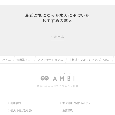
最近ご覧になった求人に基づいた
おすすめの求人
ホーム
ハイク
技術系（電
アプリケーション開
【横浜・フルフレックス】AUT
ラス求
気・電子・
発エンジニア（制
OSARシステム開発／アジア初
人TO
半導体）の
御・組み込み系）の
Vector社認定パートナーの求人
P
転職
転職
情報
若手ハイキャリアのスカウト転職
利用規約
求人情報に関するポリシー
個人情報の取り扱い
推奨環境