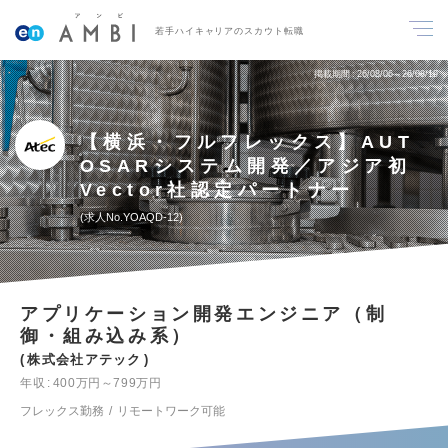
若手ハイキャリアのスカウト転職
掲載期間
26/08/06～26/08/19
【横浜・フルフレックス】AUT
OSARシステム開発／アジア初
Vector社認定パートナー
求人No.YOAQD-12
アプリケーション開発エンジニア（制
御・組み込み系）
株式会社アテック
年収
400万円～799万円
フレックス勤務
リモートワーク可能