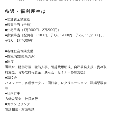
待遇・福利厚生は
■交通費全額支給
■残業手当（全額）
■住宅手当（1万2000円～2万2000円）
■家族手当（配偶者：6200円、子1人：9000円、子2人：1万1000円、
子3人：1万4000円）
■各種社会保険完備
■寮完備(愛知県のみ)
■制度
退職金、財形貯蓄、職能人事、引越費用助成、自己啓発支援（資格取
得支援、資格取得報奨金、展示会・セミナー参加支援）
■親睦会
バスツアー、各種サークル・同好会、レクリエーション、職場懇親会
等
■社内行事
方針説明会、社員旅行
■カウンセリング
電話相談・対面相談