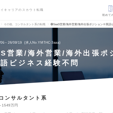
ハイキャリアのスカウト転職
初めて
その他、コンサルタント系の転職
🔴SaaS営業/海外営業/海外出張ポジション※英
/06～26/08/19
求人No.YMTHC-3aaa
aaS営業/海外営業/海外出張
英語ビジネス経験不問
コンサルタント系
～1549万円