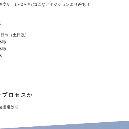
程度か、1～2ヶ月に1回などポジションより差あり
は
2日制（土日祝）
休暇
休暇
休
考プロセスか
面接複数回