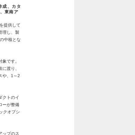
作成、カタ
、東南ア
Sを提供して
管理し、製
進の中核とな
対象です。
岐に渡り、
や、1～2
ダクトのイ
ローが整備
ックオプシ
アップのス