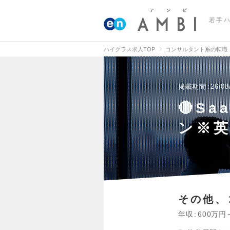
若手
ハイクラス求人TOP
コンサルタント系の転職
掲載期間
26/08
🔴S
ン※
その他、
年収
600万円