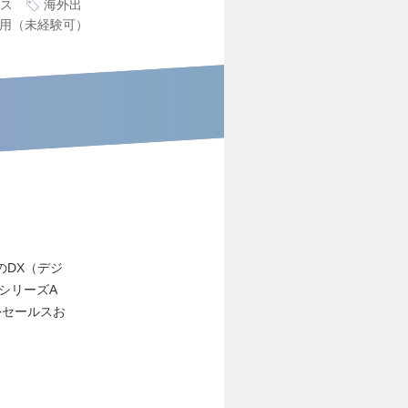
ス
海外出
用（未経験可）
のDX（デジ
シリーズA
外セールスお