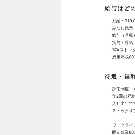
給与はど
月給：310,
みなし残業
給与（月収）
賞与・昇給
SO(ストッ
想定年収600
待遇・福
評価制度・
年2回の昇
入社半年で
ストックオ
ワークライ
固定残業80