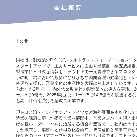
会社概要
非公開
同社は、製造業のDX（デジタルトランスフォーメーション）を推
スタートアップで、主力サービスは図面や見積書、検査成績書
製造業に不可欠な情報をクラウド上で一元管理できるプロダク
小の町工場において煩雑になりがちな図面管理の効率化とトレ
確保を支援し、業務全体の生産性を大幅に向上させています。2
らわずか2年で、国内外含め数百社の製造業への導入を実現。20
ーズAで9億円、2025年にはシリーズBで14.5億円を調達する
も高い評価を受ける急成長企業です。
現在は台湾・インドネシア・ドイツなど海外展開を本格化して
造業の課題に応じた提案営業を展開中。営業メンバーも現地出
げを担い、グローバルに活躍する機会が豊富です。社内は大手
手が混在し、柔軟性と仕組み化を両立。成長意欲と成果主義が
験からのキャリアアップやスピード昇格も可能です。ストック