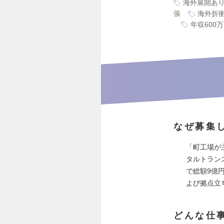
海外展開あ
張
海外折
年収600
なぜ募集
「町工場が
タルトラン
で総額9億
よび拠点立
どんな仕