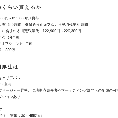
のくらい貰えるか
000円～833,000円+賞与
：有（80時間）※超過分別途支給／月平均残業28時間
に含まれる固定残業代：122,900円～226,380円
：有（年2回）
クオプション)付与有
~1550万
利厚生は
キャリアパス
給・賞与
マネージャー昇格、現地拠点責任者やマーケティング部門への配属の可
プションあり
フ
時間（実際は30～45時間）