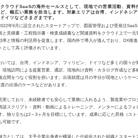
クラウドSaaSの海外セールスとして、現地での営業活動、資料
など、幅広い業務を担当します。対象エリアは台湾、インドネシア
、ドイツなどさまざまです。
2022年9月に設立されたスタートアップで、図面管理および受発注Saa
面と見積書・工程指示書・検査成績書など関連資料をクラウド上で一元
効率と情報の利活用を促進します。国内外で導入が進んでおり、DX推
トとして高く評価されています。
おいては、台湾、インドネシア、フィリピン、ドイツなど多くの国々が
、現地訪問による提案営業、通訳、現地向け資料・カタログ作成など多
拠点間をつなぐ役割を担います。出張頻度は月の半分が現地というケース
程度の出張のケースなどがあります。
充実しており、未経験者でも安心して業務に入れるよう、製造業やプロ
商談スクリプト・資料・動画によるトレーニング、メンターによるフォ
す。独り立ちは2～3ヶ月を目標にしています。成果に応じた昇格（スト
も可能です。
魅力としては、大手企業出身者が構築した仕組化された組織とスタート