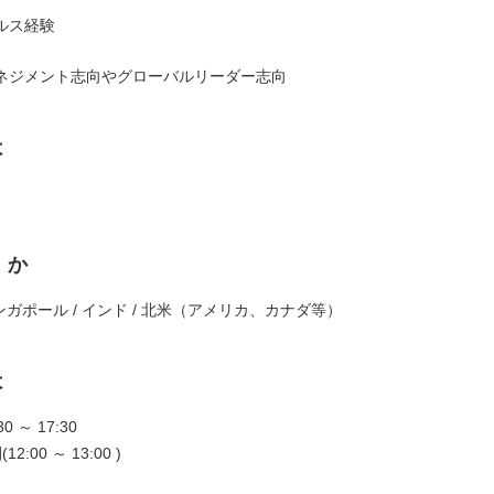
ルス経験
ネジメント志向やグローバルリーダー志向
は
くか
シンガポール / インド / 北米（アメリカ、カナダ等）
は
0 ～ 17:30
2:00 ～ 13:00 )