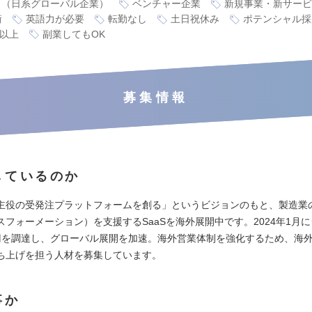
り（日系グローバル企業）
ベンチャー企業
新規事業・新サービ
衝
英語力が必要
転勤なし
土日祝休み
ポテンシャル採
万以上
副業してもOK
募集情報
しているのか
主役の受発注プラットフォームを創る」というビジョンのもと、製造業
スフォーメーション）を支援するSaaSを海外展開中です。2024年1月に
円を調達し、グローバル展開を加速。海外営業体制を強化するため、海
ち上げを担う人材を募集しています。
事か