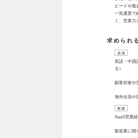
ピードや風
一気通貫で
く、営業力
求められ
必須
英語・中国
る）
顧客折衝や
海外出張や
歓迎
SaaS営業
製造業に関