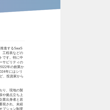
進するSaaS
、工程表などの
トです。特に中
ーサビリティの
022年の創業か
24年にはシリ
など、投資家から
おり、現地の製
張や拠点立ち上
企業出身者と若
重視され、未経
オプション制度