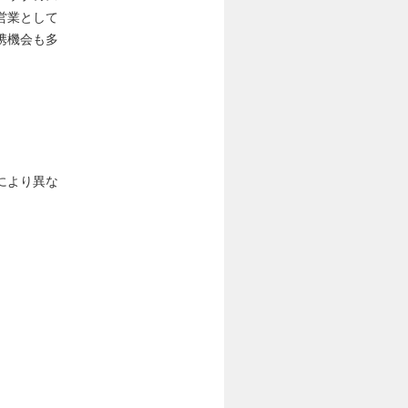
営業として
携機会も多
により異な