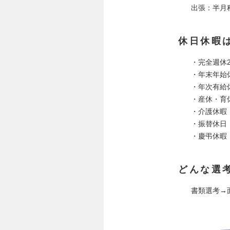
出張：半月
休日休暇
・完全週休
・年末年始
・年次有給
・産休・育
・介護休暇
・振替休日
・慶弔休暇
どんな選
書類選考→