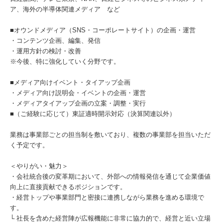
ア、海外の半導体関連メディア など
■オウンドメディア（SNS・コーポレートサイト）の企画・運営
・コンテンツ企画、編集、発信
・運用方針の検討・改善
※今後、特に強化していく分野です。
■メディア向けイベント・タイアップ企画
・メディア向け説明会・イベントの企画・運営
・メディアタイアップ企画の立案・調整・実行
■（ご経験に応じて）東証適時開示対応（決算関連以外）
業務は事業部ごとの担当制を敷いており、複数の事業部を担当いただ
く予定です。
＜やりがい・魅力＞
・会社統合後の変革期において、外部への情報発信を通じて企業価値
向上に直接貢献できるポジションです。
・経営トップや事業部門と密接に連携しながら業務を進める環境で
す。
└ 社長を含めた経営陣が広報機能に非常に協力的で、経営と近い立場