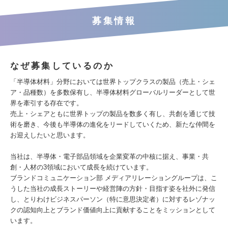
募集情報
なぜ募集しているのか
「半導体材料」分野においては世界トップクラスの製品（売上・シェ
ア・品種数）を多数保有し、半導体材料グローバルリーダーとして世
界を牽引する存在です。
売上・シェアともに世界トップの製品を数多く有し、共創を通じて技
術を磨き、今後も半導体の進化をリードしていくため、新たな仲間を
お迎えしたいと思います。
当社は、半導体・電子部品領域を企業変革の中核に据え、事業・共
創・人材の3領域において成長を続けています。
ブランドコミュニケーション部 メディアリレーショングループは、こ
うした当社の成長ストーリーや経営陣の方針・目指す姿を社外に発信
し、とりわけビジネスパーソン（特に意思決定者）に対するレゾナッ
クの認知向上とブランド価値向上に貢献することをミッションとして
います。