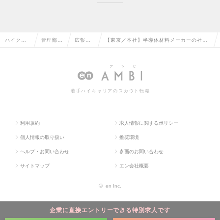
ハイクラ
管理部門
広報・I
【東京／本社】半導体材料メーカーの社外
ス求人TO
系の転職
Rの転職
広報／メディアリレーションの求人情報
P
若手ハイキャリアのスカウト転職
利用規約
求人情報に関するポリシー
個人情報の取り扱い
推奨環境
ヘルプ・お問い合わせ
参画のお問い合わせ
サイトマップ
エン会社概要
©
en Inc.
企業に直接エントリーできる特別求人です