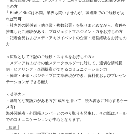
・広報経験3年以上、かつメディアに対する企画提案のご経験をお持
ちの方
└ BtoB／BtoCは不問。業界も問いませんが、製造業でのご経験があ
れば尚可
・社内外の関係者（他企業・複数部署）を取りまとめながら、案件を
推進したご経験があり、プロジェクトマネジメント力をお持ちの方
・記者会見およびメディア向けイベントの企画・運営経験をお持ちの
方
＜広報として下記のご経験・スキルをお持ちの方＞
・メディアおよびその他ステークホルダーに対して、適切な情報提
供・ヒアリング・企画提案ができるコミュニケーション力
・簡潔・正確・ポジティブに文章表現ができ、資料化およびプレゼン
テーションができる能力
＜英語力＞
・基礎的な英語力がある方(生成AIを用いて、読み書きに対応するケー
ス有)
海外関係者・外国籍メンバーとのやり取りも発生し、その際はメール
でのコミュニケーションが中心となります。
歓迎