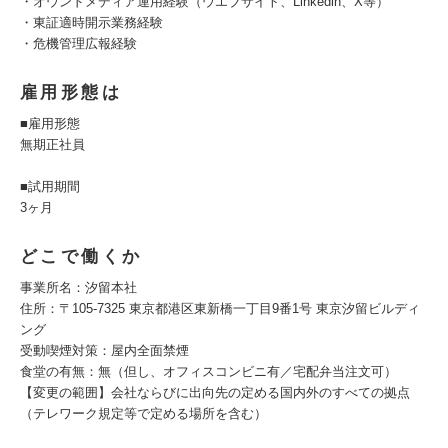
・オウンドメディア運用経験（ウエブサイト、Linkedin、X等）
・東証適時開示業務経験
・危機管理広報経験
雇用形態は
■雇用形態
無期正社員
■試用期間
3ヶ月
どこで働くか
事業所名：汐留本社
住所：〒105-7325 東京都港区東新橋一丁目9番1号 東京汐留ビルディ
ング
受動喫煙対策：屋内全面禁煙
食堂の有無：無（但し、オフィスコンビニ有／宅配弁当注文可）
【変更の範囲】会社ならびに出向先の定める国内外のすべての拠点
（テレワーク規定等で定める場所を含む）