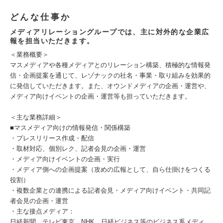
どんな仕事か
メディアリレーショングループでは、主に対外的な企業広
報を担当いただきます。
＜業務概要＞
マスメディアや各種メディアとのリレーション構築、積極的な情報発
信・企画提案を通じて、レゾナックの社名・事業・取り組みを効果的
に発信していただきます。また、オウンドメディアの企画・運営や、
メディア向けイベントの企画・運営等も担っていただきます。
＜主な業務詳細＞
■マスメディア向けの情報発信・関係構築
・プレスリリース作成・配信
・取材対応、個別レク、記者会見の企画・運営
・メディア向けイベントの企画・実行
・メディア側への企画提案（攻めの広報として、自ら仕掛けをつくる
役割）
・複数企業との連携による記者会見・メディア向けイベント・共同記
者会見の企画・運営
・主な接点メディア：
日経新聞、テレビ東京、NHK、日経ビジネス等のビジネス系メディ