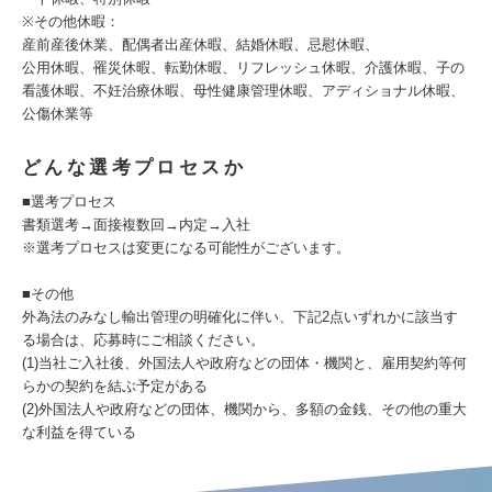
※その他休暇：
産前産後休業、配偶者出産休暇、結婚休暇、忌慰休暇、
公用休暇、罹災休暇、転勤休暇、リフレッシュ休暇、介護休暇、子の
看護休暇、不妊治療休暇、母性健康管理休暇、アディショナル休暇、
公傷休業等
どんな選考プロセスか
■選考プロセス
書類選考→面接複数回→内定→入社
※選考プロセスは変更になる可能性がございます。
■その他
外為法のみなし輸出管理の明確化に伴い、下記2点いずれかに該当す
る場合は、応募時にご相談ください。
(1)当社ご入社後、外国法人や政府などの団体・機関と、雇用契約等何
らかの契約を結ぶ予定がある
(2)外国法人や政府などの団体、機関から、多額の金銭、その他の重大
な利益を得ている