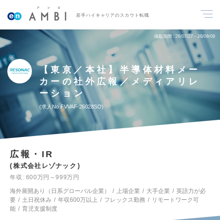
若手ハイキャリアのスカウト転職
掲載期間
26/07/27～26/08/09
【東京／本社】半導体材料メー
カーの社外広報／メディアリレ
ーション
求人No.FVVAF-26028SO
広報・IR
株式会社レゾナック
年収
600万円～999万円
海外展開あり（日系グローバル企業）
上場企業
大手企業
英語力が必
要
土日祝休み
年収600万以上
フレックス勤務
リモートワーク可
能
育児支援制度