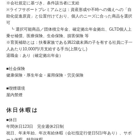
※会社規定に基づき、条件該当者に支給
※ライフサポートプレミアムとは：資産形成や不時への備えへの「自
助化促進原資」と位置付けており、個人のニーズに合った商品を選択
可
┗ 選択可能商品／団体積立年金、確定拠出年金拠出、GLTD個人上
乗せ補償、医療保険、生命保険、損害保険 等
※育英補助とは：扶養家族である満22歳未満の子を有する社員に子一
人あたり10,000円/月支給する手当(上限なし)
退職金：あり（確定拠出年金）
■社会保険
健康保険・厚生年金・雇用保険・労災保険
■喫煙環境
屋内禁煙
休日休暇は
■休日
年間休日123日 完全週休2日制
祝日、年末年始、年次有給休暇（会社指定行使日5日/年あり）、サポ
ート休暇、特別休暇