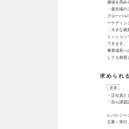
価値を高め
・最先端の
グローバル
ーケティン
・大きな裁
ミッション
できます。
事業成長へ
しても称賛
求められ
必須
・正社員と
・自ら課題
レバレジー
立案～実行