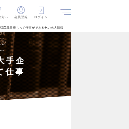
の方へ
会員登録
ログイン
豊富🎖️裁量権もって仕事ができる🔶の求人情報
大手企
って仕事