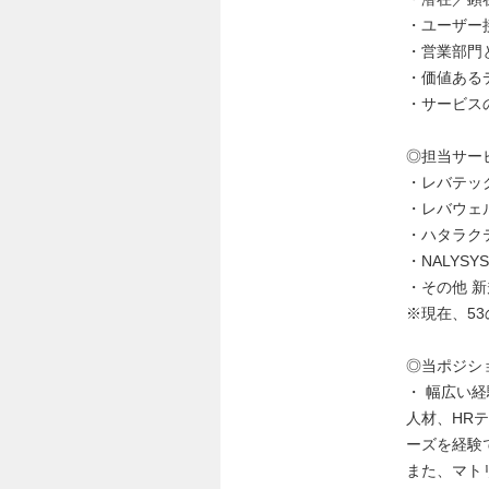
・ユーザー
・営業部門
・価値ある
・サービス
◎担当サー
・レバテッ
・レバウェ
・ハタラク
・NALYSY
・その他 
※現在、5
◎当ポジシ
・ 幅広い
人材、HR
ーズを経験
また、マト