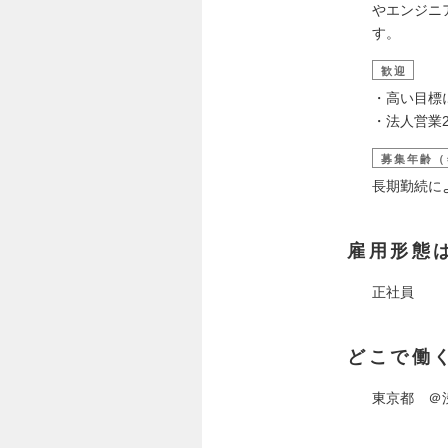
やエンジニ
す。
歓迎
・高い目標
・法人営業
募集年齢（
長期勤続に
雇用形態
正社員
どこで働
東京都 ＠