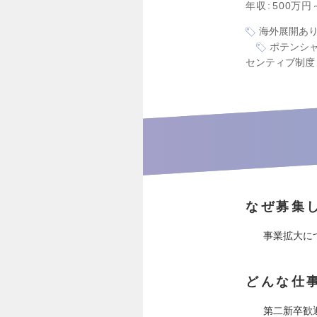
年収
500万円
海外展開あ
ポテンシ
センティブ制度
なぜ募集
事業拡大に
どんな仕
第二新卒歓