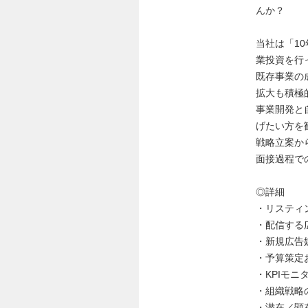
んか？
当社は「1
業投資を行
既存事業の
拡大も積極
事業開発と
げたい方を
戦略立案か
面接過程で
◎詳細
・リスティ
・配信する
・新規広告
・予算策定
・KPIモ
・組織戦略
・潜在／顕