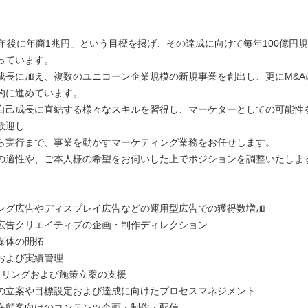
0年後に年商1兆円」という目標を掲げ、その達成に向けて毎年100億円
っています。
成長に加え、複数のユニコーン企業規模の新規事業を創出し、更にM&A
的に進めています。
自己成長に直結する様々なスキルを習得し、マーケターとしての可能性
歓迎し
ら実行まで、事業を動かすマーケティング業務をお任せします。
の適性や、ご本人様の希望をお伺いした上でポジションを調整いたしま
ング広告やディスプレイ広告などの運用型広告での獲得数増加
広告クリエイティブの企画・制作ディレクション
媒体の開拓
および実績管理
ニタリングおよび施策立案の支援
の立案や目標設定および達成に向けたプロセスマネジメント
在顧客向けのコンテンツ企画・制作・配信