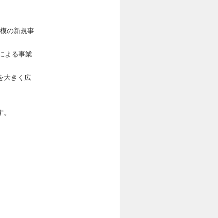
規模の新規事
による事業
を大きく広
す。