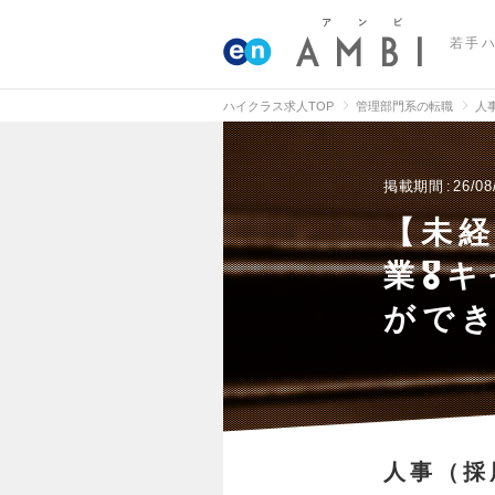
若手
ハイクラス求人TOP
管理部門系の転職
人
掲載期間
26/08
【未経
業🎖
ができ
人事（採