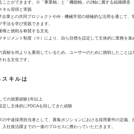
ることができます。※「事業軸」と「機能軸」の2軸に属する組織構造
スキル習得と実践
IT企業との共同プロジェクトやAI・機械学習の積極的な活用を通じて、
グ手法を学び実践できます。
量権と挑戦を称賛する文化
マネジメント制度（※）により、自ら目標を設定して主体的に業務を進
の貢献を何よりも重視しているため、ユーザーのために挑戦したことは
される文化です。
るスキルは
しての就業経験1年以上
設定し主体的にPDCAを回してきた経験
ズの中途採用担当者として、募集ポジションにおける採用要件の定義、
、入社後活躍までの一連のプロセスに携わっていただきます。