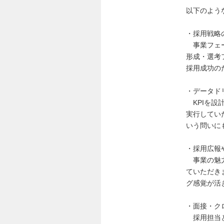
以下のよう
・採用戦略
事業フェー
形成・選考
採用成功の
・データド
KPIを設
実行してい
いう問いに
・採用広報
事業の魅力
ていただき
グ感覚が活
・面接・ク
採用担当と