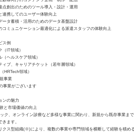
接点創出のためのツール導入・設計・運用
と連携してのユーザー体験向上
データ蓄積・活用のためのデータ基盤設計
のコミュニケーション最適化による派遣スタッフの体験向上
ビス例
ク（IT領域）
ル（ヘルスケア領域）
ティブ、キャリアチケット（若年層領域）
S（HRTech領域）
新規事業
3の事業がございます
ョンの魅力
経験と市場価値の向上
テック、オンライン診療など多様な事業に関わり、新規から既存事業ま
できます。
リクス型組織(※)により、複数の事業や専門領域を横断して経験を積め