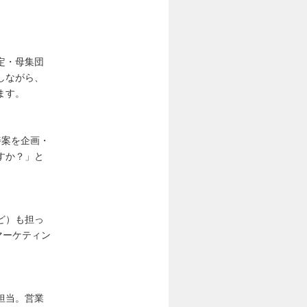
定・母集団
しながら、
ます。
善案を企画・
すか？」と
ど）も担っ
マーケティン
担当。営業