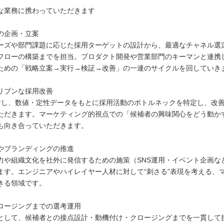
な業務に携わっていただきます
の企画・立案
ズや部門課題に応じた採用ターゲットの設計から、最適なチャネル選
フローの構築までを担当。プロダクト開発や営業部門のキーマンと連携
ための「戦略立案→実行→検証→改善」の一連のサイクルを回していき
リブンな採用改善
計し、数値・定性データをもとに採用活動のボトルネックを特定し、改
ただきます。マーケティング的視点での「候補者の興味関心をどう動か
も向き合っていただきます。
やブランディングの推進
や組織文化を社外に発信するための施策（SNS運用・イベント企画な
ます。エンジニアやハイレイヤー人材に対して“刺さる”表現を考える、
きる領域です。
ロージングまでの選考運用
して、候補者との接点設計・動機付け・クロージングまでを一貫して