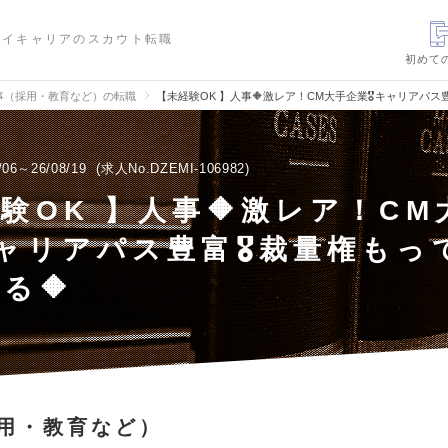
ハイキャリアのスカウト転職
初めて
事（採用・教育など）の転職
【未経験OK 】人事🔶激レア！CM大手企業🎖️キャリアパス
/06～26/08/19
求人No.DZEMI-106982
験OK 】人事🔶激レア！CM
️キャリアパス豊富🎖️裁量権も
る🔶
用・教育など）