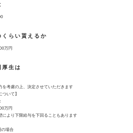
は
00
のくらい貰えるか
00万円
利厚生は
力を考慮の上、決定させていただきます
について】
：
00万円
歴により下限給与を下回ることもあります
円の場合