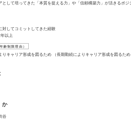
アとして培ってきた「本質を捉える力」や「信頼構築力」が活きるポジ
に対してコミットしてきた経験
2年以上
年齢制限理由）
よりキャリア形成を図るため （長期勤続によりキャリア形成を図るため
は
くか
渋谷