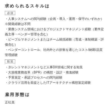
求められるスキルは
必須
・人事システムへの関与経験（企画・導入・運用・保守のいずれか）
※開発経験は不問
・業務システム領域におけるプロジェクトマネジメント経験（要件定
義主導・ベンダー管理を含む）
・ピープルマネジメントまたはチーム統括経験（育成・体制構築・評
価含む）
・ベンダーコントロール、社内外との折衝を通じたコスト/納期/品質
管理経験
歓迎
・タレントマネジメントなど人事DX領域に関する知見
・大規模業務改革（BPR）の構想・設計・推進経験
・予算策定・承認プロセスへの関与経験
・クラウド活用を前提としたITアーキテクチャ構想策定経験
雇用形態は
正社員