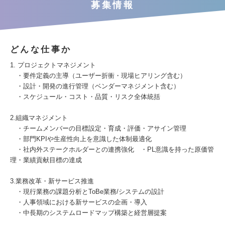
募集情報
どんな仕事か
1. プロジェクトマネジメント
・要件定義の主導（ユーザー折衝・現場ヒアリング含む）
・設計・開発の進行管理（ベンダーマネジメント含む）
・スケジュール・コスト・品質・リスク全体統括
2.組織マネジメント
・チームメンバーの目標設定・育成・評価・アサイン管理
・部門KPIや生産性向上を意識した体制最適化
・社内外ステークホルダーとの連携強化 ・PL意識を持った原価管
理・業績貢献目標の達成
3.業務改革・新サービス推進
・現行業務の課題分析とToBe業務/システムの設計
・人事領域における新サービスの企画・導入
・中長期のシステムロードマップ構築と経営層提案