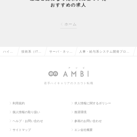
おすすめの求人
ホーム
ハイク
技術系（IT・
サーバ・ネット
人事・給与系システム開発プロジ
ラス求
Web・通信
ワークエンジニ
ェクトマネージャー※管理職【在
人TOP
系）の転職
アの転職
宅勤務可】の求人情報
若手ハイキャリアのスカウト転職
利用規約
求人情報に関するポリシー
個人情報の取り扱い
推奨環境
ヘルプ・お問い合わせ
参画のお問い合わせ
サイトマップ
エン会社概要