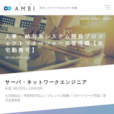
若手ハイキャリアのスカウト転職
掲載期間
26/08/07～26/08/20
人事・給与系システム開発プロジ
ェクトマネージャー※管理職【在
宅勤務可】
求人No.WTH-s001
サーバ・ネットワークエンジニア
年収
800万円～1049万円
土日祝休み
年収600万以上
フレックス勤務
リモートワーク可能
育
児支援制度