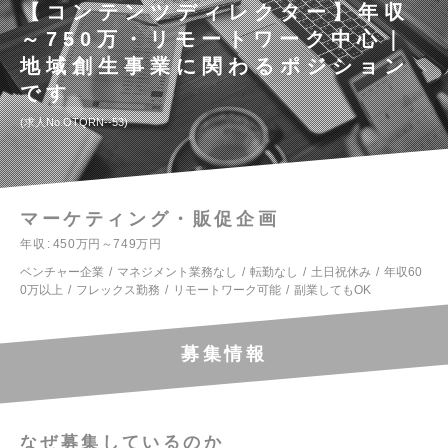
【コンテンツディレクター】年収
～750万・リモートワーク中心｜
地域創生事業に関わるポジション
です
求人No.OTQRN--53
マーケティング・販促企画
年収
450万円～749万円
ベンチャー企業
マネジメント業務なし
転勤なし
土日祝休み
年収60
0万以上
フレックス勤務
リモートワーク可能
副業してもOK
募集情報
なぜ募集しているのか