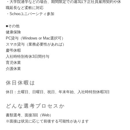
・大学院通学などの場合、期間限定での週3以下正社員雇用契約や休
職延長など柔軟に対応
・Schooユニバーシティ参加
■その他
健康保険
PC貸与（Windows or Mac選択可）
スマホ貸与（業務必要性があれば）
慶弔休暇
入社時特別有休3日間付与
育児休業
介護休業
休日休暇は
休日：土曜日、日曜日、祝日、年末年始、入社時特別休暇3日
どんな選考プロセスか
書類選考、面接3回（Web）
※面接は状況に応じて前後する可能性があります