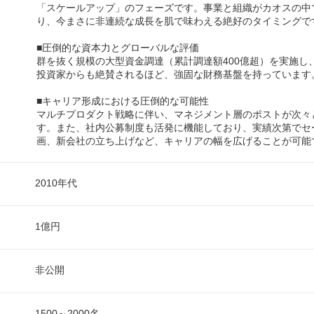
「スケールアップ」のフェーズです。事業と組織がカオスの中
り、今まさに非連続な成長を肌で味わえる絶好のタイミングで
■圧倒的な資本力とグローバルな評価
群を抜く規模の大型資金調達（累計調達額400億超）を実施し
投資家からも絶賛されるほど、強固な財務基盤を持っています
■キャリア形成における圧倒的な可能性
マルチプロダクト戦略に伴い、マネジメント層のポストが次々
す。また、社内公募制度も活発に機能しており、実績次第でセ
画、新会社の立ち上げなど、キャリアの幅を広げることが可能
2010年代
1億円
非公開
1500～2000名