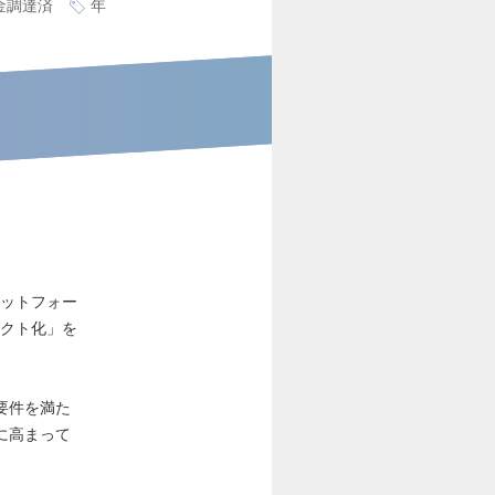
金調達済
年
ラットフォー
ダクト化」を
要件を満た
に高まって