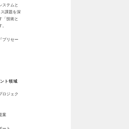
システムと
ネス課題を深
す「技術と
す。
『プリセー
ント領域
プロジェク
提案
ポート