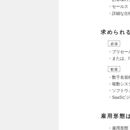
・セールス
・詳細な仕
求められ
必須
・プリセー
・または、
歓迎
・数千名規
・複数シス
・ソフトウ
・SaaS
雇用形態
・雇用形態