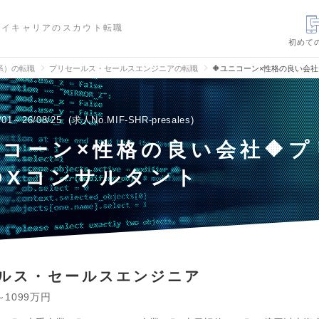
ハイキャリアのスカウト転職
初めて
信系）の転職
プリセールス・セールスエンジニアの転職
🔶ユニコーン×性格の良い会社
/01～26/08/25
求人No.MIF-SHR-presales
ニコーン×性格の良い会社🔶
DXコンサルタント
ルス・セールスエンジニア
～1099万円