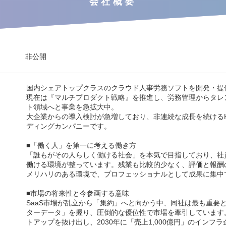
会社概要
非公開
国内シェアトップクラスのクラウド人事労務ソフトを開発・提
現在は『マルチプロダクト戦略』を推進し、労務管理からタレ
ト領域へと事業を急拡大中。
大企業からの導入検討が急増しており、非連続な成長を続ける
ディングカンパニーです。
■「働く人」を第一に考える働き方
「誰もがその人らしく働ける社会」を本気で目指しており、社
働ける環境が整っています。残業も比較的少なく、評価と報酬
メリハリのある環境で、プロフェッショナルとして成果に集中
■市場の将来性と今参画する意味
SaaS市場が乱立から「集約」へと向かう中、同社は最も重要
ターデータ」を握り、圧倒的な優位性で市場を牽引しています
トアップを抜け出し、2030年に「売上1,000億円」のインフ