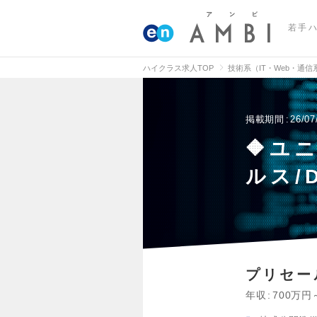
若手
ハイクラス求人TOP
技術系（IT・Web・通
掲載期間
26/07
🔶ユ
ルス/
プリセー
年収
700万円