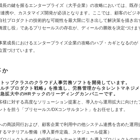
成長の鍵を握るエンタープライズ（大手企業）の攻略においては、既存
PI連携や、カスタマイズ開発が必須となります。ここでは、顧客のビジ
自社プロダクトの技術的な可能性を最大限に引き出して解決策を描き出
橋渡し役」であるプリセールスの存在が、ディールの勝敗を決定づけま
事業成長におけるエンタープライズ企業の攻略のハブ・カギとなるのが
位置づけています。
事か
アトップクラスのクラウド人事労務ソフトを開発しています。
マルチプロダクト戦略』を推進し、労務管理からタレントマネジメ
急拡大中のHRテックのリーディングカンパニーです。
客様に対する高度なソリューション提案と、導入から運用拡大に向けた
ントを担う「プリセールス/DXコンサルタント」をお任せします。
への商談同行および、顧客企業で利用中の他システム連携を含めた運用
するマテリアル整備（導入要件定義、スケジュール提案）
プロジェクトチームや外部パートナーと連携した導入プロジェクトのサ