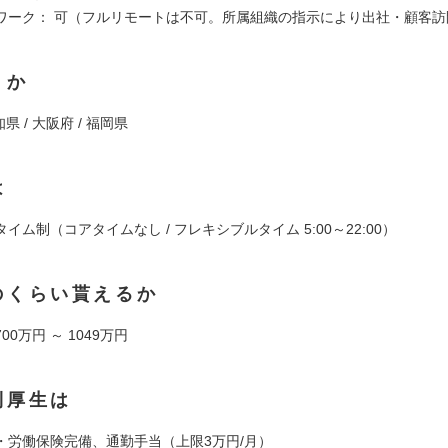
ワーク： 可（フルリモートは不可。所属組織の指示により出社・顧客訪
くか
知県 / 大阪府 / 福岡県
は
イム制（コアタイムなし / フレキシブルタイム 5:00～22:00）
のくらい貰えるか
0万円 ～ 1049万円
利厚生は
・労働保険完備、通勤手当（上限3万円/月）