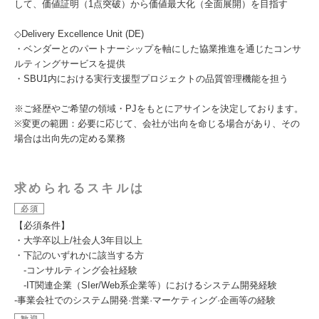
して、価値証明（1点突破）から価値最大化（全面展開）を目指す
◇Delivery Excellence Unit (DE)
・ベンダーとのパートナーシップを軸にした協業推進を通じたコンサ
ルティングサービスを提供
・SBU1内における実行支援型プロジェクトの品質管理機能を担う
※ご経歴やご希望の領域・PJをもとにアサインを決定しております。
※変更の範囲：必要に応じて、会社が出向を命じる場合があり、その
場合は出向先の定める業務
求められるスキルは
必須
【必須条件】
・大学卒以上/社会人3年目以上
・下記のいずれかに該当する方
-コンサルティング会社経験
-IT関連企業（SIer/Web系企業等）におけるシステム開発経験
-事業会社でのシステム開発·営業·マーケティング·企画等の経験