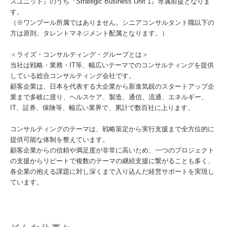
スユニット』のうち『Strategic Business Unit 1』専属前提となりま
す。
（※ワンプール所属ではありません。シニアコンサルタント職以下の
方は原則、タレントマネジメント配属となります。）
＜ライズ・コンサルティング・グループとは＞
当社は戦略・業務・IT等、幅広いテーマでのコンサルティングを提供
している総合コンサルティング会社です。
顧客企業は、日本を代表する大企業から新進気鋭のスタートアップ企
業まで多岐に渡り、ヘルスケア、製造、通信、流通、エネルギー、
IT、証券、保険等、幅広い業界で、累計で数百社に上ります。
コンサルティングのテーマは、戦略策定から実行支援まで全方位的に
提供可能な体制を整えています。
顧客企業からの信頼や満足度が非常に高いため、一つのプロジェクト
の支援からリピートで複数のテーマの継続支援に繋がることも多く、
各企業の抱える課題に対し深くまで入り込んだ経営サポートを実現し
ています。