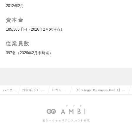
2012年2月
資本金
185,385千円（2026年2月末時点）
従業員数
397名（2026年2月末時点）
ハイクラ
技術系（IT・W
ITコンサ
【Strategic Business Unit 1】ビ
ス求人T
eb・通信系）
ルタント
ジネスコンサルタント（業務/IT）
OP
の転職
の転職
の求人情報
若手ハイキャリアのスカウト転職