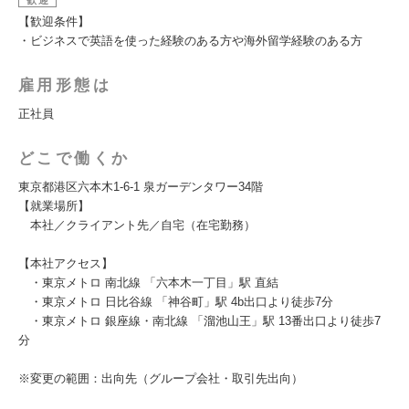
歓迎
【歓迎条件】
・ビジネスで英語を使った経験のある方や海外留学経験のある方
雇用形態は
正社員
どこで働くか
東京都港区六本木1-6-1 泉ガーデンタワー34階
【就業場所】
本社／クライアント先／自宅（在宅勤務）
【本社アクセス】
・東京メトロ 南北線 「六本木一丁目」駅 直結
・東京メトロ 日比谷線 「神谷町」駅 4b出口より徒歩7分
・東京メトロ 銀座線・南北線 「溜池山王」駅 13番出口より徒歩7
分
※変更の範囲：出向先（グループ会社・取引先出向）