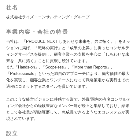
社名
株式会社ライズ・コンサルティング・グループ
事業内容・会社の特長
当社は、「PRODUCE NEXT しあわせな未来を、共に拓く。」をミッ
ションに掲げ、「戦略の実行」と「成果の上昇」に拘ったコンサルテ
ィングサービスを提供し、顧客企業への支援を中心に「しあわせな未
来を、共に拓く」ことに貢献し続けています。
また「Hands-on」, 「Scopeless」, 「More than Reports」,
「Professionals」といった独自のアプローチにより、顧客価値の最大
化を実現し、顧客企業とワンチームになって戦略策定から実行までの
過程にコミットするスタイルを貫いています。
このような経営ビジョンに共感する形で、外資/国内の有名コンサルテ
ィング会社からの経験豊富なメンバー達が続々と集結しており、結果
として各社員が切磋琢磨して、急成長できるようなエコシステムが実
現されています。
設立