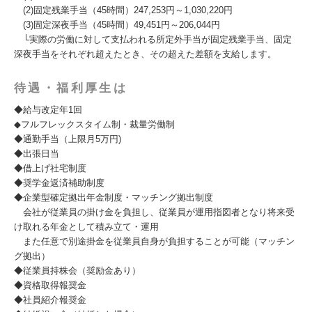
(2)固定残業手当（45時間）247,253円～1,030,220円
(3)固定深夜手当（45時間）49,451円～206,044円
└実際の労働に対して支払われる所定外手当が固定残業手当、固定
深夜手当をそれぞれ超えたとき、その超えた差額を支給します。
待遇・福利厚生は
◆給与改定年1回
◆フルフレックスタイム制・裁量労働制
◆通勤手当（上限月5万円)
◆出張日当
◆借上げ社宅制度
◆奨学金返済補助制度
◆企業型確定拠出年金制度・マッチング拠出制度
会社が従業員の掛け金を負担し、従業員が運用指図者となり将来受
け取れる年金として積み立て・運用
また任意で別途掛金を従業員自身が負担することが可能（マッチン
グ拠出）
◆従業員持株会（奨励金あり）
◆資格取得報奨金
◆社員紹介報奨金