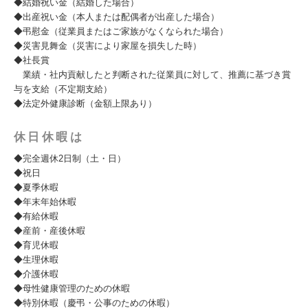
◆結婚祝い金（結婚した場合）
◆出産祝い金（本人または配偶者が出産した場合）
◆弔慰金（従業員またはご家族がなくなられた場合）
◆災害見舞金（災害により家屋を損失した時）
◆社長賞
業績・社内貢献したと判断された従業員に対して、推薦に基づき賞
与を支給（不定期支給）
◆法定外健康診断（金額上限あり）
休日休暇は
◆完全週休2日制（土・日）
◆祝日
◆夏季休暇
◆年末年始休暇
◆有給休暇
◆産前・産後休暇
◆育児休暇
◆生理休暇
◆介護休暇
◆母性健康管理のための休暇
◆特別休暇（慶弔・公事のための休暇）