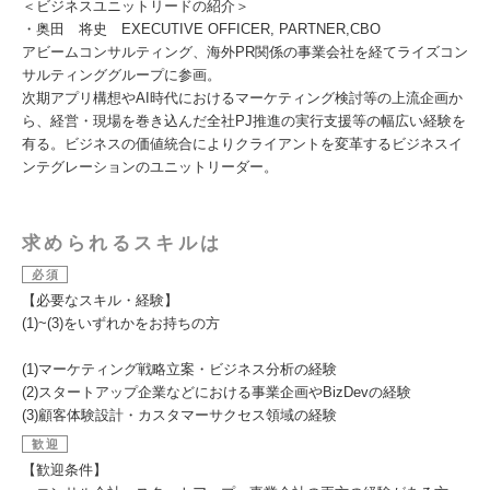
＜ビジネスユニットリードの紹介＞
・奥田 将史 EXECUTIVE OFFICER, PARTNER,CBO
アビームコンサルティング、海外PR関係の事業会社を経てライズコン
サルティンググループに参画。
次期アプリ構想やAI時代におけるマーケティング検討等の上流企画か
ら、経営・現場を巻き込んだ全社PJ推進の実行支援等の幅広い経験を
有る。ビジネスの価値統合によりクライアントを変革するビジネスイ
ンテグレーションのユニットリーダー。
求められるスキルは
必須
【必要なスキル・経験】
(1)~(3)をいずれかをお持ちの方
(1)マーケティング戦略立案・ビジネス分析の経験
(2)スタートアップ企業などにおける事業企画やBizDevの経験
(3)顧客体験設計・カスタマーサクセス領域の経験
歓迎
【歓迎条件】