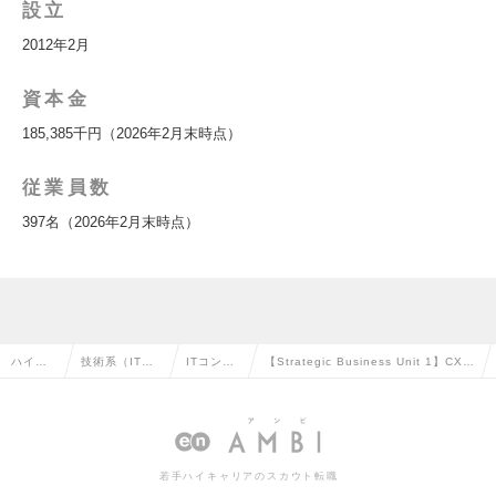
設立
2012年2月
資本金
185,385千円（2026年2月末時点）
従業員数
397名（2026年2月末時点）
ハイク
技術系（IT・
ITコンサ
【Strategic Business Unit 1】CX・
ラス求
Web・通信
ルタント
事業企画支援領域/ビジネスコンサル
人TOP
系）の転職
の転職
タントの求人情報
若手ハイキャリアのスカウト転職