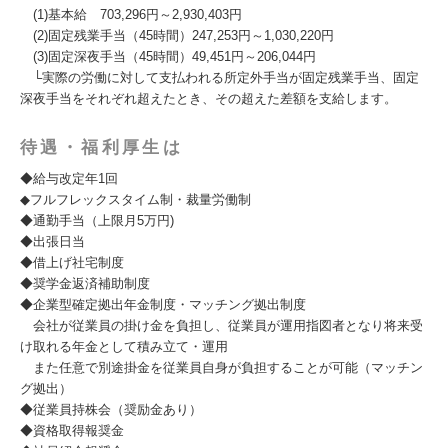
(1)基本給 703,296円～2,930,403円
(2)固定残業手当（45時間）247,253円～1,030,220円
(3)固定深夜手当（45時間）49,451円～206,044円
└実際の労働に対して支払われる所定外手当が固定残業手当、固定
深夜手当をそれぞれ超えたとき、その超えた差額を支給します。
待遇・福利厚生は
◆給与改定年1回
◆フルフレックスタイム制・裁量労働制
◆通勤手当（上限月5万円)
◆出張日当
◆借上げ社宅制度
◆奨学金返済補助制度
◆企業型確定拠出年金制度・マッチング拠出制度
会社が従業員の掛け金を負担し、従業員が運用指図者となり将来受
け取れる年金として積み立て・運用
また任意で別途掛金を従業員自身が負担することが可能（マッチン
グ拠出）
◆従業員持株会（奨励金あり）
◆資格取得報奨金