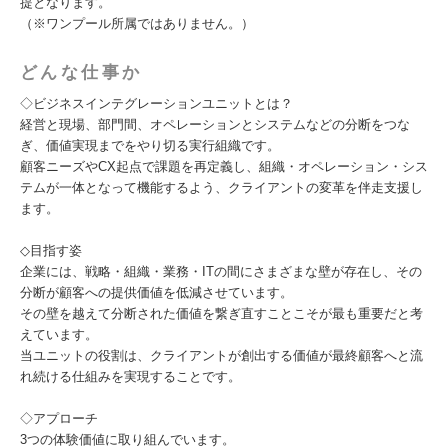
提となります。
（※ワンプール所属ではありません。）
どんな仕事か
◇ビジネスインテグレーションユニットとは？
経営と現場、部門間、オペレーションとシステムなどの分断をつな
ぎ、価値実現までをやり切る実行組織です。
顧客ニーズやCX起点で課題を再定義し、組織・オペレーション・シス
テムが一体となって機能するよう、クライアントの変革を伴走支援し
ます。
◇目指す姿
企業には、戦略・組織・業務・ITの間にさまざまな壁が存在し、その
分断が顧客への提供価値を低減させています。
その壁を越えて分断された価値を繋ぎ直すことこそが最も重要だと考
えています。
当ユニットの役割は、クライアントが創出する価値が最終顧客へと流
れ続ける仕組みを実現することです。
◇アプローチ
3つの体験価値に取り組んでいます。