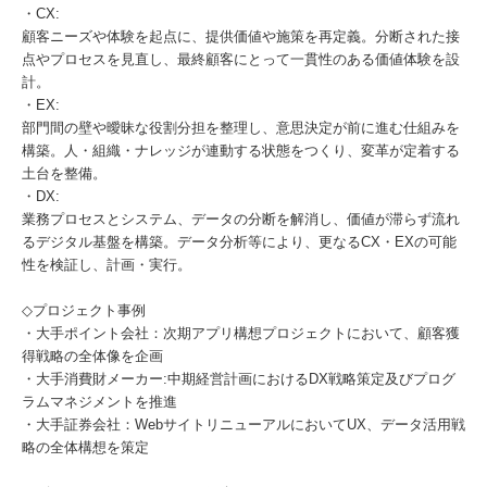
・CX:
顧客ニーズや体験を起点に、提供価値や施策を再定義。分断された接
点やプロセスを見直し、最終顧客にとって一貫性のある価値体験を設
計。
・EX:
部門間の壁や曖昧な役割分担を整理し、意思決定が前に進む仕組みを
構築。人・組織・ナレッジが連動する状態をつくり、変革が定着する
土台を整備。
・DX:
業務プロセスとシステム、データの分断を解消し、価値が滞らず流れ
るデジタル基盤を構築。データ分析等により、更なるCX・EXの可能
性を検証し、計画・実行。
◇プロジェクト事例
・大手ポイント会社：次期アプリ構想プロジェクトにおいて、顧客獲
得戦略の全体像を企画
・大手消費財メーカー:中期経営計画におけるDX戦略策定及びプログ
ラムマネジメントを推進
・大手証券会社：WebサイトリニューアルにおいてUX、データ活用戦
略の全体構想を策定