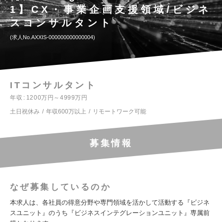
1】CX・事業企画支援領域/ビジネ
スコンサルタント
求人No.AXXIS-000000000000004
ITコンサルタント
年収
1200万円～4999万円
土日祝休み
年収600万以上
リモートワーク可能
募集情報
なぜ募集しているのか
本求人は、各社員の得意分野や専門領域を活かして活動する『ビジネ
スユニット』のうち『ビジネスインテグレーションユニット』専属前