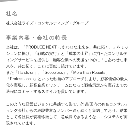
社名
株式会社ライズ・コンサルティング・グループ
事業内容・会社の特長
当社は、「PRODUCE NEXT しあわせな未来を、共に拓く。」をミッ
ションに掲げ、「戦略の実行」と「成果の上昇」に拘ったコンサルテ
ィングサービスを提供し、顧客企業への支援を中心に「しあわせな未
来を、共に拓く」ことに貢献し続けています。
また「Hands-on」, 「Scopeless」, 「More than Reports」,
「Professionals」といった独自のアプローチにより、顧客価値の最大
化を実現し、顧客企業とワンチームになって戦略策定から実行までの
過程にコミットするスタイルを貫いています。
このような経営ビジョンに共感する形で、外資/国内の有名コンサルテ
ィング会社からの経験豊富なメンバー達が続々と集結しており、結果
として各社員が切磋琢磨して、急成長できるようなエコシステムが実
現されています。