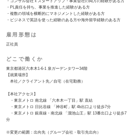
・コンサル会社ｘスタートアップ・事業会社の両方の経験がある方
・PL責任を持ち、事業を推進した経験がある方
・複数の領域を横断的にマネジメントした経験がある方
・ビジネスで英語を使った経験のある方や海外留学経験のある方
雇用形態は
正社員
どこで働くか
東京都港区六本木1-6-1 泉ガーデンタワー34階
【就業場所】
本社／クライアント先／自宅（在宅勤務）
【本社アクセス】
・東京メトロ 南北線 「六本木一丁目」駅 直結
・東京メトロ 日比谷線 「神谷町」駅 4b出口より徒歩7分
・東京メトロ 銀座線・南北線 「溜池山王」駅 13番出口より徒歩7
分
※変更の範囲：出向先（グループ会社・取引先出向）