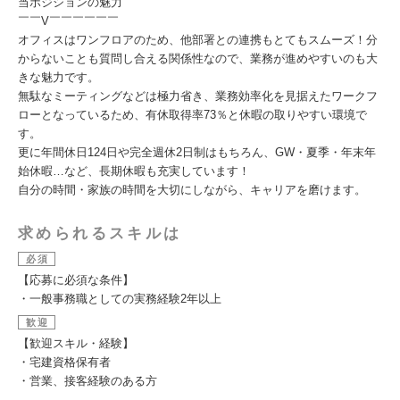
当ポジションの魅力
￣￣V￣￣￣￣￣￣
オフィスはワンフロアのため、他部署との連携もとてもスムーズ！分
からないことも質問し合える関係性なので、業務が進めやすいのも大
きな魅力です。
無駄なミーティングなどは極力省き、業務効率化を見据えたワークフ
ローとなっているため、有休取得率73％と休暇の取りやすい環境で
す。
更に年間休日124日や完全週休2日制はもちろん、GW・夏季・年末年
始休暇…など、長期休暇も充実しています！
自分の時間・家族の時間を大切にしながら、キャリアを磨けます。
求められるスキルは
必須
【応募に必須な条件】
・一般事務職としての実務経験2年以上
歓迎
【歓迎スキル・経験】
・宅建資格保有者
・営業、接客経験のある方