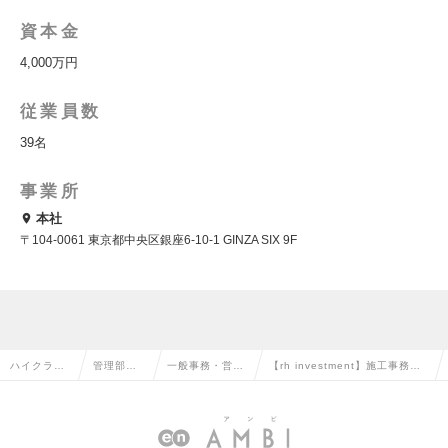
資本金
4,000万円
従業員数
39名
事業所
本社
〒104-0061 東京都中央区銀座6-10-1 GINZA SIX 9F
ハイクラス
管理部門
一般事務・営業
【rh investment】施工事務
求人TOP
系の転職
事務の転職
（東京本社）の求人情報