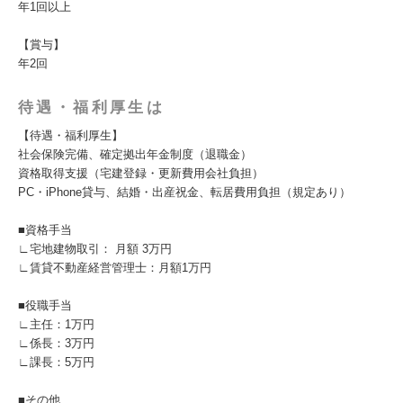
年1回以上
【賞与】
年2回
待遇・福利厚生は
【待遇・福利厚生】
社会保険完備、確定拠出年金制度（退職金）
資格取得支援（宅建登録・更新費用会社負担）
PC・iPhone貸与、結婚・出産祝金、転居費用負担（規定あり）
■資格手当
∟宅地建物取引： 月額 3万円
∟賃貸不動産経営管理士：月額1万円
■役職手当
∟主任：1万円
∟係長：3万円
∟課長：5万円
■その他