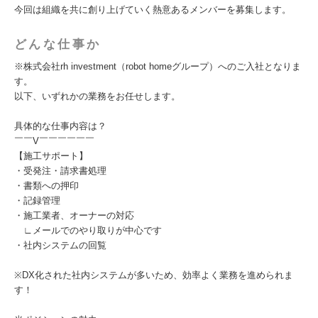
今回は組織を共に創り上げていく熱意あるメンバーを募集します。
どんな仕事か
※株式会社rh investment（robot homeグループ）へのご入社となりま
す。
以下、いずれかの業務をお任せします。
具体的な仕事内容は？
￣￣V￣￣￣￣￣￣
【施工サポート】
・受発注・請求書処理
・書類への押印
・記録管理
・施工業者、オーナーの対応
∟メールでのやり取りが中心です
・社内システムの回覧
※DX化された社内システムが多いため、効率よく業務を進められま
す！