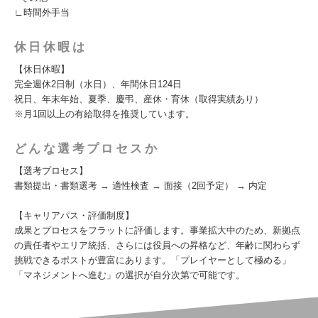
∟時間外手当
休日休暇は
【休日休暇】
完全週休2日制（水日）、年間休日124日
祝日、年末年始、夏季、慶弔、産休・育休（取得実績あり）
※月1回以上の有給取得を推奨しています。
どんな選考プロセスか
【選考プロセス】
書類提出・書類選考 → 適性検査 → 面接（2回予定） → 内定
【キャリアパス・評価制度】
成果とプロセスをフラットに評価します。事業拡大中のため、新拠点
の責任者やエリア統括、さらには役員への昇格など、年齢に関わらず
挑戦できるポストが豊富にあります。「プレイヤーとして極める」
「マネジメントへ進む」の選択が自分次第で可能です。