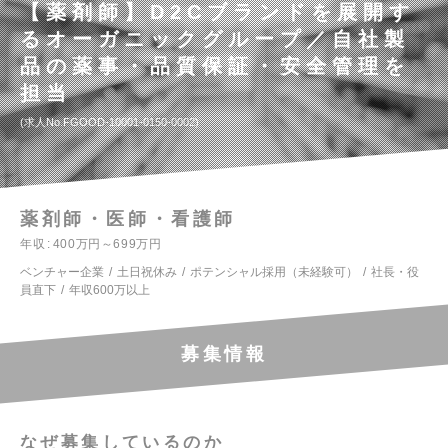
【薬剤師】D2Cブランドを展開す
るオーガニックグループ／自社製
品の薬事・品質保証・安全管理を
担当
求人No.FGOOD-10001-0150-0002
薬剤師・医師・看護師
年収
400万円～699万円
ベンチャー企業
土日祝休み
ポテンシャル採用（未経験可）
社長・役
員直下
年収600万以上
募集情報
なぜ募集しているのか