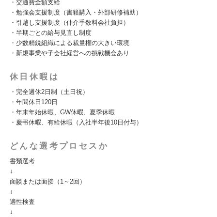
・交通費全額支給
・勉強会支援制度（書籍購入・外部研修補助）
・引越し支援制度（仲介手数料会社負担）
・半期ごとの給与見直し制度
・少数精鋭組織による裁量権の大きい環境
・新規事業や子会社経営への挑戦機会あり
休日休暇は
・完全週休2日制（土日祝）
・年間休日120日
・年末年始休暇、GW休暇、夏季休暇
・慶弔休暇、有給休暇（入社半年後10日付与）
どんな選考プロセスか
書類選考
↓
面談または面接（1～2回）
↓
適性検査
↓