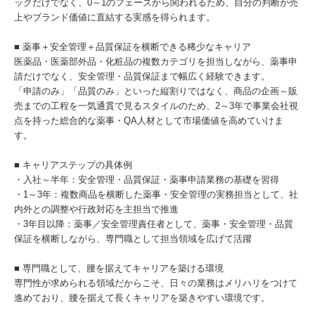
ックだけでなく、0～1のフェーズから関われるため、自分の判断が売
上やブランド価値に直結する実感を得られます。
■ 薬事＋安全管理＋品質保証を横断できる稀少なキャリア
医薬品・医薬部外品・化粧品の複数カテゴリを担当しながら、薬事申
請だけでなく、安全管理・品質保証まで幅広く経験できます。
「申請のみ」「品質のみ」といった縦割りではなく、商品の企画～販
売までの工程を一気通貫で見るスタイルのため、2～3年で事業会社視
点を持った総合的な薬事・QA人材として市場価値を高めていけま
す。
■ キャリアステップの具体例
・入社～半年：安全管理・品質保証・薬事申請業務の基礎を習得
・1～3年：複数商品を横断した薬事・安全管理の実務担当として、社
内外との調整や行政対応を主担当で推進
・3年目以降：薬事／安全管理責任者として、薬事・安全管理・品質
保証を横断しながら、専門職として担当領域を広げて活躍
■ 専門職として、腰を据えてキャリアを築ける環境
専門性が求められる領域だからこそ、日々の業務はメリハリをつけて
進めており、腰を据えて長くキャリアを築きやすい環境です。