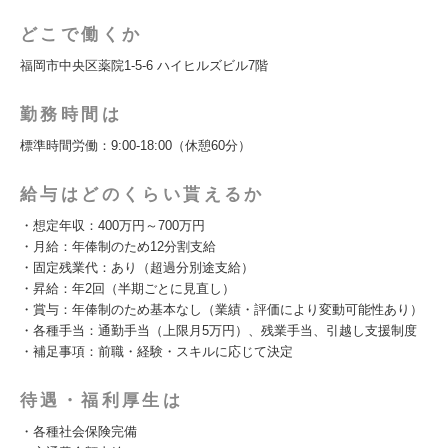
どこで働くか
福岡市中央区薬院1-5-6 ハイヒルズビル7階
勤務時間は
標準時間労働：9:00-18:00（休憩60分）
給与はどのくらい貰えるか
・想定年収：400万円～700万円
・月給：年俸制のため12分割支給
・固定残業代：あり（超過分別途支給）
・昇給：年2回（半期ごとに見直し）
・賞与：年俸制のため基本なし（業績・評価により変動可能性あり）
・各種手当：通勤手当（上限月5万円）、残業手当、引越し支援制度
・補足事項：前職・経験・スキルに応じて決定
待遇・福利厚生は
・各種社会保険完備