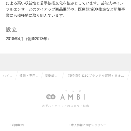
による高い収益性と若手抜擢文化を強みとしています。芸能人やイン
フルエンサーとのタイアップ商品展開や、医療領域DX推進など新規事
業にも積極的に取り組んでいます。
設立
2018年4月（創業2013年）
ハイク
技術・専門職
薬剤師・
【薬剤師】D2Cブランドを展開するオー
ラス求
系（メディカ
医師・看
ガニックグループ／自社製品の薬事・品
人TOP
ル）の転職
護師の転
質保証・安全管理を担当の求人情報
職
若手ハイキャリアのスカウト転職
利用規約
求人情報に関するポリシー