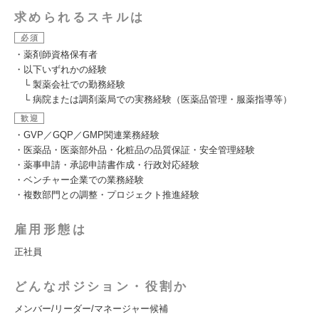
求められるスキルは
必須
・薬剤師資格保有者
・以下いずれかの経験
└ 製薬会社での勤務経験
└ 病院または調剤薬局での実務経験（医薬品管理・服薬指導等）
歓迎
・GVP／GQP／GMP関連業務経験
・医薬品・医薬部外品・化粧品の品質保証・安全管理経験
・薬事申請・承認申請書作成・行政対応経験
・ベンチャー企業での業務経験
・複数部門との調整・プロジェクト推進経験
雇用形態は
正社員
どんなポジション・役割か
メンバー/リーダー/マネージャー候補