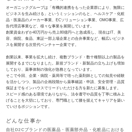
オーガニックグループは「有機的連携をもった企業群により、無限に
ビジネスを生み続ける」というミッションのもと、ヘルスケア・化粧
品・医薬品のメーカー事業、ECソリューション事業、OMO事業、広
告代理店事業など、様々な事業を展開しています。
創業資金わずか40万円から売上80億円へと急成長し、現在はIT、美
容、病院、食品、東証一部上場企業との合弁事業など、幅広いビジネ
スを展開する次世代ベンチャー企業です。
創業以来、事業を拡大し続け、複数ブランド・数十種類以上の製品を
展開するまでになりました。新規ブランド・新製品の立ち上げも増加
しており、薬事体制の強化が急務となっています。
そこで今回、企業・病院・薬局等で培った薬剤師としての知見や経験
を活かしつつ、製品の企画段階から薬事確認・申請、安全管理・品質
保証までをインハウスでリードいただける方を新たに募集します。
スピード感のある環境でありながら、法令遵守や品質を丁寧に積み上
げることを大切にしており、専門職として腰を据えてキャリアを築い
ていけるポジションです。
どんな仕事か
自社D2Cブランドの医薬品・医薬部外品・化粧品における