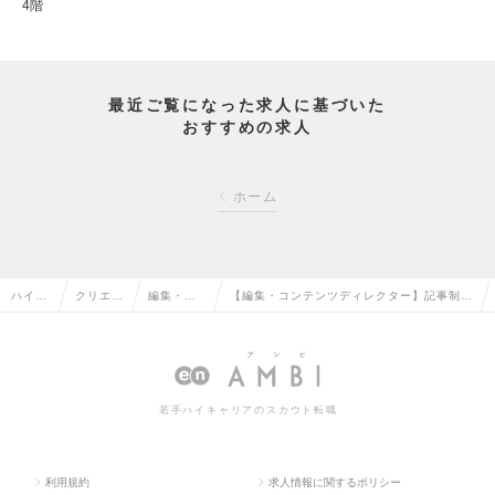
4階
最近ご覧になった求人に基づいた
おすすめの求人
ホーム
ハイク
クリエイ
編集・コ
【編集・コンテンツディレクター】記事制作
ラス求
ティブ系
ピーライ
から戦略提案まで携われる環境｜週2日リモ
人TOP
の転職
ターの転
ート・時差出勤OK！の求人情報
職
若手ハイキャリアのスカウト転職
利用規約
求人情報に関するポリシー