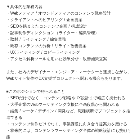
▼具体的な業務内容
・Webメディア / オウンドメディアのコンテンツ戦略設計
・クライアントへのヒアリング / 企画提案
・SEOを踏まえたコンテンツ企画 / 構成設計
・記事制作ディレクション（ライター・編集管理）
・取材 / ライティング / 編集業務
・既存コンテンツの分析 / リライト改善提案
・UXライティング / コピーライティング
・アクセス解析ツールを用いた効果分析・改善施策立案
また、社内のデザイナー・エンジニア・マーケターと連携しながら、
Webサイト制作やDX支援プロジェクトへ関わる機会もあります。
■このポジションで得られること
・SEOだけでなく、コンテンツ戦略やUX設計まで幅広く携われる
・大手企業のWebマーケティング支援に企画段階から関われる
・編集 / マーケ / デザイン / 開発など、職種横断でプロジェクトを推
進できる
・コンテンツ制作だけでなく、事業課題に向き合う提案力を磨ける
・将来的には、コンテンツマーケティング全体の戦略設計にも挑戦可
能