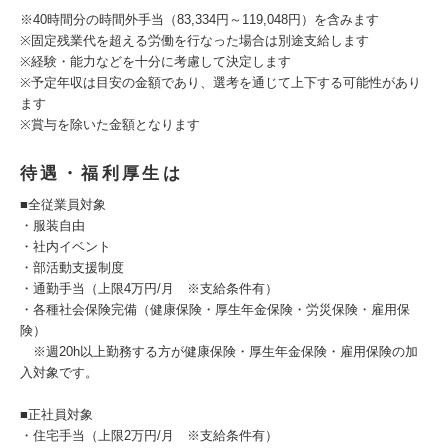
※40時間分の時間外手当（83,334円～119,048円）を含みます
※固定残業代を超える労働を行なった場合は別途支給します
※経験・能力などを十分に考慮して決定します
※予定年収は目安の金額であり、選考を通じて上下する可能性があり
ます
※賞与を除いた金額となります
待遇・福利厚生は
■全従業員対象
・服装自由
・社内イベント
・部活動支援制度
・通勤手当（上限4万円/月 ※支給条件有）
・各種社会保険完備（健康保険・厚生年金保険・労災保険・雇用保
険）
※週20h以上勤務する方が健康保険・厚生年金保険・雇用保険の加
入対象です。
■正社員対象
・住宅手当（上限2万円/月 ※支給条件有）