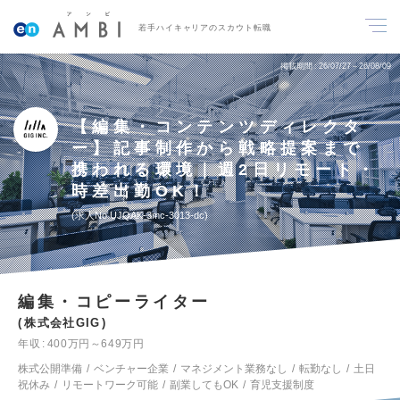
若手ハイキャリアのスカウト転職
掲載期間
26/07/27～26/08/09
【編集・コンテンツディレクタ
ー】記事制作から戦略提案まで
携われる環境｜週2日リモート・
時差出勤OK！
求人No.UJQAK-3mc-3013-dc
編集・コピーライター
株式会社GIG
年収
400万円～649万円
株式公開準備
ベンチャー企業
マネジメント業務なし
転勤なし
土日
祝休み
リモートワーク可能
副業してもOK
育児支援制度