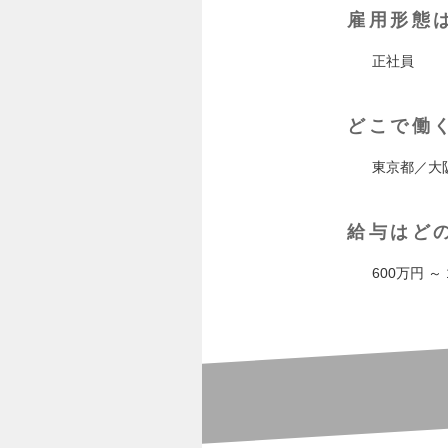
雇用形態
正社員
どこで働
東京都／大
給与はど
600万円 ～