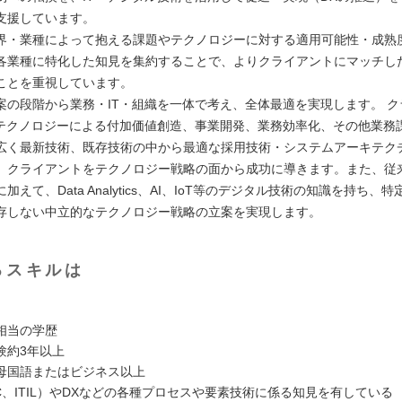
支援しています。
界・業種によって抱える課題やテクノロジーに対する適用可能性・成熟
各業種に特化した知見を集約することで、よりクライアントにマッチし
ことを重視しています。
案の段階から業務・IT・組織を一体で考え、全体最適を実現します。 ク
Tテクノロジーによる付加価値創造、事業開発、業務効率化、その他業務
広く最新技術、既存技術の中から最適な採用技術・システムアーキテク
、クライアントをテクノロジー戦略の面から成功に導きます。また、従
加えて、Data Analytics、AI、IoT等のデジタル技術の知識を持ち、
存しない中立的なテクノロジー戦略の立案を実現します。
るスキルは
相当の学歴
験約3年以上
母国語またはビジネス以上
LC、ITIL）やDXなどの各種プロセスや要素技術に係る知見を有している