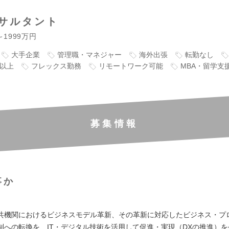
サルタント
～1999万円
大手企業
管理職・マネジャー
海外出張
転勤なし
万以上
フレックス勤務
リモートワーク可能
MBA・留学支
募集情報
事か
】
共機関におけるビジネスモデル革新、その革新に対応したビジネス・プ
制への転換を、IT・デジタル技術を活用して促進・実現（DXの推進）