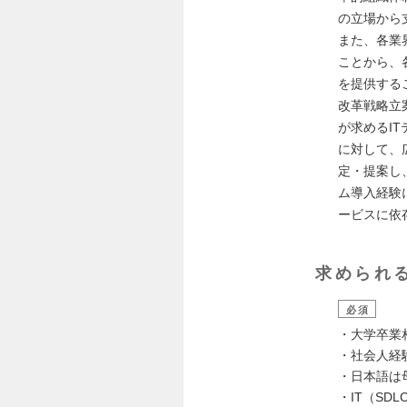
の立場から
また、各業
ことから、
を提供する
改革戦略立
が求めるI
に対して、
定・提案し
ム導入経験に
ービスに依
求められ
必須
・大学卒業
・社会人経
・日本語は
・IT（SD