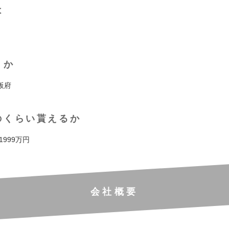
は
くか
阪府
のくらい貰えるか
 1999万円
会社概要