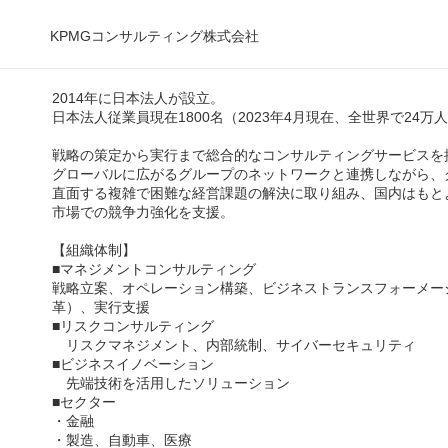
KPMGコンサルティング株式会社
2014年に日本法人が設立。
日本法人従業員現在1800名（2023年4月現在、全世界で24万
戦略の策定から実行まで総合的なコンサルティングサービスを
グローバルに広がるグループのネットワークと連携しながら、
直面する複雑で困難な経営課題の解決に取り組み、国内はもと
市場での競争力強化を支援。
【組織体制】
■マネジメントコンサルティング
戦略立案、オペレーション構築、ビジネストランスフォーメー
革）、実行支援
■リスクコンサルティング
リスクマネジメント、内部統制、サイバーセキュリティ
■ビジネスイノベーション
先端技術を活用したソリューション
■セクター
・金融
・製造、自動車、医療