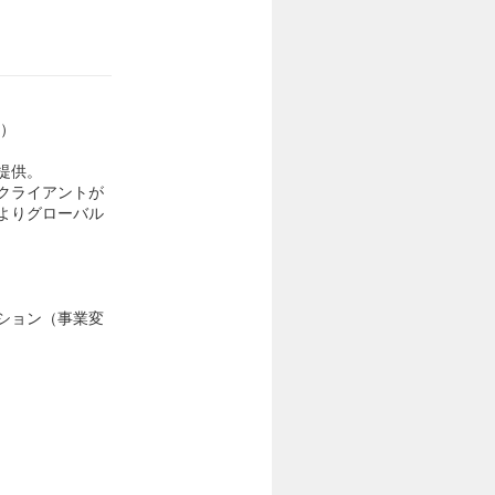
人）
提供。
クライアントが
よりグローバル
ション（事業変