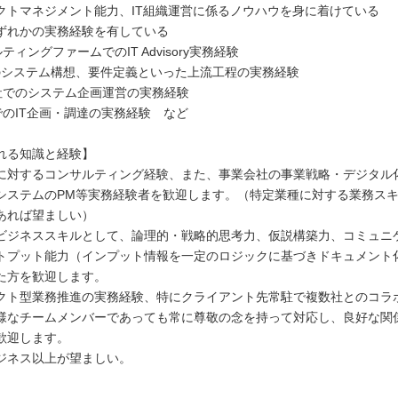
クトマネジメント能力、IT組織運営に係るノウハウを身に着けている
ずれかの実務経験を有している
ティングファームでのIT Advisory実務経験
rでのシステム構想、要件定義といった上流工程の実務経験
社でのシステム企画運営の実務経験
でのIT企画・調達の実務経験 など
れる知識と経験】
に対するコンサルティング経験、また、事業会社の事業戦略・デジタル
システムのPM等実務経験者を歓迎します。（特定業種に対する業務スキ
あれば望ましい）
ビジネススキルとして、論理的・戦略的思考力、仮説構築力、コミュニ
トプット能力（インプット情報を一定のロジックに基づきドキュメント
た方を歓迎します。
クト型業務推進の実務経験、特にクライアント先常駐で複数社とのコラ
様なチームメンバーであっても常に尊敬の念を持って対応し、良好な関
歓迎します。
ジネス以上が望ましい。