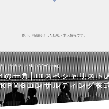
以下、掲載終了した転職・求人情報です。
/30～26/06/12
求人No.YMTHC-kpmg
g4の一角│ITスペシャリスト
KPMGコンサルティング株