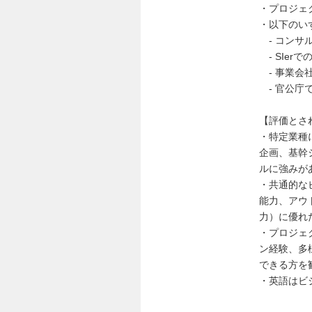
・プロジェ
・以下のい
- コンサル
- SIe
- 事業会
- 官公庁
【評価とさ
・特定業種
企画、基幹
ルに強みが
・共通的な
能力、アウ
力）に優れ
・プロジェ
ン経験、多
できる方を
・英語はビ