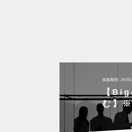
掲載期間
26/05
【Bi
む】※