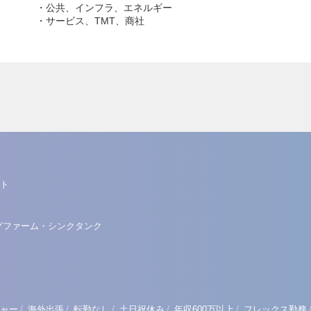
・公共、インフラ、エネルギー
・サービス、TMT、商社
ト
グファーム・シンクタンク
/
/
/
/
/
ャー
海外出張
転勤なし
土日祝休み
年収600万以上
フレックス勤務