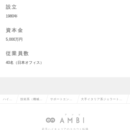
設立
1980年
資本金
5,000万円
従業員数
40名（日本オフィス）
ハイク
技術系（機械・
サポートエンジ
大手イタリア系ジェラート機
ラス求
メカトロ・自動
ニア（機械・自
器メーカーでのサービスエン
人TOP
車）の転職
動車）の転職
ジニア！の求人情報
若手ハイキャリアのスカウト転職