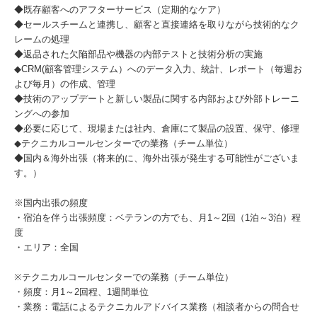
◆既存顧客へのアフターサービス（定期的なケア）
◆セールスチームと連携し、顧客と直接連絡を取りながら技術的なク
レームの処理
◆返品された欠陥部品や機器の内部テストと技術分析の実施
◆CRM(顧客管理システム）へのデータ入力、統計、レポート（毎週お
よび毎月）の作成、管理
◆技術のアップデートと新しい製品に関する内部および外部トレーニ
ングへの参加
◆必要に応じて、現場または社内、倉庫にて製品の設置、保守、修理
◆テクニカルコールセンターでの業務（チーム単位）
◆国内＆海外出張（将来的に、海外出張が発生する可能性がございま
す。）
※国内出張の頻度
・宿泊を伴う出張頻度：ベテランの方でも、月1～2回（1泊～3泊）程
度
・エリア：全国
※テクニカルコールセンターでの業務（チーム単位）
・頻度：月1～2回程、1週間単位
・業務：電話によるテクニカルアドバイス業務（相談者からの問合せ