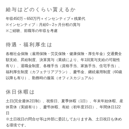
給与はどのくらい貰えるか
年収450万～650万円＋インセンティブ＋残業代
※インセンティブ：月給0～2ヶ月分程の賞与
※ご経験、前職等の年収を考慮
待遇・福利厚生は
各種社会保険（雇用保険・労災保険・健康保険・厚生年金）交通費全
額支給、昇給制度、決算賞与（業績により、年1回賞与支給の可能性
有り）、退職金制度、各種手当（資格手当、家族手当、住宅手当）、
福利厚生制度（カフェテリアプラン）、慶弔金、継続雇用制度（60歳
以降も有り）、勤務時の服装（オフィスカジュアル）
休日休暇は
土日(完全週休2日制）、祝祭日、夏季休暇（1日）、年末年始休暇、産
休育休（実績有り）、慶弔休暇、有給（初年度15日）、年間休日122
日
※土日祝日の問合せ等は外部に委託しております為、土日祝日も休め
る環境です。