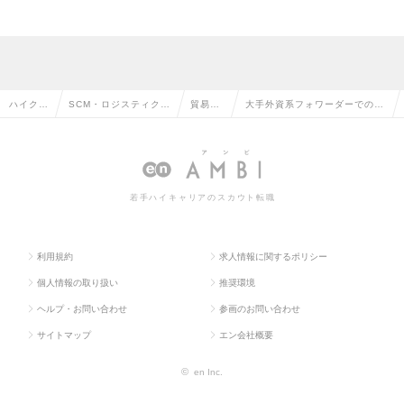
ハイクラ
SCM・ロジスティク
貿易・
大手外資系フォワーダーでの貿
ス求人T
ス・物流・購買・貿易
通関の
易事務（海上輸出入業務）！の
OP
系の転職
転職
求人情報
若手ハイキャリアのスカウト転職
利用規約
求人情報に関するポリシー
個人情報の取り扱い
推奨環境
ヘルプ・お問い合わせ
参画のお問い合わせ
サイトマップ
エン会社概要
©
en Inc.