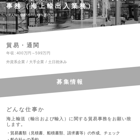
事務（海上輸出入業務）！
求人No.AMP-STFLKYN260531
貿易・通関
年収
400万円～599万円
外資系企業
大手企業
土日祝休み
募集情報
どんな仕事か
海上輸送（輸出および輸入）に関する貿易事務をお願い致
します。
・貿易書類（見積書、船積書類、請求書等）の作成、チェック
・船会社への予約