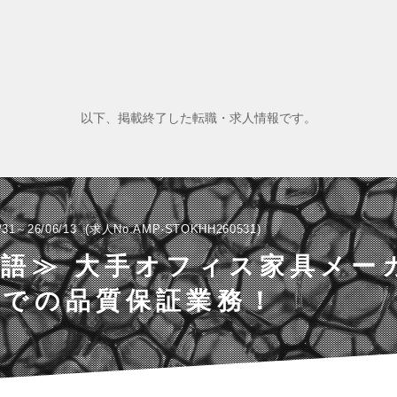
以下、掲載終了した転職・求人情報です。
/31～26/06/13
求人No.AMP-STOKHH260531
語≫ 大手オフィス家具メー
プでの品質保証業務！