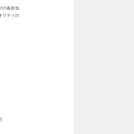
プの各担当
オリティの
方