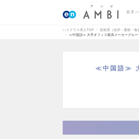
若手
ハイクラス求人TOP
技術系（化学・素材・食
≪中国語≫ 大手オフィス家具メーカーグル
≪中国語≫