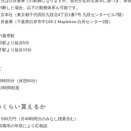
ヶ月は白井倉庫での勤務になりますが、会社が定める基準に基づき、単
判断した場合、以下の勤務体系も可能です。
東京本社（東京都千代田区九段北4丁目1番7号 九段センタービル7階）
井倉庫（千葉県白井市中149-1 Mapletree 白井センター1階）
の最寄駅
谷駅より徒歩5分
下駅より徒歩10分
は
18時00分（休憩60分）
10時間程度
のくらい貰えるか
～590万円（月40時間分のみなし残業含む）
前職等の年収により応相談