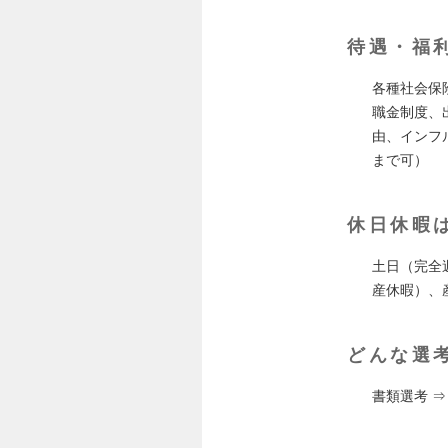
待遇・福
各種社会保
職金制度、
由、インフ
まで可）
休日休暇
土日（完全
産休暇）、
どんな選
書類選考 ⇒