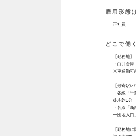
雇用形態
正社員
どこで働
【勤務地】
・白井倉庫（千
※車通勤可
【最寄駅/
・各線「千
徒歩約1分
・各線「新
一団地入口
【勤務地に