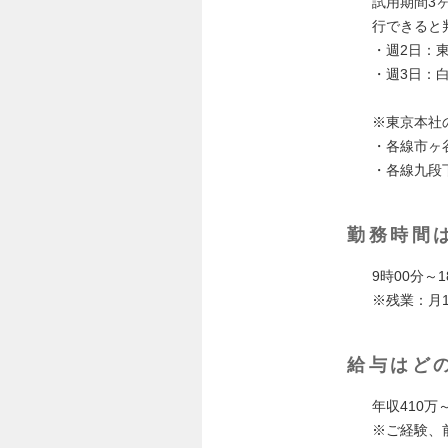
試用期間3
行できると
・週2日：
・週3日：白
※東京本社
・各線市ヶ
・各線九段
勤務時間
9時00分～
※残業：月
給与はど
年収410万
※ご経験、