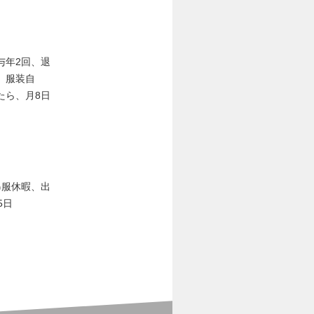
与年2回、退
、服装自
たら、月8日
弔服休暇、出
5日