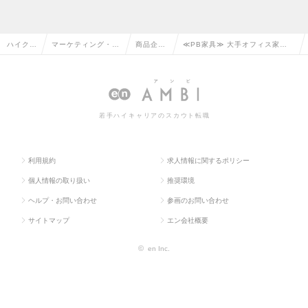
ハイクラ
マーケティング・販
商品企
≪PB家具≫ 大手オフィス家具
ス求人T
促企画・商品開発系
画・開発
メーカーグループでの商品開
OP
の転職
の転職
発！の求人情報
若手ハイキャリアのスカウト転職
利用規約
求人情報に関するポリシー
個人情報の取り扱い
推奨環境
ヘルプ・お問い合わせ
参画のお問い合わせ
サイトマップ
エン会社概要
©
en Inc.