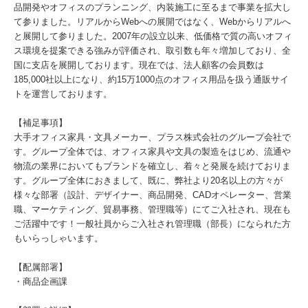
品開発やオフィスのプランニング、内装施工に至るまで事業を拡大し
て参りました。リアルからWebへの展開ではなく、Webからリアルへ
と展開して参りました。2007年の設立以来、低価格で質の高いオフィ
ス環境を提案できる強みが評価され、取引数も年々増加しており、全
国に支店を展開しております。現在では、法人顧客の会員数は
185,000社以上になり、約15万1000点のオフィス用品を扱う通販サイ
トを運営しております。
【補足事項】
大手オフィス家具・文具メーカー、プラス株式会社のグループ会社で
す。グループ全体では、オフィス家具や文具の製造をはじめ、流通や
物流の業界においてもブランドを確立し、着々と発展を続けておりま
す。グループ全体におきまして、既に、弊社より20名以上の方々が
様々な部署（設計、デザイナー、商品開発、CADオペレーター、営業
職、マーケティング、貿易事務、管理職等）にてご入社され、現在も
ご活躍中です！一般社員からご入社され管理職（部長）になられた方
もいらっしゃいます。
【配属部署】
・商品企画課