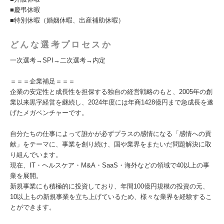
■慶弔休暇
■特別休暇（婚姻休暇、出産補助休暇）
どんな選考プロセスか
一次選考→SPI→二次選考→内定
＝＝＝企業補足＝＝＝
企業の安定性と成長性を担保する独自の経営戦略のもと、2005年の創
業以来黒字経営を継続し、2024年度には年商1428億円まで急成長を遂
げたメガベンチャーです。
自分たちの仕事によって誰かが必ずプラスの感情になる「感情への貢
献」をテーマに、事業を創り続け、国や業界をまたいだ問題解決に取
り組んでいます。
現在、IT・ヘルスケア・M&A・SaaS・海外などの領域で40以上の事
業を展開。
新規事業にも積極的に投資しており、年間100億円規模の投資の元、
10以上もの新規事業を立ち上げているため、様々な業界を経験するこ
とができます。