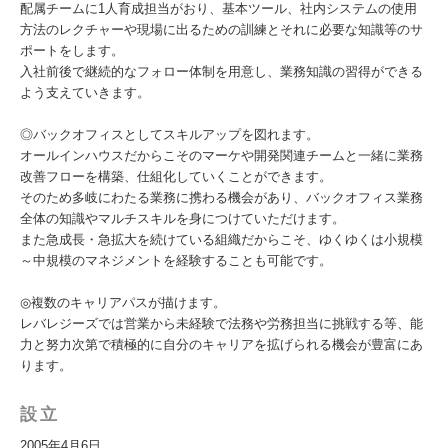
配属チームに1人育成担当がおり、基本ツール、社内システムの使用
方法のレクチャーや現場に出るための訓練とそれに必要な知識等のサ
ポートをします。
入社前後で継続的なフォロー体制を用意し、業務知識の習得ができる
よう支えていきます。
◎バックオフィスとしてスキルアップを図れます。
オールインハウスだからこそのマーケや開発関連チームと一緒に業務
改善フローを構築、仕組化していくことができます。
そのため多岐にわたる業務に携わる機会があり、バックオフィス業務
全体の知識やマルチスキルを身につけていただけます。
また急成長・急拡大を続けている組織だからこそ、ゆくゆくは小規模
～中規模のマネジメントを経験することも可能です。
◎複数のキャリアパスが描けます。
レバレジーズでは営業から未経験で法務や労務担当に挑戦する等、能
力と努力次第で積極的に自分のキャリアを拡げられる機会が豊富にあ
ります。
設立
2005年4月6日