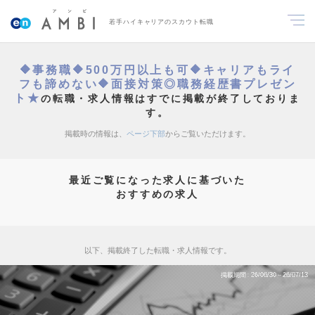
若手ハイキャリアのスカウト転職
🔶事務職🔶500万円以上も可🔶キャリアもライ
フも諦めない🔶面接対策◎職務経歴書プレゼン
ト★
の転職・求人情報はすでに掲載が終了しておりま
す。
掲載時の情報は、
ページ下部
からご覧いただけます。
最近ご覧になった求人に基づいた
おすすめの求人
以下、掲載終了した転職・求人情報です。
掲載期間
26/06/30～26/07/13