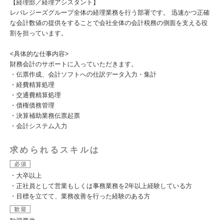
【経理部／経理アシスタント】
レバレジーズグループ全体の経理業務を行う部署です。 迅速かつ正確
な会計数値の提供をすることで会社全体の会計税務の側面を支える役
割を担っています。
<具体的な仕事内容>
財務会計のサポートに入っていただきます。
・伝票作成、会計ソフトへの仕訳データ入力・集計
・経費精算処理
・交通費精算処理
・債権債務管理
・決算補助業務伝票起票
・会計システム入力
求められるスキルは
必須
・大卒以上
・正社員として営業もしくは事務業務を2年以上経験している方
・目標を立てて、業務改善を行った経験のある方
歓迎