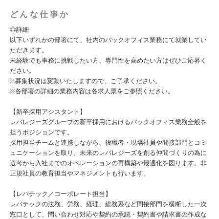
どんな仕事か
◎詳細
以下いずれかの部署にて、社内のバックオフィス業務にて就業してい
ただきます。
未経験でも事務に挑戦したい方、専門性を高めたい方はぜひご応募く
ださい。
※募集状況は変動いたしますので、ご了承ください。
※各部署の詳細の業務内容は各求人票をご参照ください。
【新卒採用アシスタント】
レバレジーズグループの新卒採用におけるバックオフィス業務全般を
担うポジションです。
採用担当チームと連携しながら、役職者・現場社員や間接部門とコミ
ュニケーションを取り、未来のレバレジーズを創る仲間づくりの為に
選考から入社までのオペレーションの再構築や最適化を図ります。非
正規社員の教育担当やマネジメントも行います。
【レバテック／コーポレート担当】
レバテックの法務、労務、経理、総務系など間接部門を横断した一次
窓口として、問い合わせ対応や契約の承認・契約書や請求書の作成な