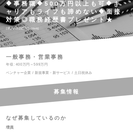
🔶事務職🔶500万円以上も可🔶キ
ャリアもライフも諦めない🔶面接
対策◎職務経歴書プレゼント★
求人No.DZEMI--reva
一般事務・営業事務
年収
400万円～599万円
ベンチャー企業
新規事業・新サービス
土日祝休み
募集情報
なぜ募集しているのか
増員