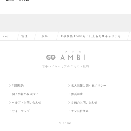
ハイク
管理部
一般事
🔶事務職🔶500万円以上も可🔶キャリアもラ
ラス求
門系の
務・営業
イフも諦めない🔶面接対策◎職務経歴書プレ
人TOP
転職
事務の転
ゼント★の求人情報
職
若手ハイキャリアのスカウト転職
利用規約
求人情報に関するポリシー
個人情報の取り扱い
推奨環境
ヘルプ・お問い合わせ
参画のお問い合わせ
サイトマップ
エン会社概要
©
en Inc.