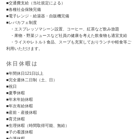
■交通費支給（当社規定による）
■各種社会保険完備
■電子レンジ・給湯器・自販機完備
■レバカフェ制度
・エスプレッソマシーン設置、コーヒー、紅茶など飲み放題
・果物・野菜ジュースなど社員の健康を考えた飲食物も適宜支給
・ライスやレトルト食品、スープも充実しておりランチや軽食等ご
利用いただけます。
休日休暇は
■年間休日121日以上
■完全週休二日制（土、日）
■祝日
■夏季休暇
■年末年始休暇
■年次有給休暇
■産前・産後休暇
■育児休暇
■生理休暇（時間取得可能、無給）
■子の看護休暇
■介護休暇