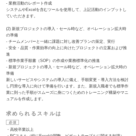
- 業務活動のレポート作成
システムやExcelを含むツールを使用して、上記活動のインプットし
ていただきます。
(2) 新規プロジェクトの導入・セール時など、オペレーション拡大時
の準備
- チームメンバーと一緒に課題に対し改善プランの策定、実行
- 安全・品質・作業効率の向上に向けたプロジェクトの立案および推
進
- 標準作業手順書（SOP）の作成や業務標準化の推進
- 新規プロジェクトの導入・セール時など、オペレーション拡大時の
準備
新しいサービスやシステムの導入に備え、手順変更・導入方法を検討
し円滑な導入に向けて準備を行います。また、新規入職者でも標準作
業に則った手順がスムーズに身につくためのトレーニング構築やマニ
ュアルを作成します。
求められるスキルは
必須
・高校卒業以上
・PCスキル（特にExcelの関数、ピボットテーブルに関する知識）