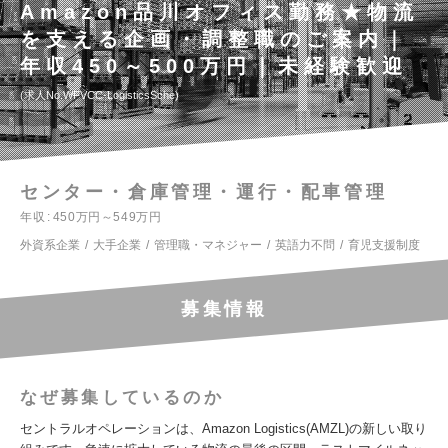
Amazon品川オフィス勤務★物流
を支える企画・調整職のご案内｜
年収450～500万円｜未経験歓迎
求人No.WFVCC-LogisticsSche
センター・倉庫管理・運行・配車管理
年収
450万円～549万円
外資系企業
大手企業
管理職・マネジャー
英語力不問
育児支援制度
募集情報
なぜ募集しているのか
セントラルオペレーションは、Amazon Logistics(AMZL)の新しい取り