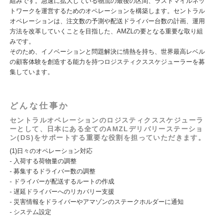
組みです。急速に拡大している物流の最後の区間、ラストマイルネッ
トワークを運営するためのオペレーションを構築します。セントラル
オペレーションは、注文数の予測や配送ドライバー台数の計画、運用
方法を改革していくことを目指した、AMZLの要となる重要な取り組
みです。
そのため、イノベーションと問題解決に情熱を持ち、世界最高レベル
の顧客体験を創造する能力を持つロジスティクススケジューラーを募
集しています。
どんな仕事か
セントラルオペレーションのロジスティクススケジューラ
ーとして、日本にある全てのAMZLデリバリーステーショ
ン(DS)をサポートする重要な役割を担っていただきます。
(1)日々のオペレーション対応
- 入荷する荷物量の調整
- 募集するドライバー数の調整
- ドライバーが配送するルートの作成
- 遅延ドライバーへのリカバリー支援
- 災害情報をドライバーやアマゾンのステークホルダーに通知
- システム設定