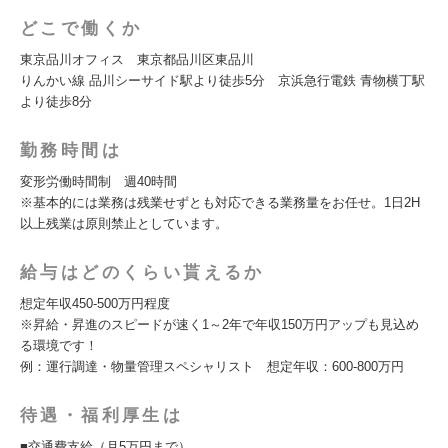
どこで働くか
東京品川オフィス 東京都品川区東品川
りんかい線 品川シーサイド駅より徒歩5分 京浜急行電鉄 青物横丁駅
より徒歩8分
勤務時間は
変形労働時間制 週40時間
※基本的には業務は残業せずとも対応できる業務量をお任せ。1日2H
以上残業は原則禁止としています。
給与はどのくらい貰えるか
想定年収450-500万円程度
※昇給・昇進のスピードが速く1～2年で年収150万円アップも見込め
る環境です！
例：運行調達・物量管理スペシャリスト 想定年収：600-800万円
待遇・福利厚生は
■交通費支給（月5万円まで）