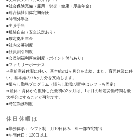
■社会保険完備（雇用・労災・健康・厚生年金）
■総合福祉団体定期保険
■時間外手当
■出張手当
■服装自由（安全規定あり）
■確定拠出年金
■社内公募制度
■社員割引制度
■会員制福利厚生制度（ポイント付与あり）
■ファミリーボーナス
⇒産前産後休暇に伴い、基本給の1ヶ月分を支給。また、育児休業に伴
い、基本給の0.5ヶ月分を支給します。
■慣らし勤務プログラム（慣らし勤務期間中はシフトも固定）
⇒産休・育休から復帰した最初の2ヶ月は、1ヶ月の所定労働時間を最
大半分にすることが可能です。
■時短勤務制度
休日休暇は
■勤務体形： シフト制 月10日休み ※一部在宅有り
■年間休日：120日以上