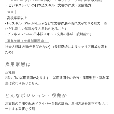
・ビジネスレベルの日本語スキル（文書の作成・読解能力）
歓迎
- 高校卒業以上
- PCスキル（WordやExcelなどで文書作成や表作成ができる能力 ※
ただし新しい知識を学ぶ意欲があること）
- ビジネスレベルの日本語スキル（文書の作成・読解能力）
募集年齢（年齢制限理由）
社会人経験必須(年数問わない) （長期勤続によりキャリア形成を図る
ため）
雇用形態は
正社員
※3ヶ月の試用期間があります。試用期間中の給与・雇用形態・福利厚
生は変わりありません。
どんなポジション・役割か
注文数の予測や配送ドライバー台数の計画、運用方法を改革するサポ
ートする重要な役割