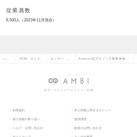
従業員数
8,500人（2023年11月現在）
ハイ
SCM・ロジステ
センター・倉
Amazon品川オフィス勤務★物流
クラ
ィクス・物流・
庫管理・運
を支える企画・調整職のご案内｜
ス求
購買・貿易系の
行・配車管理
年収450～500万円｜未経験歓迎
人TO
転職
の転職
の求人情報
若手ハイキャリアのスカウト転職
P
利用規約
求人情報に関するポリシー
個人情報の取り扱い
推奨環境
ヘルプ・お問い合わせ
参画のお問い合わせ
サイトマップ
エン会社概要